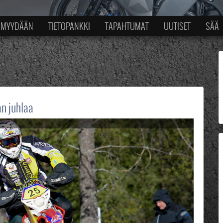
MYYDÄÄN
TIETOPANKKI
TAPAHTUMAT
UUTISET
SÄÄ
n juhlaa