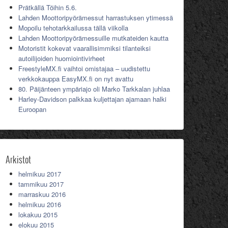
Prätkällä Töihin 5.6.
Lahden Moottoripyörämessut harrastuksen ytimessä
Mopoilu tehotarkkailussa tällä viikolla
Lahden Moottoripyörämessuille mutkateiden kautta
Motoristit kokevat vaarallisimmiksi tilanteiksi
autoilijoiden huomiointivirheet
FreestyleMX.fi vaihtoi omistajaa – uudistettu
verkkokauppa EasyMX.fi on nyt avattu
80. Päijänteen ympäriajo oli Marko Tarkkalan juhlaa
Harley-Davidson palkkaa kuljettajan ajamaan halki
Euroopan
Arkistot
helmikuu 2017
tammikuu 2017
marraskuu 2016
helmikuu 2016
lokakuu 2015
elokuu 2015