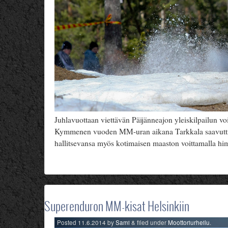
Juhlavuottaan viettävän Päijänneajon yleiskilpailun v
Kymmenen vuoden MM-uran aikana Tarkkala saavutti vi
hallitsevansa myös kotimaisen maaston voittamalla himo
Superenduron MM-kisat Helsinkiin
Posted
11.6.2014
by
Sami
&
filed under
Moottoriurheilu
.