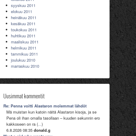
syyskuu 2011
elokuu 2011
heinäkuu 2011
kesäkuu 2011
toukokuu 2011
huhtikuu 2011
maaliskuu 2011
helmikuu 2011
tammikuu 2011
joulukuu 2010
marraskuu 2010
Uusimmat kommentit
Re: Penna voitti Alastaron molemmat lähdöt
Mä muistan kun katoin näitä Alastaron kisoja, ja se
Pena oli ihan omalla tasollaan – kuuden sekunnin ero
kakkoseen on ra (
...
)
6.8.2026 08:35
donald.g