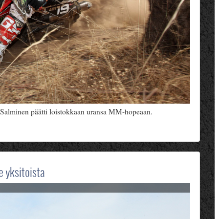
 Salminen päätti loistokkaan uransa MM-hopeaan.
e yksitoista