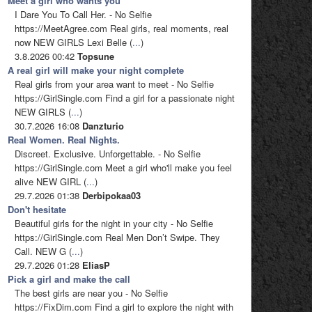
Meet a girl who wants you
I Dare You To Call Her. - No Selfie
https://MeetAgree.com Real girls, real moments, real
now NEW GIRLS Lexi Belle (
...
)
3.8.2026 00:42
Topsune
A real girl will make your night complete
Real girls from your area want to meet - No Selfie
https://GirlSingle.com Find a girl for a passionate night
NEW GIRLS (
...
)
30.7.2026 16:08
Danzturio
Real Women. Real Nights.
Discreet. Exclusive. Unforgettable. - No Selfie
https://GirlSingle.com Meet a girl who'll make you feel
alive NEW GIRL (
...
)
29.7.2026 01:38
Derbipokaa03
Don't hesitate
Beautiful girls for the night in your city - No Selfie
https://GirlSingle.com Real Men Don’t Swipe. They
Call. NEW G (
...
)
29.7.2026 01:28
EliasP
Pick a girl and make the call
The best girls are near you - No Selfie
https://FixDim.com Find a girl to explore the night with