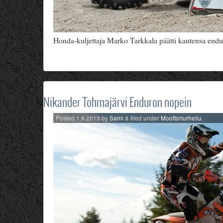
Honda-kuljettaja Marko Tarkkala päätti kautensa endur
Nikander Tohmajärvi Enduron nopein
Posted
1.9.2013
by
Sami
&
filed under
Moottoriurheilu
.