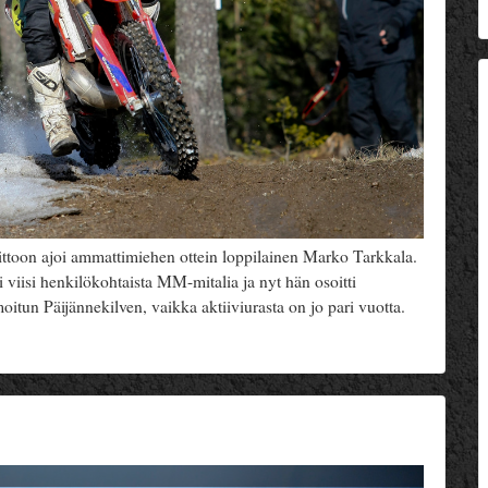
oittoon ajoi ammattimiehen ottein loppilainen Marko Tarkkala.
isi henkilökohtaista MM-mitalia ja nyt hän osoitti
itun Päijännekilven, vaikka aktiiviurasta on jo pari vuotta.