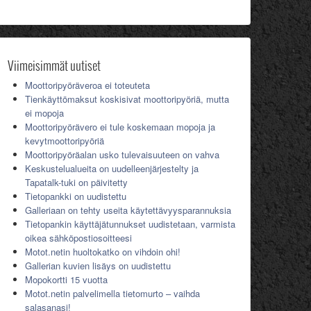
Viimeisimmät uutiset
Moottoripyöräveroa ei toteuteta
Tienkäyttömaksut koskisivat moottoripyöriä, mutta
ei mopoja
Moottoripyörävero ei tule koskemaan mopoja ja
kevytmoottoripyöriä
Moottoripyöräalan usko tulevaisuuteen on vahva
Keskustelualueita on uudelleenjärjestelty ja
Tapatalk-tuki on päivitetty
Tietopankki on uudistettu
Galleriaan on tehty useita käytettävyysparannuksia
Tietopankin käyttäjätunnukset uudistetaan, varmista
oikea sähköpostiosoitteesi
Motot.netin huoltokatko on vihdoin ohi!
Gallerian kuvien lisäys on uudistettu
Mopokortti 15 vuotta
Motot.netin palvelimella tietomurto – vaihda
salasanasi!