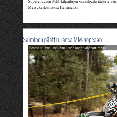
Superenduron MM-kilpailujen osakilpailu järjestetään
Messukeskuksessa Helsingissä.
Salminen päätti uransa MM-hopeaan
Posted
9.9.2013
by
Sami
&
filed under
Moottoriurheilu
.