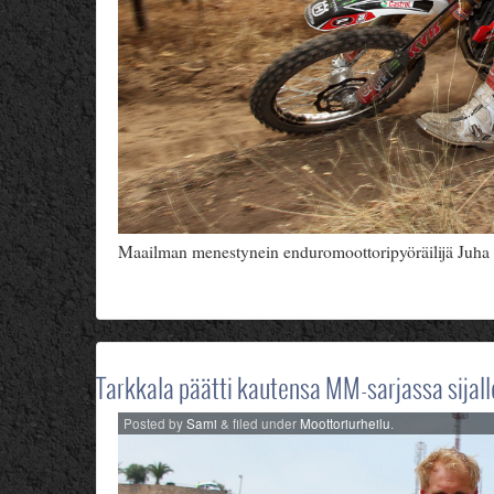
Maailman menestynein enduromoottoripyöräilijä Juha
Tarkkala päätti kautensa MM-sarjassa sijall
Posted
by
Sami
&
filed under
Moottoriurheilu
.