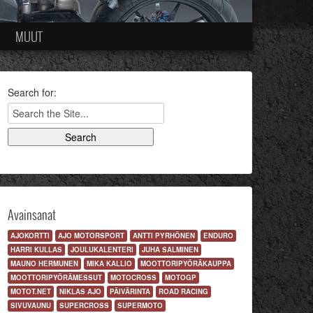
MUUT
Search for:
Avainsanat
AJOKORTTI
AJO MOTORSPORT
ANTTI PYRHÖNEN
ENDURO
HARRI KULLAS
JOULUKALENTERI
JUHA SALMINEN
MAUNO HERMUNEN
MIKA KALLIO
MOOTTORIPYÖRÄKAUPPA
MOOTTORIPYÖRÄMESSUT
MOTOCROSS
MOTOGP
MOTOT.NET
NIKLAS AJO
PÄIVÄRINTA
ROAD RACING
SIVUVAUNU
SUPERCROSS
SUPERMOTO