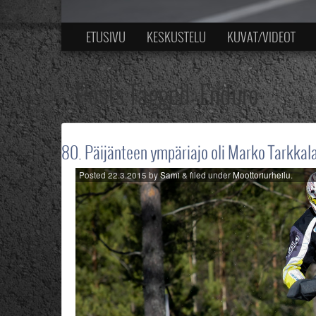
ETUSIVU
KESKUSTELU
KUVAT/VIDEOT
Posts Tagged:
Enduro
80. Päijänteen ympäriajo oli Marko Tarkkala
Posted
22.3.2015
by
Sami
&
filed under
Moottoriurheilu
.