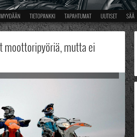
MYYDÄÄN
TIETOPANKKI
TAPAHTUMAT
UUTISET
SÄÄ
 moottoripyöriä, mutta ei