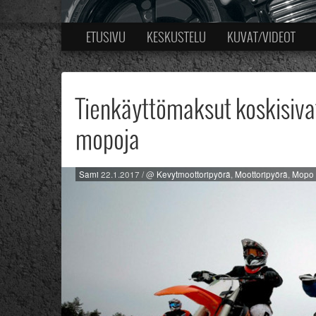
ETUSIVU
KESKUSTELU
KUVAT/VIDEOT
Tienkäyttömaksut koskisivat
mopoja
Sami
22.1.2017
/ @
Kevytmoottoripyörä
,
Moottoripyörä
,
Mopo