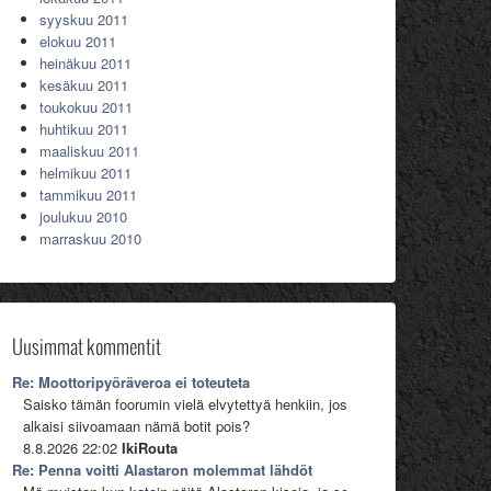
syyskuu 2011
elokuu 2011
heinäkuu 2011
kesäkuu 2011
toukokuu 2011
huhtikuu 2011
maaliskuu 2011
helmikuu 2011
tammikuu 2011
joulukuu 2010
marraskuu 2010
Uusimmat kommentit
Re: Moottoripyöräveroa ei toteuteta
Saisko tämän foorumin vielä elvytettyä henkiin, jos
alkaisi siivoamaan nämä botit pois?
8.8.2026 22:02
IkiRouta
Re: Penna voitti Alastaron molemmat lähdöt