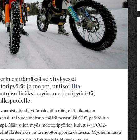
erin esittämässä selvityksessä
oripyörät ja mopot, uutisoi
Ilta-
autojen lisäksi myös moottoripyöristä,
lkopuolelle.
vaamista tienkäyttömaksuilla niin, että liikenteen
kausi- tai vuosimaksun määrä perustuisi CO2-päästöihin,
empi. Näin ollen myös moottoripyörien kulutus- ja CO2-
valintakriteeriksi uutta moottoripyörää ostaessa. Myöhemmässä
tamiseen perustuva kilometrikohtainen maksu.