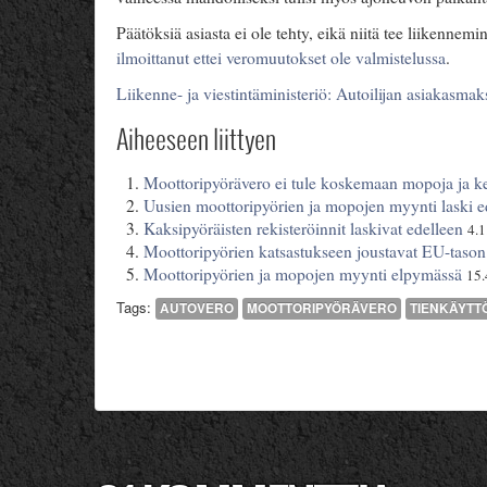
Päätöksiä asiasta ei ole tehty, eikä niitä tee liikennemi
ilmoittanut ettei veromuutokset ole valmistelussa
.
Liikenne- ja viestintäministeriö: Autoilijan asiakasmak
Aiheeseen liittyen
Moottoripyörävero ei tule koskemaan mopoja ja k
Uusien moottoripyörien ja mopojen myynti laski e
Kaksipyöräisten rekisteröinnit laskivat edelleen
4.1
Moottoripyörien katsastukseen joustavat EU-tason
Moottoripyörien ja mopojen myynti elpymässä
15.
Tags:
AUTOVERO
MOOTTORIPYÖRÄVERO
TIENKÄYT