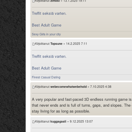
Kirjoittanut
zimi80
» 13.1.2025 19:11
Treffit seksiä varten.
Best Adult Game
Sexy Girls in your city
Kirjoittanut
Topsune
» 14.2.2025 7:11
Treffit seksiä varten.
Best Adult Game
Finest Сasual Dating
Kirjoittanut
webecomewhatwebehold
» 7.10.2025 4:38
A very popular and fast-paced 3D endless running game i
that never ends and is full of turns, gaps, and slopes. The 
stay living for as long as possible.
Kirjoittanut
kuggagaali
» 9.12.2025 13:07