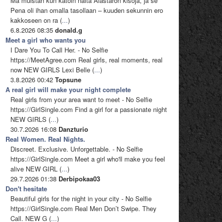
Mä muistan kun katoin näitä Alastaron kisoja, ja se
Pena oli ihan omalla tasollaan – kuuden sekunnin ero
kakkoseen on ra (
...
)
6.8.2026 08:35
donald.g
Meet a girl who wants you
I Dare You To Call Her. - No Selfie
https://MeetAgree.com Real girls, real moments, real
now NEW GIRLS Lexi Belle (
...
)
3.8.2026 00:42
Topsune
A real girl will make your night complete
Real girls from your area want to meet - No Selfie
https://GirlSingle.com Find a girl for a passionate night
NEW GIRLS (
...
)
30.7.2026 16:08
Danzturio
Real Women. Real Nights.
Discreet. Exclusive. Unforgettable. - No Selfie
https://GirlSingle.com Meet a girl who'll make you feel
alive NEW GIRL (
...
)
29.7.2026 01:38
Derbipokaa03
Don't hesitate
Beautiful girls for the night in your city - No Selfie
https://GirlSingle.com Real Men Don’t Swipe. They
Call. NEW G (
...
)