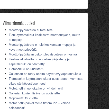
Viimeisimmät uutiset
Moottoripyöräveroa ei toteuteta
Tienkäyttömaksut koskisivat moottoripyöriä, mutta
ei mopoja
Moottoripyörävero ei tule koskemaan mopoja ja
kevytmoottoripyöriä
Moottoripyöräalan usko tulevaisuuteen on vahva
Keskustelualueita on uudelleenjärjestelty ja
Tapatalk-tuki on päivitetty
Tietopankki on uudistettu
Galleriaan on tehty useita käytettävyysparannuksia
Tietopankin käyttäjätunnukset uudistetaan, varmista
oikea sähköpostiosoitteesi
Motot.netin huoltokatko on vihdoin ohi!
Gallerian kuvien lisäys on uudistettu
Mopokortti 15 vuotta
Motot.netin palvelimella tietomurto – vaihda
salasanasi!