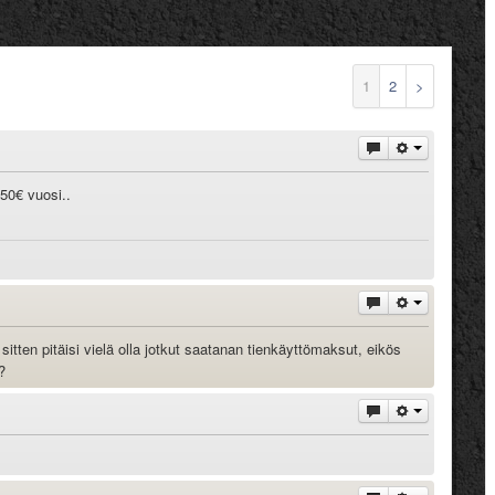
1
2
>
150€ vuosi..
itten pitäisi vielä olla jotkut saatanan tienkäyttömaksut, eikös
?