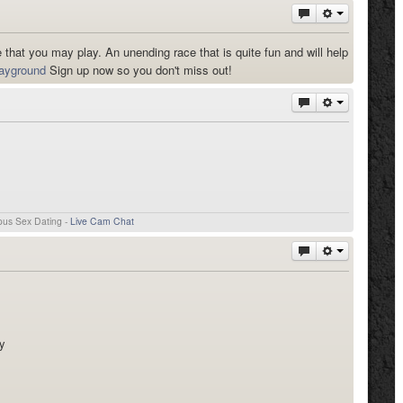
e that you may play. An unending race that is quite fun and will help
layground
Sign up now so you don't miss out!
ous Sex Dating -
Live Cam Chat
y