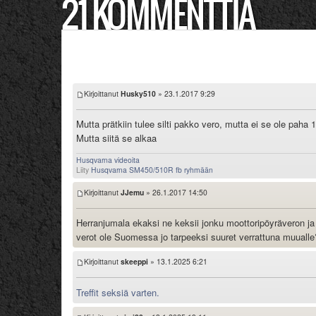
21 KOMMENTTIA
Kirjoittanut
Husky510
» 23.1.2017 9:29
Mutta prätkiin tulee silti pakko vero, mutta ei se ole paha 
Mutta siitä se alkaa
Husqvarna videoita
Liity
Husqvarna SM450/510R fb ryhmään
Kirjoittanut
JJemu
» 26.1.2017 14:50
Herranjumala ekaksi ne keksii jonku moottoripöyräveron ja s
verot ole Suomessa jo tarpeeksi suuret verrattuna muualle
Kirjoittanut
skeeppi
» 13.1.2025 6:21
Treffit seksiä varten.