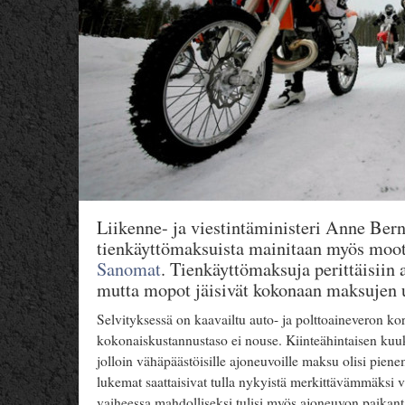
Liikenne- ja viestintäministeri Anne Bern
tienkäyttömaksuista mainitaan myös moott
Sanomat
. Tienkäyttömaksuja perittäisiin 
mutta mopot jäisivät kokonaan maksujen u
Selvityksessä on kaavailtu auto- ja polttoaineveron kor
kokonaiskustannustaso ei nouse. Kiinteähintaisen kuu
jolloin vähäpäästöisille ajoneuvoille maksu olisi pien
lukemat saattaisivat tulla nykyistä merkittävämmäksi 
vaiheessa mahdolliseksi tulisi myös ajoneuvon paikan