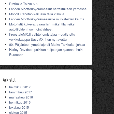
Prätkällä Töihin 5.6.
Lahden Moottoripyörämessut harrastuksen ytimessä
Mopoilu tehotarkkailussa tällä viikolla
Lahden Moottoripyörämessuille mutkateiden kautta
Motoristit kokevat vaarallisimmiksi tilanteiksi
autoilijoiden huomiointivirheet
FreestyleMX.fi vaihtoi omistajaa – uudistettu
verkkokauppa EasyMX.fi on nyt avattu
80. Päijänteen ympäriajo oli Marko Tarkkalan juhlaa
Harley-Davidson palkkaa kuljettajan ajamaan halki
Euroopan
Arkistot
helmikuu 2017
tammikuu 2017
marraskuu 2016
helmikuu 2016
lokakuu 2015
elokuu 2015