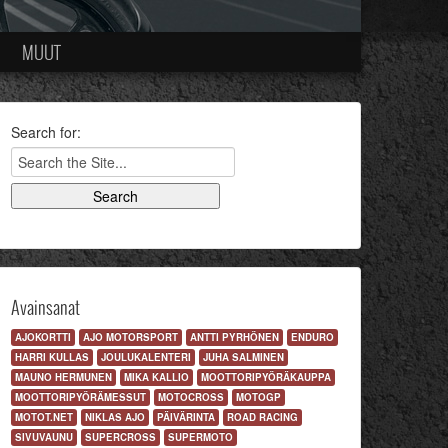
MUUT
Search for:
Avainsanat
AJOKORTTI
AJO MOTORSPORT
ANTTI PYRHÖNEN
ENDURO
HARRI KULLAS
JOULUKALENTERI
JUHA SALMINEN
MAUNO HERMUNEN
MIKA KALLIO
MOOTTORIPYÖRÄKAUPPA
MOOTTORIPYÖRÄMESSUT
MOTOCROSS
MOTOGP
MOTOT.NET
NIKLAS AJO
PÄIVÄRINTA
ROAD RACING
SIVUVAUNU
SUPERCROSS
SUPERMOTO