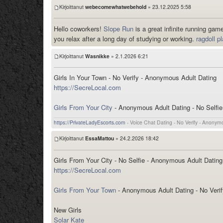
Kirjoittanut
webecomewhatwebehold
» 23.12.2025 5:58
Hello coworkers!
Slope Run
is a great infinite running gam
you relax after a long day of studying or working.
ragdoll p
Kirjoittanut
Wasnikke
» 2.1.2026 6:21
Girls In Your Town - No Verify - Anonymous Adult Dating
https://SecreLocal.com
Girls From Your City
- Anonymous Adult Dating - No Selfie
https://PrivateLadyEscorts.com
- Voice Chat Dating - No Verify - Anonym
Kirjoittanut
EssaMattou
» 24.2.2026 18:42
Girls From Your City - No Selfie - Anonymous Adult Dating
https://SecreLocal.com
Girls From Your Town
- Anonymous Adult Dating - No Verif
New Girls
Solar Kate