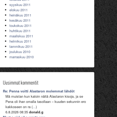
syyskuu 2011
elokuu 2011
heinäkuu 2011
kesäkuu 2011
toukokuu 2011
huhtikuu 2011
maaliskuu 2011
helmikuu 2011
tammikuu 2011
joulukuu 2010
marraskuu 2010
Uusimmat kommentit
Re: Penna voitti Alastaron molemmat lähdöt
Mä muistan kun katoin näitä Alastaron kisoja, ja se
Pena oli ihan omalla tasollaan – kuuden sekunnin ero
kakkoseen on ra (
...
)
6.8.2026 08:35
donald.g