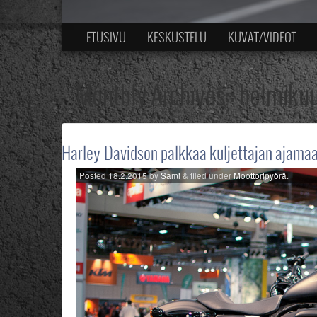
ETUSIVU
KESKUSTELU
KUVAT/VIDEOT
Monthly Archives::
helmikuu
Harley-Davidson palkkaa kuljettajan ajamaa
Posted
18.2.2015
by
Sami
&
filed under
Moottoripyörä
.