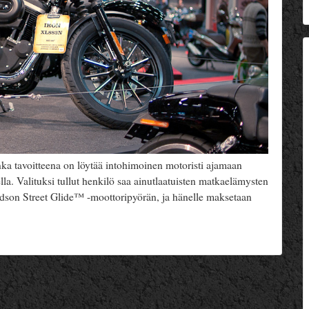
a tavoitteena on löytää intohimoinen motoristi ajamaan
a. Valituksi tullut henkilö saa ainutlaatuisten matkaelämysten
vidson Street Glide™ -moottoripyörän, ja hänelle maksetaan