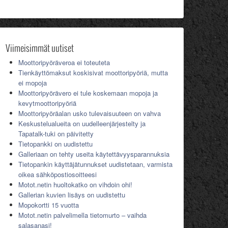
Viimeisimmät uutiset
Moottoripyöräveroa ei toteuteta
Tienkäyttömaksut koskisivat moottoripyöriä, mutta
ei mopoja
Moottoripyörävero ei tule koskemaan mopoja ja
kevytmoottoripyöriä
Moottoripyöräalan usko tulevaisuuteen on vahva
Keskustelualueita on uudelleenjärjestelty ja
Tapatalk-tuki on päivitetty
Tietopankki on uudistettu
Galleriaan on tehty useita käytettävyysparannuksia
Tietopankin käyttäjätunnukset uudistetaan, varmista
oikea sähköpostiosoitteesi
Motot.netin huoltokatko on vihdoin ohi!
Gallerian kuvien lisäys on uudistettu
Mopokortti 15 vuotta
Motot.netin palvelimella tietomurto – vaihda
salasanasi!