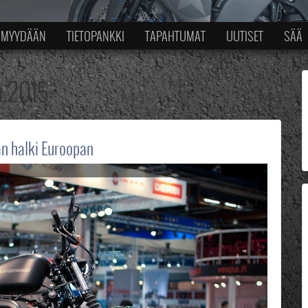
MYYDÄÄN
TIETOPANKKI
TAPAHTUMAT
UUTISET
SÄÄ
 2015
n halki Euroopan