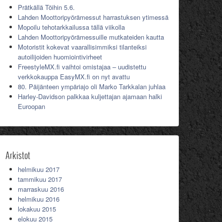
Prätkällä Töihin 5.6.
Lahden Moottoripyörämessut harrastuksen ytimessä
Mopoilu tehotarkkailussa tällä viikolla
Lahden Moottoripyörämessuille mutkateiden kautta
Motoristit kokevat vaarallisimmiksi tilanteiksi
autoilijoiden huomiointivirheet
FreestyleMX.fi vaihtoi omistajaa – uudistettu
verkkokauppa EasyMX.fi on nyt avattu
80. Päijänteen ympäriajo oli Marko Tarkkalan juhlaa
Harley-Davidson palkkaa kuljettajan ajamaan halki
Euroopan
Arkistot
helmikuu 2017
tammikuu 2017
marraskuu 2016
helmikuu 2016
lokakuu 2015
elokuu 2015