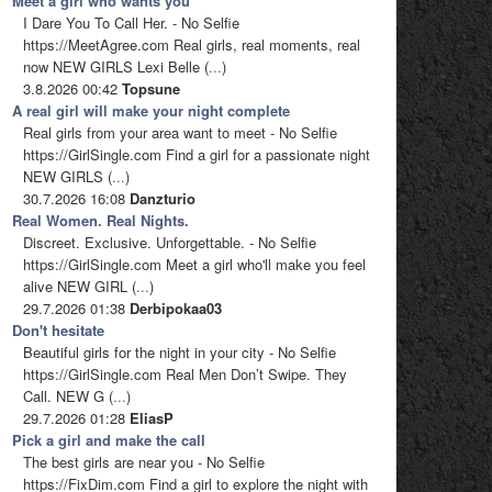
Meet a girl who wants you
I Dare You To Call Her. - No Selfie
https://MeetAgree.com Real girls, real moments, real
now NEW GIRLS Lexi Belle (
...
)
3.8.2026 00:42
Topsune
A real girl will make your night complete
Real girls from your area want to meet - No Selfie
https://GirlSingle.com Find a girl for a passionate night
NEW GIRLS (
...
)
30.7.2026 16:08
Danzturio
Real Women. Real Nights.
Discreet. Exclusive. Unforgettable. - No Selfie
https://GirlSingle.com Meet a girl who'll make you feel
alive NEW GIRL (
...
)
29.7.2026 01:38
Derbipokaa03
Don't hesitate
Beautiful girls for the night in your city - No Selfie
https://GirlSingle.com Real Men Don’t Swipe. They
Call. NEW G (
...
)
29.7.2026 01:28
EliasP
Pick a girl and make the call
The best girls are near you - No Selfie
https://FixDim.com Find a girl to explore the night with