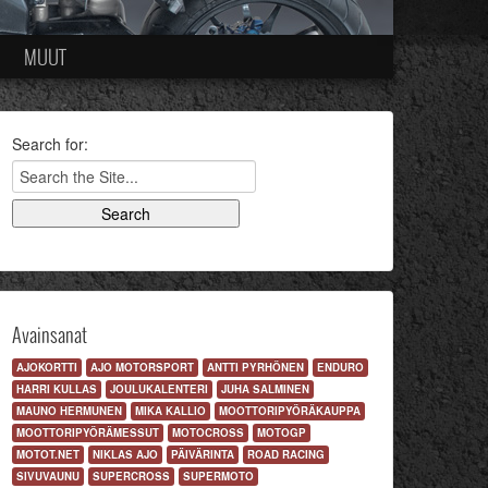
MUUT
Search for:
Avainsanat
AJOKORTTI
AJO MOTORSPORT
ANTTI PYRHÖNEN
ENDURO
HARRI KULLAS
JOULUKALENTERI
JUHA SALMINEN
MAUNO HERMUNEN
MIKA KALLIO
MOOTTORIPYÖRÄKAUPPA
MOOTTORIPYÖRÄMESSUT
MOTOCROSS
MOTOGP
MOTOT.NET
NIKLAS AJO
PÄIVÄRINTA
ROAD RACING
SIVUVAUNU
SUPERCROSS
SUPERMOTO