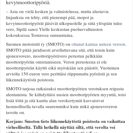
kevytmoottoripyöriä.
– Asia on vielä kesken ja valmistelussa, mutta alustavia
linjauksia on tehty, että pienempi pää, mopot ja
kevytmoottoripyörät jäisivät ulkopuolelle ja siitä ylöspäin tulee
vero, Sipilä sanoi Ylelle keskustan puoluevaltuuston
kokouksessa Torniossa sunnuntaina.
Suomen motoristit ry (SMOTO) on
ottanut kantaa uuteen veroon
.
SMOTO pitää juridisesti arvelluttavana sitä, että toisin kuin
ajoneuvovero, moottoripyörävero perustuu pelkkään
moottoripyörän omistamiseen. Veron perusteena ei ole
moottoripyörän käyttö eikä myöskään sen päästöt. Vuotuinen
arviolta 150 euron vero perittäisi riippumatta pyörästä ja sen
liikennekäytöstä poistosta.
SMOTO tarjoaa ratkaisuksi moottoripyörien verotuksen reipasta
alentamista. Se kiihdyttäisi uusien moottoripyörien myyntiä, toisi
lisää töitä ja sitä kautta alan verokertymät kasvaisivat
luonnollisella tavalla suuremmiksi kuin mikä ajoneuvoveron
tavoite on.
Korjaus: Smoton tieto liikennekäytöstä poistosta on vaikuttaa
virheelliseltä. Tällä hetkellä näyttää siltä, että verolta voi