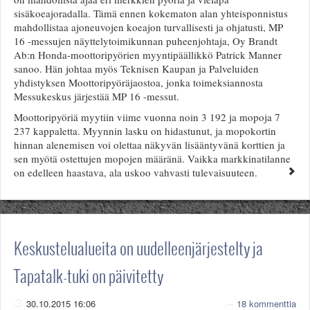
sisäkoeajoradalla. Tämä ennen kokematon alan yhteisponnistus
mahdollistaa ajoneuvojen koeajon turvallisesti ja ohjatusti, MP
16 -messujen näyttelytoimikunnan puheenjohtaja, Oy Brandt
Ab:n Honda-moottoripyörien myyntipäällikkö Patrick Manner
sanoo. Hän johtaa myös Teknisen Kaupan ja Palveluiden
yhdistyksen Moottoripyöräjaostoa, jonka toimeksiannosta
Messukeskus järjestää MP 16 -messut.
Moottoripyöriä myytiin viime vuonna noin 3 192 ja mopoja 7
237 kappaletta. Myynnin lasku on hidastunut, ja mopokortin
hinnan alenemisen voi olettaa näkyvän lisääntyvänä korttien ja
sen myötä ostettujen mopojen määränä. Vaikka markkinatilanne
on edelleen haastava, ala uskoo vahvasti tulevaisuuteen.
Keskustelualueita on uudelleenjärjestelty ja
Tapatalk-tuki on päivitetty
30.10.2015 16:06
18 kommenttia