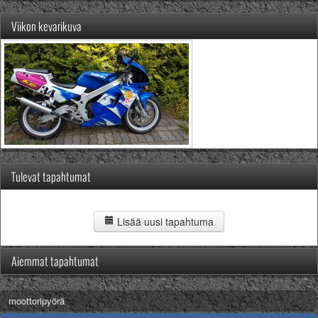
Viikon kevarikuva
Tulevat tapahtumat
Lisää uusi tapahtuma
Aiemmat tapahtumat
14.6.
moottoripyörä
Allrightin Miitti