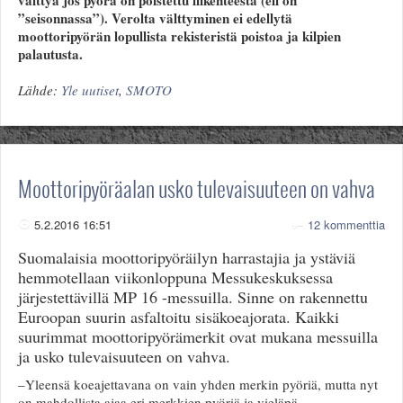
välttyä jos pyörä on poistettu liikenteestä (eli on
”seisonnassa”). Verolta välttyminen ei edellytä
moottoripyörän lopullista rekisteristä poistoa ja kilpien
palautusta.
Lähde:
Yle uutiset
,
SMOTO
Moottoripyöräalan usko tulevaisuuteen on vahva
5.2.2016 16:51
12 kommenttia
Suomalaisia moottoripyöräilyn harrastajia ja ystäviä
hemmotellaan viikonloppuna Messukeskuksessa
järjestettävillä MP 16 -messuilla. Sinne on rakennettu
Euroopan suurin asfaltoitu sisäkoeajorata. Kaikki
suurimmat moottoripyörämerkit ovat mukana messuilla
ja usko tulevaisuuteen on vahva.
–Yleensä koeajettavana on vain yhden merkin pyöriä, mutta nyt
on mahdollista ajaa eri merkkien pyöriä ja vieläpä