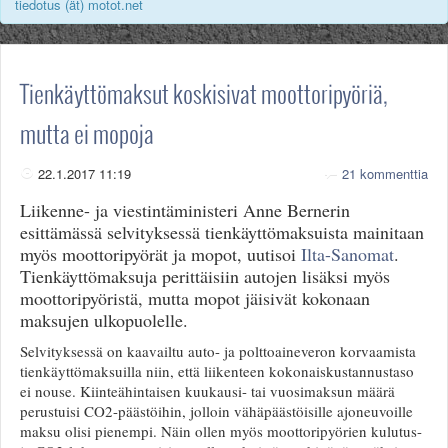
tiedotus (ät) motot.net
Valitse paikkakunta
Helsingin sää
Tampereen sää
Turun sää
Tienkäyttömaksut koskisivat moottoripyöriä,
Oulun sää
mutta ei mopoja
Kuopion sää
Rovaniemen sää
22.1.2017 11:19
21 kommenttia
MUUT
VIP-jäsenyys
Liikenne- ja viestintäministeri Anne Bernerin
Paidat ja vaatteet
esittämässä selvityksessä tienkäyttömaksuista mainitaan
Suunnittele oma paita
myös moottoripyörät ja mopot, uutisoi
Ilta-Sanomat
.
Mainostus
Tienkäyttömaksuja perittäisiin autojen lisäksi myös
Palaute
moottoripyöristä, mutta mopot jäisivät kokonaan
Kevytversio
maksujen ulkopuolelle.
Selvityksessä on kaavailtu auto- ja polttoaineveron korvaamista
tienkäyttömaksuilla niin, että liikenteen kokonaiskustannustaso
ei nouse. Kiinteähintaisen kuukausi- tai vuosimaksun määrä
perustuisi CO2-päästöihin, jolloin vähäpäästöisille ajoneuvoille
maksu olisi pienempi. Näin ollen myös moottoripyörien kulutus-