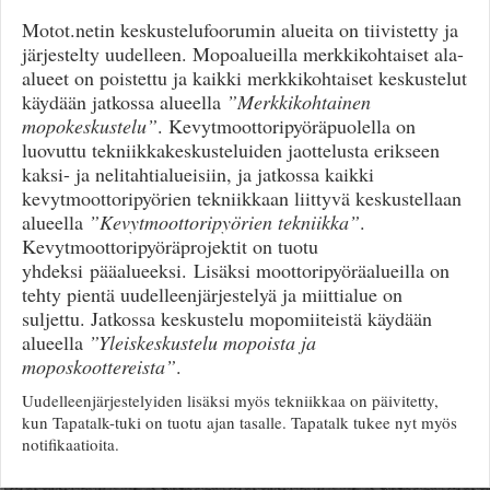
Motot.netin keskustelufoorumin alueita on tiivistetty ja
järjestelty uudelleen. Mopoalueilla merkkikohtaiset ala-
alueet on poistettu ja kaikki merkkikohtaiset keskustelut
käydään jatkossa alueella
”Merkkikohtainen
mopokeskustelu”
. Kevytmoottoripyöräpuolella on
luovuttu tekniikkakeskusteluiden jaottelusta erikseen
kaksi- ja nelitahtialueisiin, ja jatkossa kaikki
kevytmoottoripyörien tekniikkaan liittyvä keskustellaan
alueella
”Kevytmoottoripyörien tekniikka”
.
Kevytmoottoripyöräprojektit on tuotu
yhdeksi pääalueeksi. Lisäksi moottoripyöräalueilla on
tehty pientä uudelleenjärjestelyä ja miittialue on
suljettu. Jatkossa keskustelu mopomiiteistä käydään
alueella
”Yleiskeskustelu mopoista ja
moposkoottereista”
.
Uudelleenjärjestelyiden lisäksi myös tekniikkaa on päivitetty,
kun Tapatalk-tuki on tuotu ajan tasalle. Tapatalk tukee nyt myös
notifikaatioita.