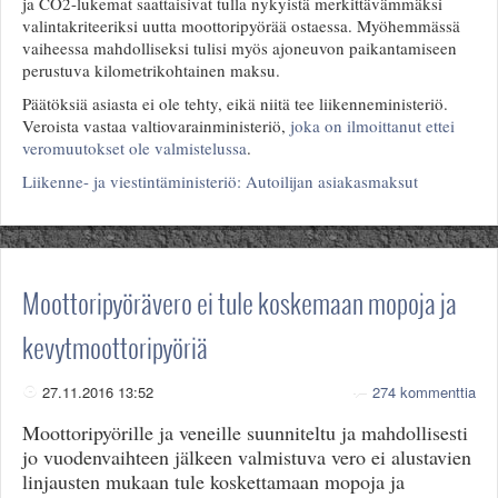
ja CO2-lukemat saattaisivat tulla nykyistä merkittävämmäksi
valintakriteeriksi uutta moottoripyörää ostaessa. Myöhemmässä
vaiheessa mahdolliseksi tulisi myös ajoneuvon paikantamiseen
perustuva kilometrikohtainen maksu.
Päätöksiä asiasta ei ole tehty, eikä niitä tee liikenneministeriö.
Veroista vastaa valtiovarainministeriö,
joka on ilmoittanut ettei
veromuutokset ole valmistelussa
.
Liikenne- ja viestintäministeriö: Autoilijan asiakasmaksut
Moottoripyörävero ei tule koskemaan mopoja ja
kevytmoottoripyöriä
27.11.2016 13:52
274 kommenttia
Moottoripyörille ja veneille suunniteltu ja mahdollisesti
jo vuodenvaihteen jälkeen valmistuva vero ei alustavien
linjausten mukaan tule koskettamaan mopoja ja