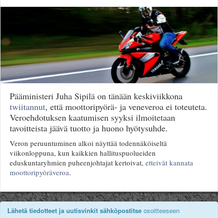
Säännöt ja ohjeet
Uudet ajoneuvot
Uudet kuvat
Uudet videot
Uudet kommentit
MYYDÄÄN
Haku
Ohjeet
Pääministeri Juha Sipilä on tänään keskiviikkona
Ajoneuvot
twiitannut
, että moottoripyörä- ja veneveroa ei toteuteta.
Osat
Veroehdotuksen kaatumisen syyksi ilmoitetaan
TIETOPANKKI
tavoitteista jäävä tuotto ja huono hyötysuhde.
TAPAHTUMAT
Veron peruuntuminen alkoi näyttää todennäköiseltä
MP15 kuvia
viikonloppuna, kun kaikkien hallituspuolueiden
MP14 kuvia
eduskuntaryhmien puheenjohtajat kertoivat,
etteivät kannata
MP13 kuvia
moottoripyöräveroa
.
ACS 2015 kuvia
Lisää uusi tapahtuma
UUTISET
Lähetä tiedotteet ja uutisvinkit sähköpostitse
osoitteeseen
SÄÄ