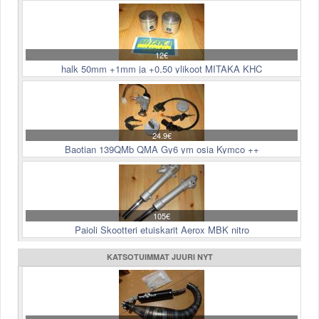
12€
halk 50mm +1mm ja +0,50 ylikoot MITAKA KHC
24.9€
Baotian 139QMb QMA Gy6 ym osia Kymco ++
105€
Paioli Skootteri etuiskarit Aerox MBK nitro
KATSOTUIMMAT JUURI NYT