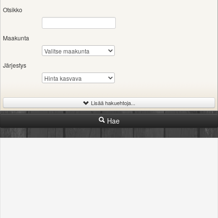
Otsikko
Maakunta
Järjestys
Lisää hakuehtoja...
Hae
-
Hinta
Rajaton
400€
1200€
2500€
-
Kunto
Rajaton
rikki
huono
tyydyttävä
hyvä
uusi
Merkki