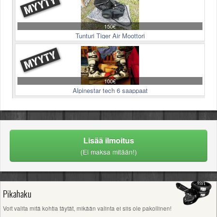
150€
Tunturi Tiger Air Moottori
100€
Alpinestar tech 6 saappaat
Lisää ilmoitus
(Ei maksa mitään!)
Pikahaku
Voit valita mitä kohtia täytät, mikään valinta ei siis ole pakollinen!