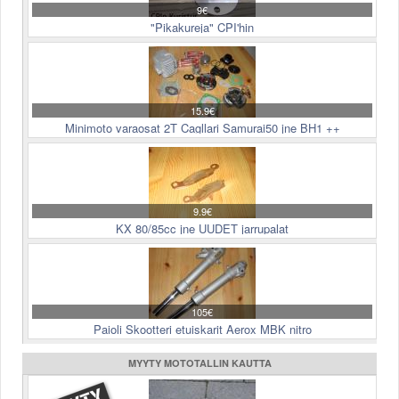
9€
"Pikakureja" CPI'hin
15.9€
Minimoto varaosat 2T Cagllari Samurai50 jne BH1 ++
9.9€
KX 80/85cc jne UUDET jarrupalat
105€
Paioli Skootteri etuiskarit Aerox MBK nitro
MYYTY MOTOTALLIN KAUTTA