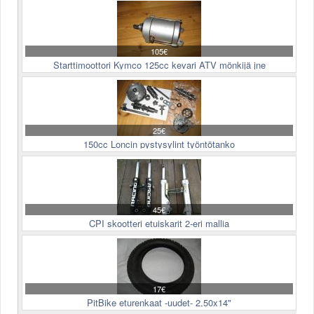
105€
Starttimoottori Kymco 125cc kevari ATV mönkijä jne
25€
150cc Loncin pystysylint työntötanko
45€
CPI skootteri etuiskarit 2-eri mallia
17€
PitBike eturenkaat -uudet- 2,50x14"