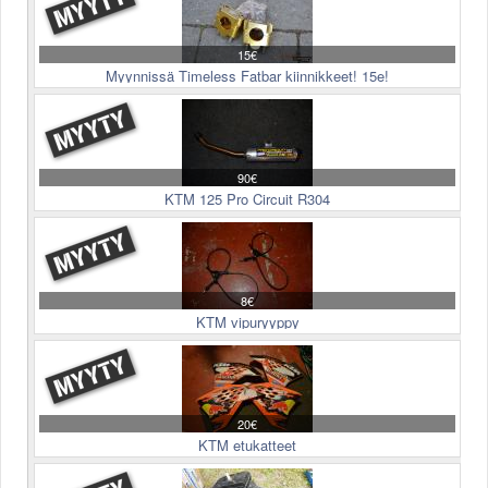
15€
Myynnissä Timeless Fatbar kiinnikkeet! 15e!
90€
KTM 125 Pro Circuit R304
8€
KTM vipuryyppy
20€
KTM etukatteet