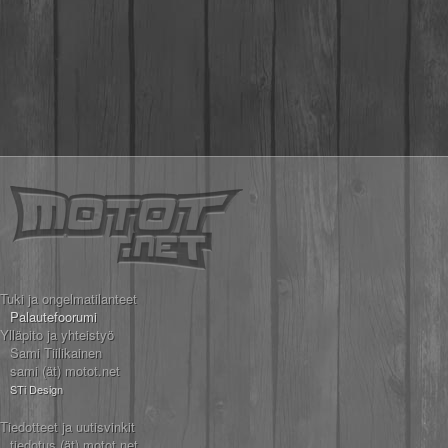
Tuki ja ongelmatilanteet
Palautefoorumi
Ylläpito ja yhteistyö
Sami Tiilikainen
sami (ät) motot.net
STi Design
Tiedotteet ja uutisvinkit
tiedotus (ät) motot.net