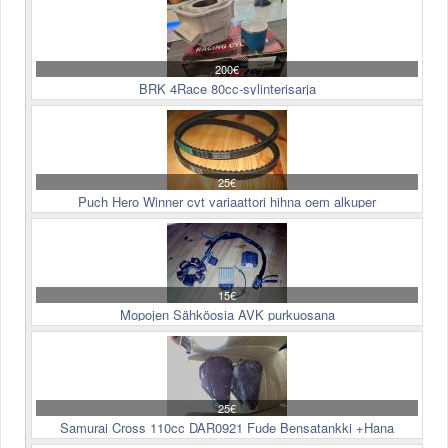
200€
BRK 4Race 80cc-sylinterisarja
25€
Puch Hero Winner cvt variaattori hihna oem alkuper
15€
Mopojen Sähköosia AVK purkuosana
25€
Samurai Cross 110cc DAR0921 Fude Bensatankki +Hana