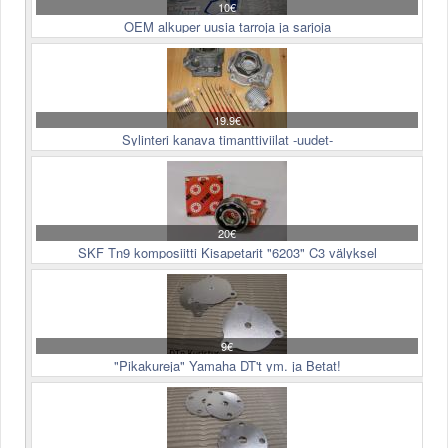
10€
OEM alkuper uusia tarroja ja sarjoja
19.9€
Sylinteri kanava timanttiviilat -uudet-
20€
SKF Tn9 komposiitti Kisapetarit "6203" C3 välyksel
9€
"Pikakureja" Yamaha DT't ym. ja Betat!