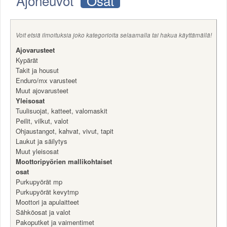
Ajoneuvot
Osat
Säännöt ja ohjeet
Uudet ajoneuvot
Uudet kuvat
Voit etsiä ilmoituksia joko kategorioita selaamalla tai hakua käyttämällä!
Uudet videot
Ajovarusteet
Uudet kommentit
Kypärät
MYYDÄÄN
Takit ja housut
Enduro/mx varusteet
Haku
Muut ajovarusteet
Ohjeet
Yleisosat
Ajoneuvot
Tuulisuojat, katteet, valomaskit
Osat
Peilit, vilkut, valot
TIETOPANKKI
Ohjaustangot, kahvat, vivut, tapit
TAPAHTUMAT
Laukut ja säilytys
MP15 kuvia
Muut yleisosat
Moottoripyörien mallikohtaiset
MP14 kuvia
osat
MP13 kuvia
Purkupyörät mp
ACS 2015 kuvia
Purkupyörät kevytmp
Lisää uusi tapahtuma
Moottori ja apulaitteet
UUTISET
Sähköosat ja valot
SÄÄ
Pakoputket ja vaimentimet