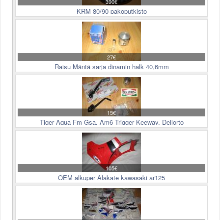
390€
KRM 80/90-pakoputkisto
27€
Raisu Mäntä sarja dinamin halk 40,6mm
15€
Tiger Aqua Fm-Gsa. Am6 Trigger Keeway. Dellorto
105€
OEM alkuper Alakate kawasaki ar125