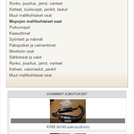
Runko, jousitus, jarrut, vanteet
Valitse paikkakunta
Katteet, tuulisuojat, penkit, laukut
Helsingin sää
Muut mallikohtaiset osat
Tampereen sää
Mopojen mallikohtaiset osat
Turun sää
Purkumopot
Oulun sää
Kaasuttimet
Sylinterit ja männät
Kuopion sää
Pakoputket ja vaimentimet
Rovaniemen sää
Moottorin osat
MUUT
Sähköosat ja valot
VIP-jäsenyys
Runko, jousitus, jarrut, vanteet
Paidat ja vaatteet
Katteet, valomaskit, penkit
Suunnittele oma paita
Muut mallikohtaiset osat
Mainostus
Palaute
UUSIMMAT ILMOITUKSET
Kevytversio
390€
KRM 80/90-pakoputkisto