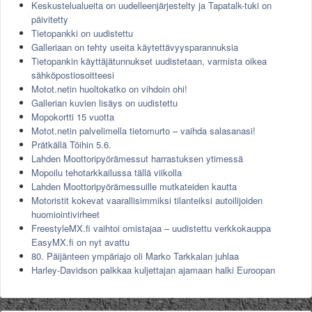
Keskustelualueita on uudelleenjärjestelty ja Tapatalk-tuki on
päivitetty
Tietopankki on uudistettu
Galleriaan on tehty useita käytettävyysparannuksia
Tietopankin käyttäjätunnukset uudistetaan, varmista oikea
sähköpostiosoitteesi
Motot.netin huoltokatko on vihdoin ohi!
Gallerian kuvien lisäys on uudistettu
Mopokortti 15 vuotta
Motot.netin palvelimella tietomurto – vaihda salasanasi!
Prätkällä Töihin 5.6.
Lahden Moottoripyörämessut harrastuksen ytimessä
Mopoilu tehotarkkailussa tällä viikolla
Lahden Moottoripyörämessuille mutkateiden kautta
Motoristit kokevat vaarallisimmiksi tilanteiksi autoilijoiden
huomiointivirheet
FreestyleMX.fi vaihtoi omistajaa – uudistettu verkkokauppa
EasyMX.fi on nyt avattu
80. Päijänteen ympäriajo oli Marko Tarkkalan juhlaa
Harley-Davidson palkkaa kuljettajan ajamaan halki Euroopan