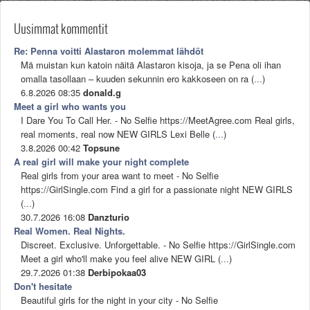
Uusimmat kommentit
Re: Penna voitti Alastaron molemmat lähdöt
Mä muistan kun katoin näitä Alastaron kisoja, ja se Pena oli ihan
omalla tasollaan – kuuden sekunnin ero kakkoseen on ra (
...
)
6.8.2026 08:35
donald.g
Meet a girl who wants you
I Dare You To Call Her. - No Selfie https://MeetAgree.com Real girls,
real moments, real now NEW GIRLS Lexi Belle (
...
)
3.8.2026 00:42
Topsune
A real girl will make your night complete
Real girls from your area want to meet - No Selfie
https://GirlSingle.com Find a girl for a passionate night NEW GIRLS
(
...
)
30.7.2026 16:08
Danzturio
Real Women. Real Nights.
Discreet. Exclusive. Unforgettable. - No Selfie https://GirlSingle.com
Meet a girl who'll make you feel alive NEW GIRL (
...
)
29.7.2026 01:38
Derbipokaa03
Don't hesitate
Beautiful girls for the night in your city - No Selfie