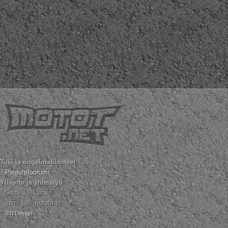
Tuki ja ongelmatilanteet
Palautefoorumi
Ylläpito ja yhteistyö
Sami Tiilikainen
sami (ät) motot.net
STi Design