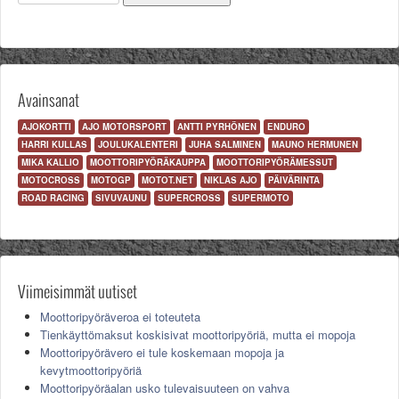
Valitse paikkakunta
Helsingin sää
Tampereen sää
Turun sää
Oulun sää
Avainsanat
Kuopion sää
AJOKORTTI
AJO MOTORSPORT
ANTTI PYRHÖNEN
ENDURO
Rovaniemen sää
HARRI KULLAS
JOULUKALENTERI
JUHA SALMINEN
MAUNO HERMUNEN
MUUT
MIKA KALLIO
MOOTTORIPYÖRÄKAUPPA
MOOTTORIPYÖRÄMESSUT
VIP-jäsenyys
MOTOCROSS
MOTOGP
MOTOT.NET
NIKLAS AJO
PÄIVÄRINTA
Paidat ja vaatteet
ROAD RACING
SIVUVAUNU
SUPERCROSS
SUPERMOTO
Suunnittele oma paita
Mainostus
Palaute
Kevytversio
Viimeisimmät uutiset
Moottoripyöräveroa ei toteuteta
Tienkäyttömaksut koskisivat moottoripyöriä, mutta ei mopoja
Moottoripyörävero ei tule koskemaan mopoja ja
kevytmoottoripyöriä
Moottoripyöräalan usko tulevaisuuteen on vahva