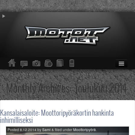
ETUSIVU
Moottoripyörät
Monthly Archives::
joulukuu 2014
Kevytmoottoripyörät
Mopot
Enduro/MX
KESKUSTELU
Kansalaisaloite: Moottoripyöräkortin hankinta
Haku
inhimilliseksi
Säännöt ja ohjeet
KUVAT/VIDEOT
Posted
8.12.2014
by
Sami
&
filed under
Moottoripyörä
.
Haku