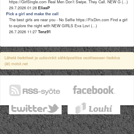
https://GirlSingle.com Real Men Don’t Swipe. They Call. NEW G (
...
)
29.7.2026 01:28
EliasP
Pick a girl and make the call
The best girls are near you - No Selfie https://FixDim.com Find a girl
to explore the night with NEW GIRLS Eva Lovi (
...
)
26.7.2026 11:27
Tenz91
Lähetä tiedotteet ja uutisvinkit sähköpostitse osoitteeseen tiedotus
(ät) motot.net