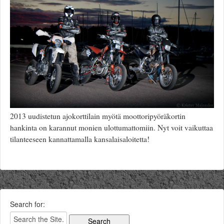
Säännöt ja ohjeet
Uudet ajoneuvot
Uudet kuvat
Uudet videot
Uudet kommentit
MYYDÄÄN
Haku
Ohjeet
Ajoneuvot
Osat
2013 uudistetun ajokorttilain myötä moottoripyöräkortin
TIETOPANKKI
hankinta on karannut monien ulottumattomiin. Nyt voit vaikuttaa
TAPAHTUMAT
tilanteeseen kannattamalla kansalaisaloitetta!
MP15 kuvia
MP14 kuvia
MP13 kuvia
ACS 2015 kuvia
Lisää uusi tapahtuma
Search for:
UUTISET
SÄÄ