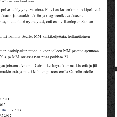
starttaamaan lainkaan.
 polvesta löytynyt vauriota. Polvi on kuitenkin niin kipeä, että
 Saksaan jatkotutkimuksiin ja magneettikuvaukseen.
a, mutta juuri nyt näyttää, että ensi viikonlopun Saksan
britti Tommy Searle. MM-kärkikuljettaja, hollantilainen
 osakilpailun tauon jälkeen jälleen MM-pisteitä ajettuaan
a 20:s, ja MM-sarjassa hän pitää paikkaa 23.
rjaa johtanut Antonio Cairoli keskeytti kummatkin erät ja jäi
mmatkin erät ja nousi kolmen pisteen erolla Cairolin edelle
4.2011
2012
usta
13.7.2014
5.5.2012