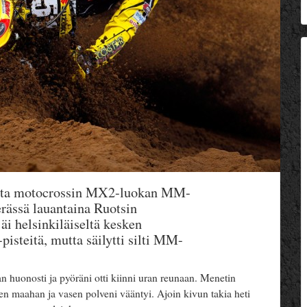
kosta motocrossin MX2-luokan MM-
erässä lauantaina Ruotsin
äi helsinkiläiseltä kesken
isteitä, mutta säilytti silti MM-
 huonosti ja pyöräni otti kiinni uran reunaan. Menetin
sen maahan ja vasen polveni vääntyi. Ajoin kivun takia heti