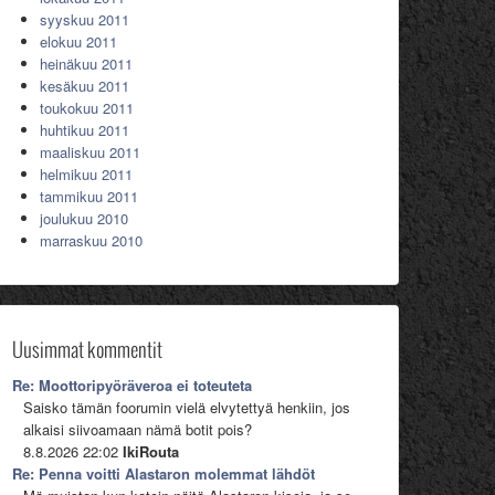
syyskuu 2011
elokuu 2011
heinäkuu 2011
kesäkuu 2011
toukokuu 2011
huhtikuu 2011
maaliskuu 2011
helmikuu 2011
tammikuu 2011
joulukuu 2010
marraskuu 2010
Uusimmat kommentit
Re: Moottoripyöräveroa ei toteuteta
Saisko tämän foorumin vielä elvytettyä henkiin, jos
alkaisi siivoamaan nämä botit pois?
8.8.2026 22:02
IkiRouta
Re: Penna voitti Alastaron molemmat lähdöt