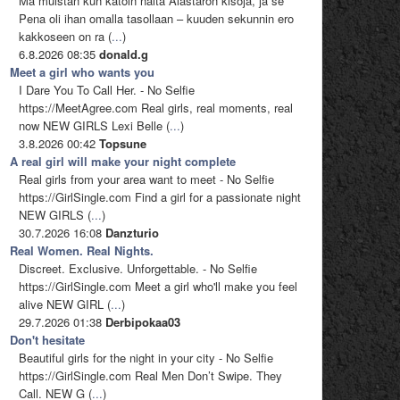
Mä muistan kun katoin näitä Alastaron kisoja, ja se
Pena oli ihan omalla tasollaan – kuuden sekunnin ero
kakkoseen on ra (
...
)
6.8.2026 08:35
donald.g
Meet a girl who wants you
I Dare You To Call Her. - No Selfie
https://MeetAgree.com Real girls, real moments, real
now NEW GIRLS Lexi Belle (
...
)
3.8.2026 00:42
Topsune
A real girl will make your night complete
Real girls from your area want to meet - No Selfie
https://GirlSingle.com Find a girl for a passionate night
NEW GIRLS (
...
)
30.7.2026 16:08
Danzturio
Real Women. Real Nights.
Discreet. Exclusive. Unforgettable. - No Selfie
https://GirlSingle.com Meet a girl who'll make you feel
alive NEW GIRL (
...
)
29.7.2026 01:38
Derbipokaa03
Don't hesitate
Beautiful girls for the night in your city - No Selfie
https://GirlSingle.com Real Men Don’t Swipe. They
Call. NEW G (
...
)