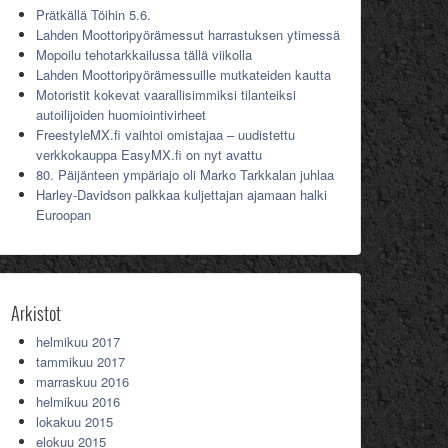
Prätkällä Töihin 5.6.
Lahden Moottoripyörämessut harrastuksen ytimessä
Mopoilu tehotarkkailussa tällä viikolla
Lahden Moottoripyörämessuille mutkateiden kautta
Motoristit kokevat vaarallisimmiksi tilanteiksi
autoilijoiden huomiointivirheet
FreestyleMX.fi vaihtoi omistajaa – uudistettu
verkkokauppa EasyMX.fi on nyt avattu
80. Päijänteen ympäriajo oli Marko Tarkkalan juhlaa
Harley-Davidson palkkaa kuljettajan ajamaan halki
Euroopan
Arkistot
helmikuu 2017
tammikuu 2017
marraskuu 2016
helmikuu 2016
lokakuu 2015
elokuu 2015