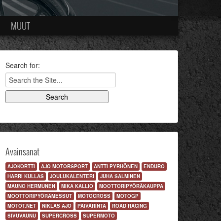
MUUT
Search for:
Avainsanat
AJOKORTTI
AJO MOTORSPORT
ANTTI PYRHÖNEN
ENDURO
HARRI KULLAS
JOULUKALENTERI
JUHA SALMINEN
MAUNO HERMUNEN
MIKA KALLIO
MOOTTORIPYÖRÄKAUPPA
MOOTTORIPYÖRÄMESSUT
MOTOCROSS
MOTOGP
MOTOT.NET
NIKLAS AJO
PÄIVÄRINTA
ROAD RACING
SIVUVAUNU
SUPERCROSS
SUPERMOTO