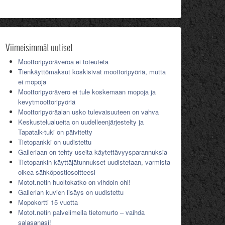
Viimeisimmät uutiset
Moottoripyöräveroa ei toteuteta
Tienkäyttömaksut koskisivat moottoripyöriä, mutta
ei mopoja
Moottoripyörävero ei tule koskemaan mopoja ja
kevytmoottoripyöriä
Moottoripyöräalan usko tulevaisuuteen on vahva
Keskustelualueita on uudelleenjärjestelty ja
Tapatalk-tuki on päivitetty
Tietopankki on uudistettu
Galleriaan on tehty useita käytettävyysparannuksia
Tietopankin käyttäjätunnukset uudistetaan, varmista
oikea sähköpostiosoitteesi
Motot.netin huoltokatko on vihdoin ohi!
Gallerian kuvien lisäys on uudistettu
Mopokortti 15 vuotta
Motot.netin palvelimella tietomurto – vaihda
salasanasi!