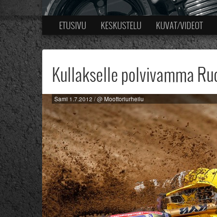
ETUSIVU
KESKUSTELU
KUVAT/VIDEOT
Kullakselle polvivamma Ruo
Sami
1.7.2012
/ @
Moottoriurheilu