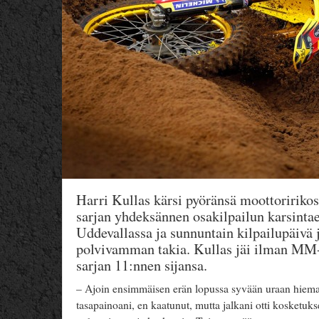
Harri Kullas kärsi pyöränsä moottoriri
sarjan yhdeksännen osakilpailun karsinta
Uddevallassa ja sunnuntain kilpailupäivä j
polvivamman takia. Kullas jäi ilman MM-p
sarjan 11:nnen sijansa.
– Ajoin ensimmäisen erän lopussa syvään uraan hieman
tasapainoani, en kaatunut, mutta jalkani otti kosketuk