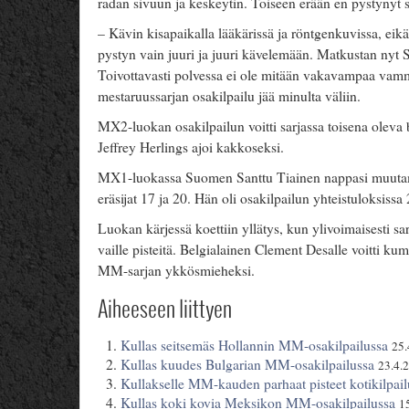
radan sivuun ja keskeytin. Toiseen erään en pystynyt 
– Kävin kisapaikalla lääkärissä ja röntgenkuvissa, eikä
pystyn vain juuri ja juuri kävelemään. Matkustan nyt
Toivottavasti polvessa ei ole mitään vakavampaa vamma
mestaruussarjan osakilpailu jää minulta väliin.
MX2-luokan osakilpailun voitti sarjassa toisena oleva 
Jeffrey Herlings ajoi kakkoseksi.
MX1-luokassa Suomen Santtu Tiainen nappasi muutaman
eräsijat 17 ja 20. Hän oli osakilpailun yhteistuloksiss
Luokan kärjessä koettiin yllätys, kun ylivoimaisesti sa
vaille pisteitä. Belgialainen Clement Desalle voitti ku
MM-sarjan ykkösmieheksi.
Aiheeseen liittyen
Kullas seitsemäs Hollannin MM-osakilpailussa
25.
Kullas kuudes Bulgarian MM-osakilpailussa
23.4.
Kullakselle MM-kauden parhaat pisteet kotikilpail
Kullas koki kovia Meksikon MM-osakilpailussa
1