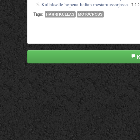
Kullakselle hopeaa Italian mestaruussarjassa
17.2.
Tags:
HARRI KULLAS
MOTOCROSS
K