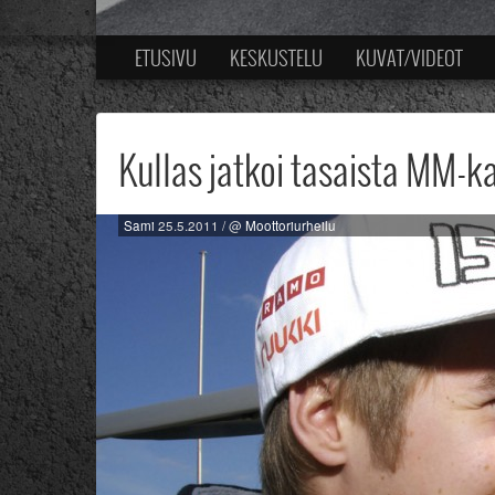
ETUSIVU
KESKUSTELU
KUVAT/VIDEOT
Kullas jatkoi tasaista MM-k
Sami
25.5.2011
/ @
Moottoriurheilu