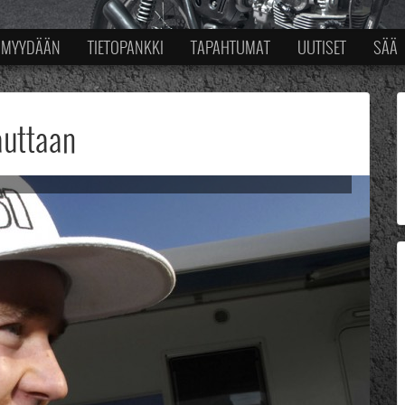
MYYDÄÄN
TIETOPANKKI
TAPAHTUMAT
UUTISET
SÄÄ
auttaan