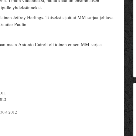
äntenä. Tipuin viidenneksi, mutta kaaduin ensimmäisen
lipulle yhdeksänneksi.
ainen Jeffrey Herlings. Toiseksi sijoittui MM-sarjaa johtava
autier Paulin.
aman maan Antonio Cairoli oli toinen ennen MM-sarjaa
2011
2012
30.4.2012