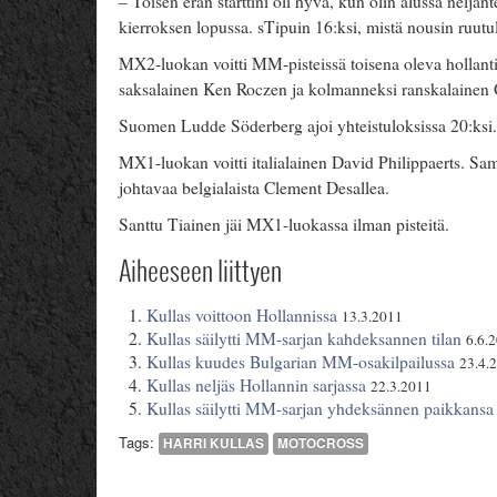
– Toisen erän starttini oli hyvä, kun olin alussa nelj
kierroksen lopussa. sTipuin 16:ksi, mistä nousin ruutu
MX2-luokan voitti MM-pisteissä toisena oleva hollantil
saksalainen Ken Roczen ja kolmanneksi ranskalainen G
Suomen Ludde Söderberg ajoi yhteistuloksissa 20:ksi.
MX1-luokan voitti italialainen David Philippaerts. S
johtavaa belgialaista Clement Desallea.
Santtu Tiainen jäi MX1-luokassa ilman pisteitä.
Aiheeseen liittyen
Kullas voittoon Hollannissa
13.3.2011
Kullas säilytti MM-sarjan kahdeksannen tilan
6.6.
Kullas kuudes Bulgarian MM-osakilpailussa
23.4.
Kullas neljäs Hollannin sarjassa
22.3.2011
Kullas säilytti MM-sarjan yhdeksännen paikkansa
Tags:
HARRI KULLAS
MOTOCROSS