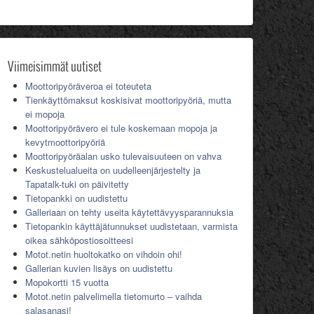
Viimeisimmät uutiset
Moottoripyöräveroa ei toteuteta
Tienkäyttömaksut koskisivat moottoripyöriä, mutta
ei mopoja
Moottoripyörävero ei tule koskemaan mopoja ja
kevytmoottoripyöriä
Moottoripyöräalan usko tulevaisuuteen on vahva
Keskustelualueita on uudelleenjärjestelty ja
Tapatalk-tuki on päivitetty
Tietopankki on uudistettu
Galleriaan on tehty useita käytettävyysparannuksia
Tietopankin käyttäjätunnukset uudistetaan, varmista
oikea sähköpostiosoitteesi
Motot.netin huoltokatko on vihdoin ohi!
Gallerian kuvien lisäys on uudistettu
Mopokortti 15 vuotta
Motot.netin palvelimella tietomurto – vaihda
salasanasi!