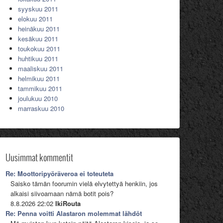
syyskuu 2011
elokuu 2011
heinäkuu 2011
kesäkuu 2011
toukokuu 2011
huhtikuu 2011
maaliskuu 2011
helmikuu 2011
tammikuu 2011
joulukuu 2010
marraskuu 2010
Uusimmat kommentit
Re: Moottoripyöräveroa ei toteuteta
Saisko tämän foorumin vielä elvytettyä henkiin, jos
alkaisi siivoamaan nämä botit pois?
8.8.2026 22:02
IkiRouta
Re: Penna voitti Alastaron molemmat lähdöt