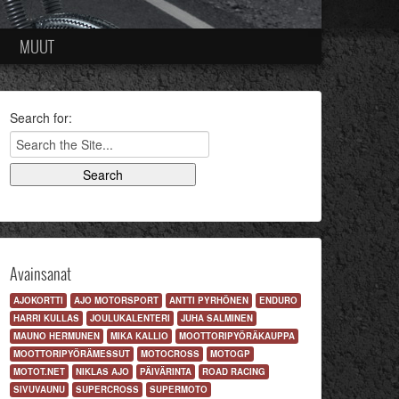
MUUT
Search for:
Avainsanat
AJOKORTTI
AJO MOTORSPORT
ANTTI PYRHÖNEN
ENDURO
HARRI KULLAS
JOULUKALENTERI
JUHA SALMINEN
MAUNO HERMUNEN
MIKA KALLIO
MOOTTORIPYÖRÄKAUPPA
MOOTTORIPYÖRÄMESSUT
MOTOCROSS
MOTOGP
MOTOT.NET
NIKLAS AJO
PÄIVÄRINTA
ROAD RACING
SIVUVAUNU
SUPERCROSS
SUPERMOTO