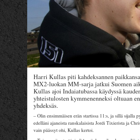
Harri Kullas piti kahdeksannen paikkans
MX2-luokan MM-sarja jatkui Suomen aika
Kullas ajoi Indaiatubassa käydyssä kauden
yhteistulosten kymmenenneksi oltuaan ens
yhdeksäs.
– Olin ensimmäisen erän startissa 11:s, ja sillä sijall
edelläni ajaneista ranskalaisista Jordi Tixierista ja Ch
vain päässyt ohi, Kullas kertoi.