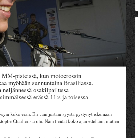
a MM-pisteissä, kun motocrossin
a myöhään sunnuntaina Brasiliassa.
 neljännessä osakilpailussa
immäisessä erässä 11:s ja toisessa
a pysyin koko erän. En vain jostain syystä pystynyt iskemään
ristophe Charlierista ohi. Näin heidät koko ajan edelläni, mutten