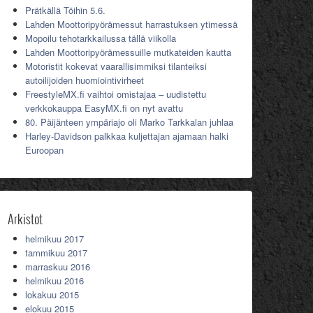
Prätkällä Töihin 5.6.
Lahden Moottoripyörämessut harrastuksen ytimessä
Mopoilu tehotarkkailussa tällä viikolla
Lahden Moottoripyörämessuille mutkateiden kautta
Motoristit kokevat vaarallisimmiksi tilanteiksi
autoilijoiden huomiointivirheet
FreestyleMX.fi vaihtoi omistajaa – uudistettu
verkkokauppa EasyMX.fi on nyt avattu
80. Päijänteen ympäriajo oli Marko Tarkkalan juhlaa
Harley-Davidson palkkaa kuljettajan ajamaan halki
Euroopan
Arkistot
helmikuu 2017
tammikuu 2017
marraskuu 2016
helmikuu 2016
lokakuu 2015
elokuu 2015