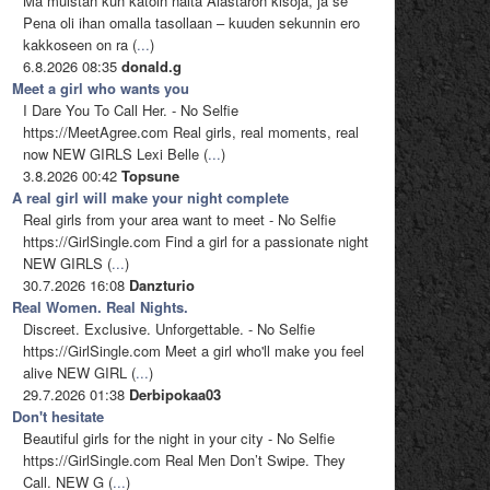
Mä muistan kun katoin näitä Alastaron kisoja, ja se
Pena oli ihan omalla tasollaan – kuuden sekunnin ero
kakkoseen on ra (
...
)
6.8.2026 08:35
donald.g
Meet a girl who wants you
I Dare You To Call Her. - No Selfie
https://MeetAgree.com Real girls, real moments, real
now NEW GIRLS Lexi Belle (
...
)
3.8.2026 00:42
Topsune
A real girl will make your night complete
Real girls from your area want to meet - No Selfie
https://GirlSingle.com Find a girl for a passionate night
NEW GIRLS (
...
)
30.7.2026 16:08
Danzturio
Real Women. Real Nights.
Discreet. Exclusive. Unforgettable. - No Selfie
https://GirlSingle.com Meet a girl who'll make you feel
alive NEW GIRL (
...
)
29.7.2026 01:38
Derbipokaa03
Don't hesitate
Beautiful girls for the night in your city - No Selfie
https://GirlSingle.com Real Men Don’t Swipe. They
Call. NEW G (
...
)