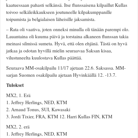
kaatuessaan pahasti selkänsä. Itse flunssaisena kilpaillut Kullas
toivoo selkäleikkaukseen joutuneelle kilpakumppanille
toipumista ja belgialaisen läheisille jaksamista.
– Rata oli vaativa, joten onneksi minulla oli tänään parempi olo.
Lauantaina oli kuuma päivä ja torstaina alkaneen flunssan takia
meinasi silmissä sumeta. Hyvä, että olen ehjänä. Tästä on hyvä
jatkaa ja odotan hyvillä mielin seuraavaa Saksan kisaa,
vilustuneelta kuulostava Kullas päättää.
Seuraava MM-osakilpailu 11/17 ajetaan 22.6. Saksassa. MM-
sarjan Suomen osakilpailu ajetaan Hyvinkäällä 12. -13.7.
Tulokset
MX2, 1. Erä
1. Jeffrey Herlings, NED, KTM
2. Arnaud Tonus, SUI, Kawasaki
3. Jordi Tixier, FRA, KTM 12. Harri Kullas FIN, KTM
MX2, 2. erä
1. Jeffrey Herlings, NED, KTM