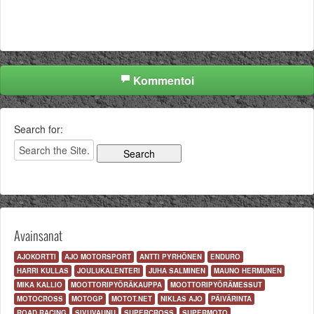
Kommentoi
Search for:
Avainsanat
AJOKORTTI
AJO MOTORSPORT
ANTTI PYRHÖNEN
ENDURO
HARRI KULLAS
JOULUKALENTERI
JUHA SALMINEN
MAUNO HERMUNEN
MIKA KALLIO
MOOTTORIPYÖRÄKAUPPA
MOOTTORIPYÖRÄMESSUT
MOTOCROSS
MOTOGP
MOTOT.NET
NIKLAS AJO
PÄIVÄRINTA
ROAD RACING
SIVUVAUNU
SUPERCROSS
SUPERMOTO