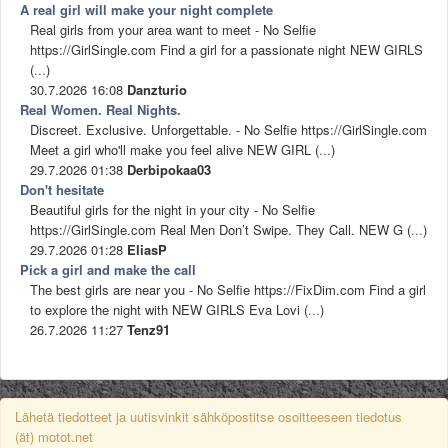
A real girl will make your night complete
Real girls from your area want to meet - No Selfie
https://GirlSingle.com Find a girl for a passionate night NEW GIRLS
(
...
)
30.7.2026 16:08
Danzturio
Real Women. Real Nights.
Discreet. Exclusive. Unforgettable. - No Selfie https://GirlSingle.com
Meet a girl who'll make you feel alive NEW GIRL (
...
)
29.7.2026 01:38
Derbipokaa03
Don't hesitate
Beautiful girls for the night in your city - No Selfie
https://GirlSingle.com Real Men Don’t Swipe. They Call. NEW G (
...
)
29.7.2026 01:28
EliasP
Pick a girl and make the call
The best girls are near you - No Selfie https://FixDim.com Find a girl
to explore the night with NEW GIRLS Eva Lovi (
...
)
26.7.2026 11:27
Tenz91
Lähetä tiedotteet ja uutisvinkit sähköpostitse osoitteeseen tiedotus
(ät) motot.net