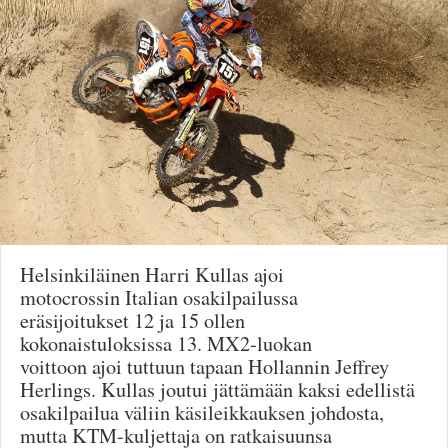
Säännöt ja ohjeet
Uudet ajoneuvot
Uudet kuvat
Uudet videot
Uudet kommentit
MYYDÄÄN
Haku
Ohjeet
Ajoneuvot
Osat
TIETOPANKKI
Helsinkiläinen Harri Kullas ajoi
TAPAHTUMAT
motocrossin Italian osakilpailussa
MP15 kuvia
eräsijoitukset 12 ja 15 ollen
MP14 kuvia
kokonaistuloksissa 13. MX2-luokan
MP13 kuvia
voittoon ajoi tuttuun tapaan Hollannin Jeffrey
ACS 2015 kuvia
Herlings. Kullas joutui jättämään kaksi edellistä
Lisää uusi tapahtuma
osakilpailua väliin käsileikkauksen johdosta,
UUTISET
mutta KTM-kuljettaja on ratkaisuunsa
SÄÄ