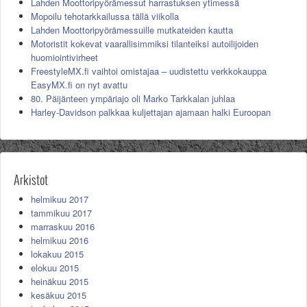
Lahden Moottoripyörämessut harrastuksen ytimessä
Mopoilu tehotarkkailussa tällä viikolla
Lahden Moottoripyörämessuille mutkateiden kautta
Motoristit kokevat vaarallisimmiksi tilanteiksi autoilijoiden
huomiointivirheet
FreestyleMX.fi vaihtoi omistajaa – uudistettu verkkokauppa
EasyMX.fi on nyt avattu
80. Päijänteen ympäriajo oli Marko Tarkkalan juhlaa
Harley-Davidson palkkaa kuljettajan ajamaan halki Euroopan
Arkistot
helmikuu 2017
tammikuu 2017
marraskuu 2016
helmikuu 2016
lokakuu 2015
elokuu 2015
heinäkuu 2015
kesäkuu 2015