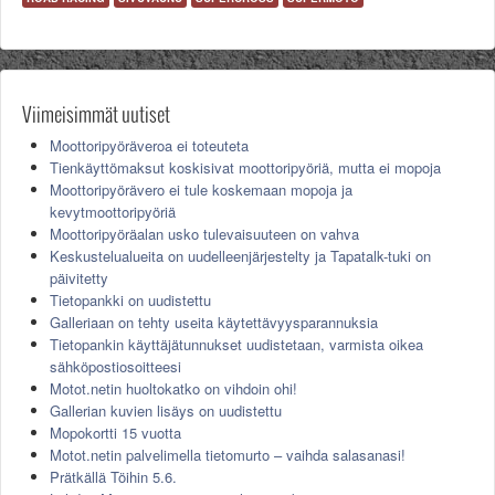
Viimeisimmät uutiset
Moottoripyöräveroa ei toteuteta
Tienkäyttömaksut koskisivat moottoripyöriä, mutta ei mopoja
Moottoripyörävero ei tule koskemaan mopoja ja
kevytmoottoripyöriä
Moottoripyöräalan usko tulevaisuuteen on vahva
Keskustelualueita on uudelleenjärjestelty ja Tapatalk-tuki on
päivitetty
Tietopankki on uudistettu
Galleriaan on tehty useita käytettävyysparannuksia
Tietopankin käyttäjätunnukset uudistetaan, varmista oikea
sähköpostiosoitteesi
Motot.netin huoltokatko on vihdoin ohi!
Gallerian kuvien lisäys on uudistettu
Mopokortti 15 vuotta
Motot.netin palvelimella tietomurto – vaihda salasanasi!
Prätkällä Töihin 5.6.