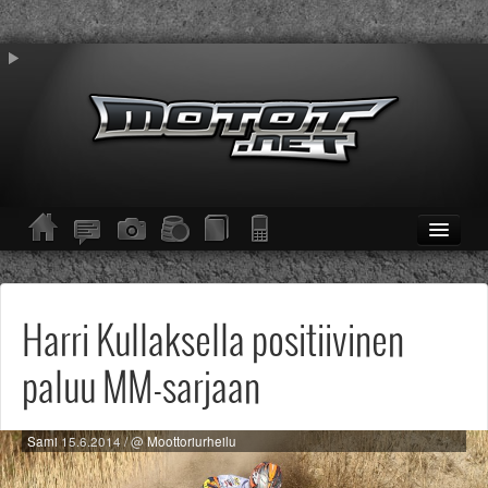
ETUSIVU
Moottoripyörät
Kevytmoottoripyörät
Harri Kullaksella positiivinen
Mopot
Enduro/MX
paluu MM-sarjaan
KESKUSTELU
Haku
Säännöt ja ohjeet
Sami
15.6.2014
/ @
Moottoriurheilu
KUVAT/VIDEOT
Haku