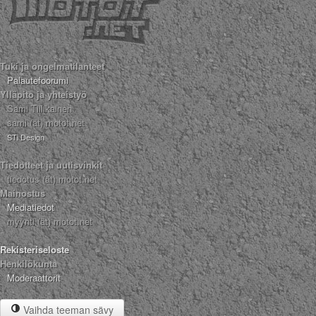
Tuki ja ongelmatilanteet
Palautefoorumi
Ylläpito ja yhteistyö
Sami Tiilikainen
sami (ät) motot.net
STi Design
Tiedotteet ja uutisvinkit
tiedotus (ät) motot.net
Mainostus
Mediatiedot
myynti (ät) motot.net
Rekisteriseloste
Henkilökunta
Moderaattorit
Vaihda teeman sävy