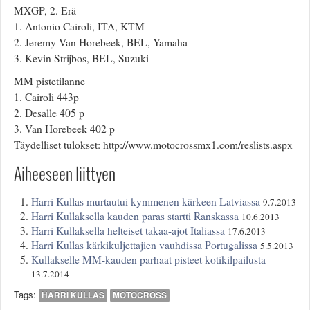
MXGP, 2. Erä
1. Antonio Cairoli, ITA, KTM
2. Jeremy Van Horebeek, BEL, Yamaha
3. Kevin Strijbos, BEL, Suzuki
MM pistetilanne
1. Cairoli 443p
2. Desalle 405 p
3. Van Horebeek 402 p
Täydelliset tulokset: http://www.motocrossmx1.com/reslists.aspx
Aiheeseen liittyen
Harri Kullas murtautui kymmenen kärkeen Latviassa
9.7.2013
Harri Kullaksella kauden paras startti Ranskassa
10.6.2013
Harri Kullaksella helteiset takaa-ajot Italiassa
17.6.2013
Harri Kullas kärkikuljettajien vauhdissa Portugalissa
5.5.2013
Kullakselle MM-kauden parhaat pisteet kotikilpailusta
13.7.2014
Tags:
HARRI KULLAS
MOTOCROSS