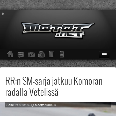
ETUSIVU
Moottoripyörät
Kevytmoottoripyörät
RR:n SM-sarja jatkuu Komoran
Mopot
Enduro/MX
radalla Vetelissä
KESKUSTELU
Haku
Säännöt ja ohjeet
Sami
29.6.2013
/ @
Moottoriurheilu
KUVAT/VIDEOT
Haku