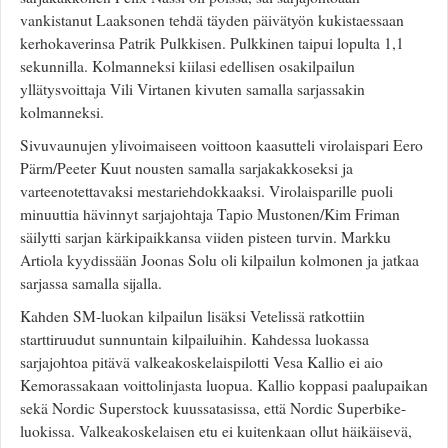
Valitse paikkakunta
vankistanut Laaksonen tehdä täyden päivätyön kukistaessaan
Helsingin sää
kerhokaverinsa Patrik Pulkkisen. Pulkkinen taipui lopulta 1,1
Tampereen sää
sekunnilla. Kolmanneksi kiilasi edellisen osakilpailun
Turun sää
yllätysvoittaja Vili Virtanen kivuten samalla sarjassakin
Oulun sää
kolmanneksi.
Kuopion sää
Sivuvaunujen ylivoimaiseen voittoon kaasutteli virolaispari Eero
Rovaniemen sää
Pärm/Peeter Kuut nousten samalla sarjakakkoseksi ja
MUUT
varteenotettavaksi mestariehdokkaaksi. Virolaisparille puoli
VIP-jäsenyys
minuuttia hävinnyt sarjajohtaja Tapio Mustonen/Kim Friman
Paidat ja vaatteet
säilytti sarjan kärkipaikkansa viiden pisteen turvin. Markku
Suunnittele oma paita
Artiola kyydissään Joonas Solu oli kilpailun kolmonen ja jatkaa
Mainostus
sarjassa samalla sijalla.
Palaute
Kahden SM-luokan kilpailun lisäksi Vetelissä ratkottiin
Kevytversio
starttiruudut sunnuntain kilpailuihin. Kahdessa luokassa
sarjajohtoa pitävä valkeakoskelaispilotti Vesa Kallio ei aio
Kemorassakaan voittolinjasta luopua. Kallio koppasi paalupaikan
sekä Nordic Superstock kuussatasissa, että Nordic Superbike-
luokissa. Valkeakoskelaisen etu ei kuitenkaan ollut häikäisevä,