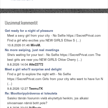
Uusimmat kommentit
Get ready for a night of pleasure
Meet a sexy girl from your city - No Selfie https://SecretPrivat.com
Find a girl who excites you NEW GIRLS Ellise S (
...
)
10.8.2026 01:46
MiroM.
No more swiping, just real meetings
She's waiting for your text - No Selfie https://SecretPrivat.com The
best girls are near you NEW GIRLS Chloe Cherry (
...
)
9.8.2026 14:04
Atte22772
Meet a girl who'll surprise and delight
Find a girl to explore the night with - No Selfie
https://SecretPrivat.com Girls from your city who want to have fun N
(
...
)
9.8.2026 12:27
TeemuTK
Re: Moottoripyöräveroa ei toteuteta
Saisko tämän foorumin vielä elvytettyä henkiin, jos alkaisi
siivoamaan nämä botit pois?
8.8.2026 22:02
IkiRouta