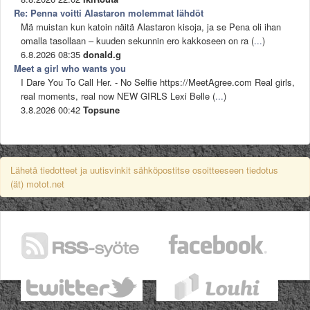
Re: Penna voitti Alastaron molemmat lähdöt
Mä muistan kun katoin näitä Alastaron kisoja, ja se Pena oli ihan
omalla tasollaan – kuuden sekunnin ero kakkoseen on ra (
...
)
6.8.2026 08:35
donald.g
Meet a girl who wants you
I Dare You To Call Her. - No Selfie https://MeetAgree.com Real girls,
real moments, real now NEW GIRLS Lexi Belle (
...
)
3.8.2026 00:42
Topsune
Lähetä tiedotteet ja uutisvinkit sähköpostitse osoitteeseen tiedotus
(ät) motot.net