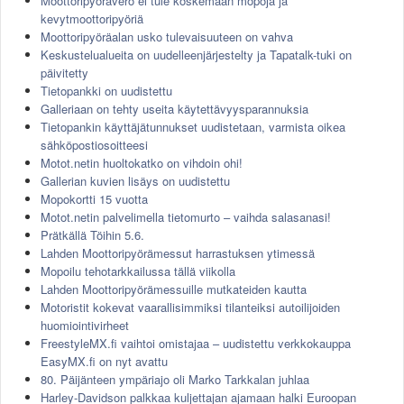
Moottoripyörävero ei tule koskemaan mopoja ja
kevytmoottoripyöriä
Moottoripyöräalan usko tulevaisuuteen on vahva
Keskustelualueita on uudelleenjärjestelty ja Tapatalk-tuki on
päivitetty
Tietopankki on uudistettu
Galleriaan on tehty useita käytettävyysparannuksia
Tietopankin käyttäjätunnukset uudistetaan, varmista oikea
sähköpostiosoitteesi
Motot.netin huoltokatko on vihdoin ohi!
Gallerian kuvien lisäys on uudistettu
Mopokortti 15 vuotta
Motot.netin palvelimella tietomurto – vaihda salasanasi!
Prätkällä Töihin 5.6.
Lahden Moottoripyörämessut harrastuksen ytimessä
Mopoilu tehotarkkailussa tällä viikolla
Lahden Moottoripyörämessuille mutkateiden kautta
Motoristit kokevat vaarallisimmiksi tilanteiksi autoilijoiden
huomiointivirheet
FreestyleMX.fi vaihtoi omistajaa – uudistettu verkkokauppa
EasyMX.fi on nyt avattu
80. Päijänteen ympäriajo oli Marko Tarkkalan juhlaa
Harley-Davidson palkkaa kuljettajan ajamaan halki Euroopan