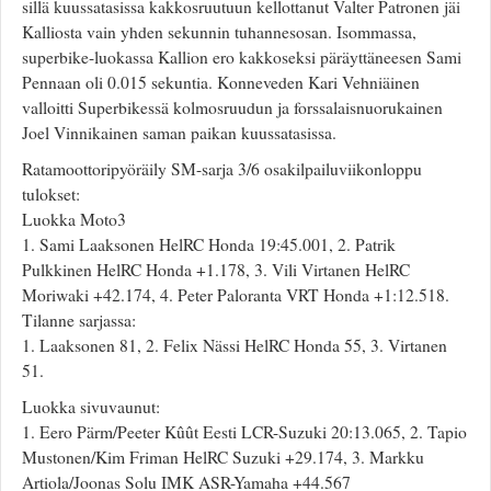
sillä kuussatasissa kakkosruutuun kellottanut Valter Patronen jäi
Kalliosta vain yhden sekunnin tuhannesosan. Isommassa,
superbike-luokassa Kallion ero kakkoseksi päräyttäneesen Sami
Pennaan oli 0.015 sekuntia. Konneveden Kari Vehniäinen
valloitti Superbikessä kolmosruudun ja forssalaisnuorukainen
Joel Vinnikainen saman paikan kuussatasissa.
Ratamoottoripyöräily SM-sarja 3/6 osakilpailuviikonloppu
tulokset:
Luokka Moto3
1. Sami Laaksonen HelRC Honda 19:45.001, 2. Patrik
Pulkkinen HelRC Honda +1.178, 3. Vili Virtanen HelRC
Moriwaki +42.174, 4. Peter Paloranta VRT Honda +1:12.518.
Tilanne sarjassa:
1. Laaksonen 81, 2. Felix Nässi HelRC Honda 55, 3. Virtanen
51.
Luokka sivuvaunut:
1. Eero Pärm/Peeter Kûût Eesti LCR-Suzuki 20:13.065, 2. Tapio
Mustonen/Kim Friman HelRC Suzuki +29.174, 3. Markku
Artiola/Joonas Solu IMK ASR-Yamaha +44.567