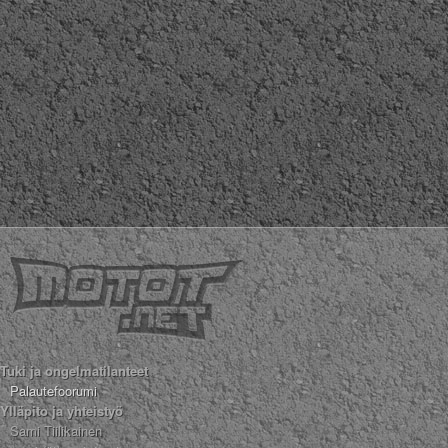
Tuki ja ongelmatilanteet
Palautefoorumi
Ylläpito ja yhteistyö
Sami Tiilikainen