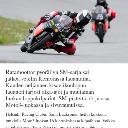
Säännöt ja ohjeet
Uudet ajoneuvot
Uudet kuvat
Uudet videot
Uudet kommentit
MYYDÄÄN
Haku
Ohjeet
Ajoneuvot
Osat
Ratamoottoripyöräilyn SM-sarja sai
TIETOPANKKI
jatkoa vetelin Kemorassa lauantaina.
TAPAHTUMAT
Kauden neljännen kisaviikonlopun
MP15 kuvia
lauantai tarjosi aika-ajot ja muutaman
MP14 kuvia
luokan loppukilpailut. SM-pisteitä oli jaossa
MP13 kuvia
Moto3-luokassa ja sivuvaunuissa.
ACS 2015 kuvia
Lisää uusi tapahtuma
Helsinki Racing Clubin Sami Laaksonen heilui kukkona
UUTISET
tunkiolla Moto3-luokan 16 kierroksisessa kilpailussa. Vaikka
SÄÄ
sarjakakkonen Felix Nässi oli poissa, sai sarjajohtoaan