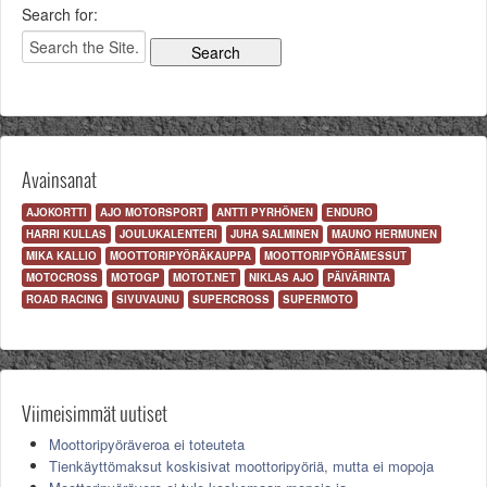
Search for:
Avainsanat
AJOKORTTI
AJO MOTORSPORT
ANTTI PYRHÖNEN
ENDURO
HARRI KULLAS
JOULUKALENTERI
JUHA SALMINEN
MAUNO HERMUNEN
MIKA KALLIO
MOOTTORIPYÖRÄKAUPPA
MOOTTORIPYÖRÄMESSUT
MOTOCROSS
MOTOGP
MOTOT.NET
NIKLAS AJO
PÄIVÄRINTA
ROAD RACING
SIVUVAUNU
SUPERCROSS
SUPERMOTO
Viimeisimmät uutiset
Moottoripyöräveroa ei toteuteta
Tienkäyttömaksut koskisivat moottoripyöriä, mutta ei mopoja