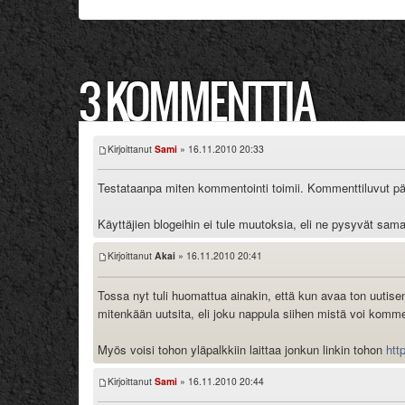
3 KOMMENTTIA
Kirjoittanut
Sami
» 16.11.2010 20:33
Testataanpa miten kommentointi toimii. Kommenttiluvut päiv
Käyttäjien blogeihin ei tule muutoksia, eli ne pysyvät s
Kirjoittanut
Akai
» 16.11.2010 20:41
Tossa nyt tuli huomattua ainakin, että kun avaa ton uutisen 
mitenkään uutsita, eli joku nappula siihen mistä voi kom
Myös voisi tohon yläpalkkiin laittaa jonkun linkin tohon
htt
Kirjoittanut
Sami
» 16.11.2010 20:44