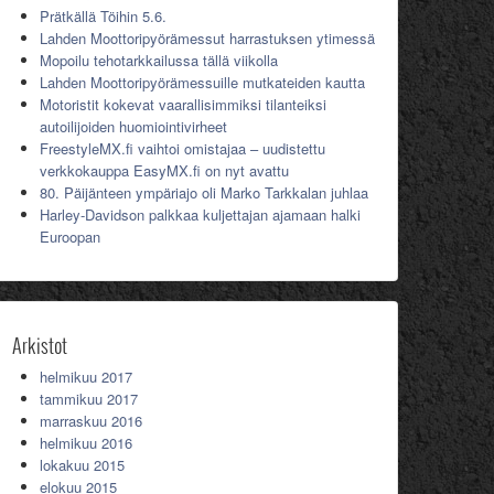
Prätkällä Töihin 5.6.
Lahden Moottoripyörämessut harrastuksen ytimessä
Mopoilu tehotarkkailussa tällä viikolla
Lahden Moottoripyörämessuille mutkateiden kautta
Motoristit kokevat vaarallisimmiksi tilanteiksi
autoilijoiden huomiointivirheet
FreestyleMX.fi vaihtoi omistajaa – uudistettu
verkkokauppa EasyMX.fi on nyt avattu
80. Päijänteen ympäriajo oli Marko Tarkkalan juhlaa
Harley-Davidson palkkaa kuljettajan ajamaan halki
Euroopan
Arkistot
helmikuu 2017
tammikuu 2017
marraskuu 2016
helmikuu 2016
lokakuu 2015
elokuu 2015