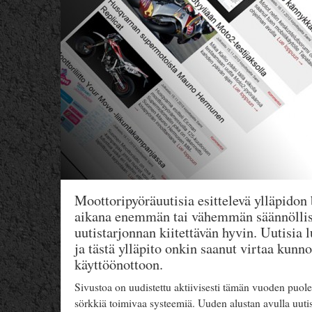
Moottoripyöräuutisia esittelevä ylläpidon
aikana enemmän tai vähemmän säännöllises
uutistarjonnan kiitettävän hyvin. Uutisia 
ja tästä ylläpito onkin saanut virtaa kunn
käyttöönottoon.
Sivustoa on uudistettu aktiivisesti tämän vuoden puolell
sörkkiä toimivaa systeemiä. Uuden alustan avulla uutisj