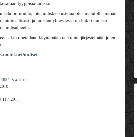
a saman tyyppisiä uutisia.
ustelufoorumille, jotta uutiskeskustelua olisi mahdollisimman
n automaattisesti ja uutisten yhteydessä on linkki uutisen
uja uutisalueelle.
eensäkin opetellaan käyttämään tätä uutta järjestelmää, joten
a.
.motot.net/uutiset
ällä!
19.4.2011
.2010
a
11.4.2011