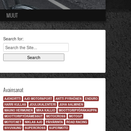
MUUT
Search for:
Avainsanat
AJOKORTTI
AJO MOTORSPORT
ANTTI PYRHÖNEN
ENDURO
HARRI KULLAS
JOULUKALENTERI
JUHA SALMINEN
MAUNO HERMUNEN
MIKA KALLIO
MOOTTORIPYÖRÄKAUPPA
MOOTTORIPYÖRÄMESSUT
MOTOCROSS
MOTOGP
MOTOT.NET
NIKLAS AJO
PÄIVÄRINTA
ROAD RACING
SIVUVAUNU
SUPERCROSS
SUPERMOTO