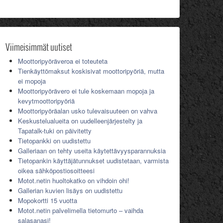
Viimeisimmät uutiset
Moottoripyöräveroa ei toteuteta
Tienkäyttömaksut koskisivat moottoripyöriä, mutta
ei mopoja
Moottoripyörävero ei tule koskemaan mopoja ja
kevytmoottoripyöriä
Moottoripyöräalan usko tulevaisuuteen on vahva
Keskustelualueita on uudelleenjärjestelty ja
Tapatalk-tuki on päivitetty
Tietopankki on uudistettu
Galleriaan on tehty useita käytettävyysparannuksia
Tietopankin käyttäjätunnukset uudistetaan, varmista
oikea sähköpostiosoitteesi
Motot.netin huoltokatko on vihdoin ohi!
Gallerian kuvien lisäys on uudistettu
Mopokortti 15 vuotta
Motot.netin palvelimella tietomurto – vaihda
salasanasi!