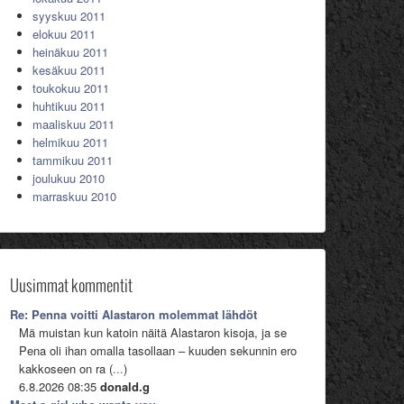
syyskuu 2011
elokuu 2011
heinäkuu 2011
kesäkuu 2011
toukokuu 2011
huhtikuu 2011
maaliskuu 2011
helmikuu 2011
tammikuu 2011
joulukuu 2010
marraskuu 2010
Uusimmat kommentit
Re: Penna voitti Alastaron molemmat lähdöt
Mä muistan kun katoin näitä Alastaron kisoja, ja se
Pena oli ihan omalla tasollaan – kuuden sekunnin ero
kakkoseen on ra (
...
)
6.8.2026 08:35
donald.g