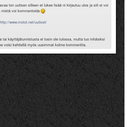
aa ton uutisen silleen et lukee lisää ni kirjautuu ulos ja siit ei voi
en mistä voi kommentoida
http://www.motot.net/uutiset/
 tai käyttäjätunnistusta ei tosin ole tulossa, mutta tuo infoboksi
uonne voisi kehitellä myös uusimmat kolme kommenttia.