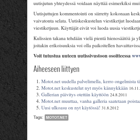
uutisjutun yhteydessä voidaan näyttää esimerkiksi muit
Uutisjuttujen kommentointi on siirretty kokonaan kesk
vaivatonta selata. Uutiskeskustelun viestiketjut luodaa
viestiketjuun. Käyttäjät eivät voi luoda uusia viestiketj
Kulissien takana tehdään vielä pientä hienosäätöä ja yl
joitakin erikoisuuksia voi olla paikoitellen havaittaviss
Voit tutustua uuteen uutissivustoon osoitteessa
www
Aiheeseen liittyen
Motot.net uudella palvelimella, kerro ongelmista tä
Motot.net keskustelut nyt myös kännykkään
16.11
Gallerian päivitys otettiin käyttöön
24.8.2011
Motot.net muuttaa, vanha galleria saatetaan poista
Uusi ulkoasu on nyt käytössä!
31.8.2012
Tags:
MOTOT.NET