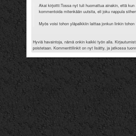
Akai kirjoitti:
Tossa nyt tuli huomattua ainakin, että kun av
kommentoida mitenkään uutsita, eli joku nappula siih
Myös voisi tohon yläpalkkiin laittaa jonkun linkin tohon
Hyviä havaintoja, nämä onkin kaikki työn alla. Kirjautumista
poistetaan. Kommenttilinkit on nyt lisätty, ja jatkossa t