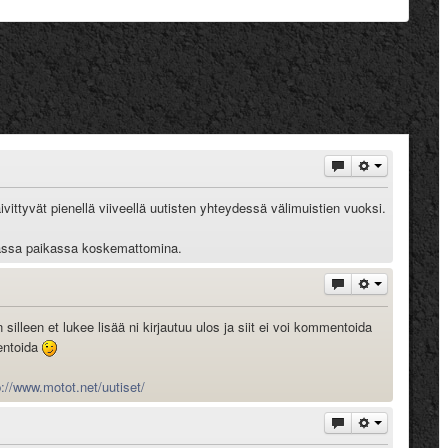
ittyvät pienellä viiveellä uutisten yhteydessä välimuistien vuoksi.
amassa paikassa koskemattomina.
silleen et lukee lisää ni kirjautuu ulos ja siit ei voi kommentoida
mentoida
p://www.motot.net/uutiset/