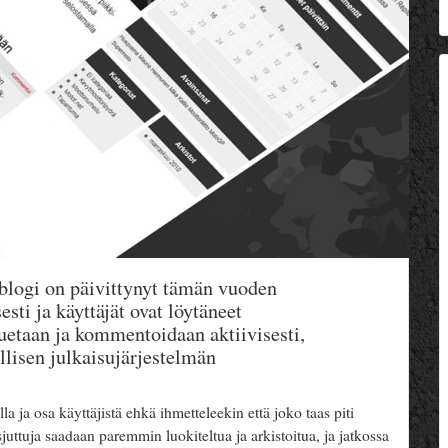
 blogi on päivittynyt tämän vuoden
ti ja käyttäjät ovat löytäneet
luetaan ja kommentoidaan aktiivisesti,
ollisen julkaisujärjestelmän
a ja osa käyttäjistä ehkä ihmetteleekin että joko taas piti
uttuja saadaan paremmin luokiteltua ja arkistoitua, ja jatkossa