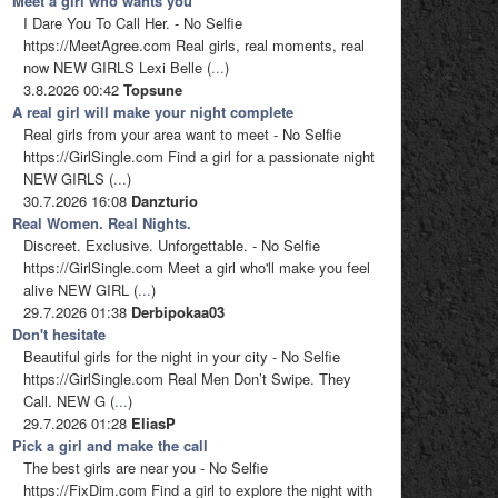
Meet a girl who wants you
I Dare You To Call Her. - No Selfie
https://MeetAgree.com Real girls, real moments, real
now NEW GIRLS Lexi Belle (
...
)
3.8.2026 00:42
Topsune
A real girl will make your night complete
Real girls from your area want to meet - No Selfie
https://GirlSingle.com Find a girl for a passionate night
NEW GIRLS (
...
)
30.7.2026 16:08
Danzturio
Real Women. Real Nights.
Discreet. Exclusive. Unforgettable. - No Selfie
https://GirlSingle.com Meet a girl who'll make you feel
alive NEW GIRL (
...
)
29.7.2026 01:38
Derbipokaa03
Don't hesitate
Beautiful girls for the night in your city - No Selfie
https://GirlSingle.com Real Men Don’t Swipe. They
Call. NEW G (
...
)
29.7.2026 01:28
EliasP
Pick a girl and make the call
The best girls are near you - No Selfie
https://FixDim.com Find a girl to explore the night with