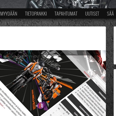
MYYDÄÄN
TIETOPANKKI
TAPAHTUMAT
UUTISET
SÄÄ