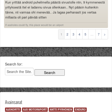
Kun yrittää android puhelimella päästä sivustolle niin, 9 kymmenestä
yrityksestä itel ei ladannu sivua ollenkaan.. Nyt pääsin kuitenkin
tänne, nii varmaa ohi menevää.. Ja lagaa perhanasti jos vertaa
millasta oli pari päivää sitten
If assholes could fly, this place would be an airport
1
2
3
4
5
...
7
>
Search for:
Avainsanat
AJOKORTTI
AJO MOTORSPORT
ANTTI PYRHÖNEN
ENDURO