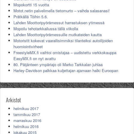
Mopokortti 15 vuotta
Motot.netin palvelimella tietomurto – vaihda salasanasi!
Prätkällä Töihin 5.6.
Lahden Moottoripyörämessut harrastuksen ytimessä
Mopoilu tehotarkkailussa tällä viikolla
Lahden Moottoripyörämessuille mutkateiden kautta
Motoristit kokevat vaarallisimmiksi tilanteiksi autoilijoiden
huomiointivirheet
FreestyleMX.fi vaihtoi omistajaa – uudistettu verkkokauppa
EasyMX.fi on nyt avattu
80. Päijänteen ympäriajo oli Marko Tarkkalan juhlaa
Harley-Davidson palkkaa kuljettajan ajamaan halki Euroopan
Arkistot
helmikuu 2017
tammikuu 2017
marraskuu 2016
helmikuu 2016
lokakuu 2015