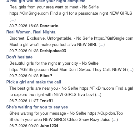
A real girl will make your night complete
Real girls from your area want to meet - No Selfie
https://GirlSingle.com Find a girl for a passionate night NEW GIRLS
(
...
)
30.7.2026 16:08
Danzturio
Real Women. Real Nights.
Discreet. Exclusive. Unforgettable. - No Selfie https://GirlSingle.com
Meet a girl who'll make you feel alive NEW GIRL (
...
)
29.7.2026 01:38
Derbipokaa03
Don't hesitate
Beautiful girls for the night in your city - No Selfie
https://GirlSingle.com Real Men Don’t Swipe. They Call. NEW G (
...
)
29.7.2026 01:28
EliasP
Pick a girl and make the call
The best girls are near you - No Selfie https://FixDim.com Find a girl
to explore the night with NEW GIRLS Eva Lovi (
...
)
26.7.2026 11:27
Tenz91
She's waiting for you to say yes
She's waiting for your message - No Selfie https://Cupidon.Top
She's in your area NEW GIRLS Сhloe Show Rozy Juise (
...
)
26.7.2026 09:20
Juho1234