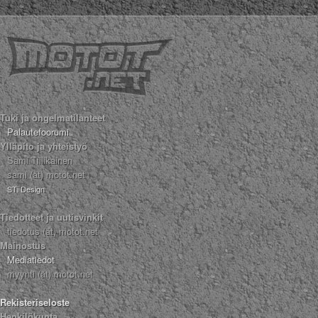
Tuki ja ongelmatilanteet
Palautefoorumi
Ylläpito ja yhteistyö
Sami Tiilikainen
sami (ät) motot.net
STi Design
Tiedotteet ja uutisvinkit
tiedotus (ät) motot.net
Mainostus
Mediatiedot
myynti (ät) motot.net
Rekisteriseloste
Henkilökunta