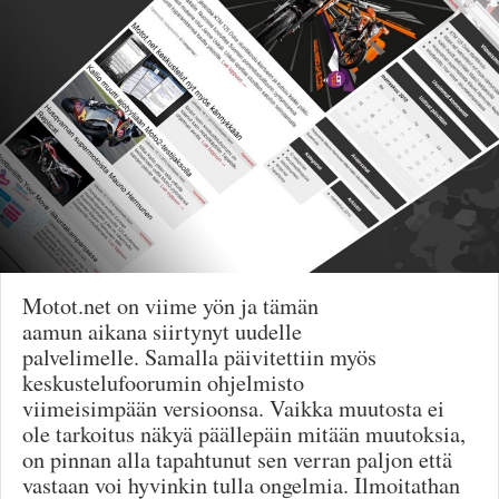
Säännöt ja ohjeet
Uudet ajoneuvot
Uudet kuvat
Uudet videot
Uudet kommentit
MYYDÄÄN
Haku
Ohjeet
Ajoneuvot
Osat
TIETOPANKKI
Motot.net on viime yön ja tämän
TAPAHTUMAT
aamun aikana siirtynyt uudelle
MP15 kuvia
palvelimelle. Samalla päivitettiin myös
MP14 kuvia
keskustelufoorumin ohjelmisto
MP13 kuvia
viimeisimpään versioonsa. Vaikka muutosta ei
ACS 2015 kuvia
ole tarkoitus näkyä päällepäin mitään muutoksia,
Lisää uusi tapahtuma
on pinnan alla tapahtunut sen verran paljon että
UUTISET
vastaan voi hyvinkin tulla ongelmia. Ilmoitathan
SÄÄ