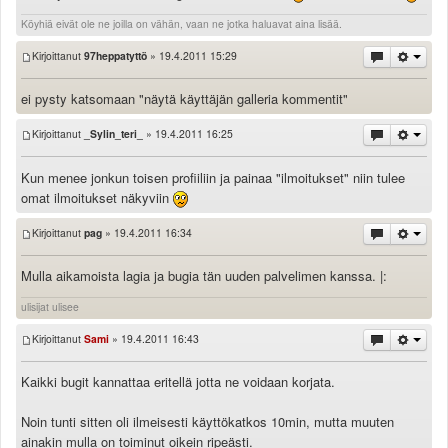
Köyhiä eivät ole ne joilla on vähän, vaan ne jotka haluavat aina lisää.
Kirjoittanut
97heppatyttö
» 19.4.2011 15:29
ei pysty katsomaan "näytä käyttäjän galleria kommentit"
Kirjoittanut
_Sylin_teri_
» 19.4.2011 16:25
Kun menee jonkun toisen profiiliin ja painaa "ilmoitukset" niin tulee
omat ilmoitukset näkyviin
Kirjoittanut
pag
» 19.4.2011 16:34
Mulla aikamoista lagia ja bugia tän uuden palvelimen kanssa. |:
ulisijat ulisee
Kirjoittanut
Sami
» 19.4.2011 16:43
Kaikki bugit kannattaa eritellä jotta ne voidaan korjata.
Noin tunti sitten oli ilmeisesti käyttökatkos 10min, mutta muuten
ainakin mulla on toiminut oikein ripeästi.