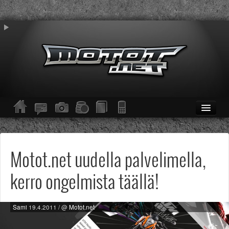
ETUSIVU
Moottoripyörät
Kevytmoottoripyörät
Motot.net uudella palvelimella,
Mopot
Enduro/MX
kerro ongelmista täällä!
KESKUSTELU
Haku
Säännöt ja ohjeet
Sami
19.4.2011
/ @
Motot.net
KUVAT/VIDEOT
Haku