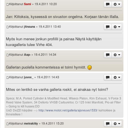
Kirjoittanut
Sami
» 19.4.2011 10:20
Jan: Kiitoksia, kyseessä on sivuston ongelma. Korjaan tämän illalla.
Kirjoittanut
j4nouns
» 19.4.2011 13:40
Myös kun menee jonkun profiilii ja painaa Näytä käyttäjän
kuvagalleria tulee Virhe 404.
Kirjoittanut
Aap-
» 19.4.2011 14:34
Gallerian puolella kommenteissa ei toimi hymiöt.
Kirjoittanut
juvee_
» 19.4.2011 14:43
Mites on lentikö se vanha galleria roskii, ei ainakaa nyt toimi?
Specs: M.A. Ported Cylinder & Modified Head, Wiseco Piston, Ktm Exhaust, V-Force 3
Reed Valve System, 34 Dellorto VHSB Carburettor, Cr 125 Inlet Manifold, Pro-air Filter
= Going to kill husses:DD
UsD DeZZi härpäke --->
http://www.motot.net/galleria/ajoneuvo1533/
kahtokkee ja
ihmetelkee !
Kirjoittanut
metrakitty
» 19.4.2011 15:20