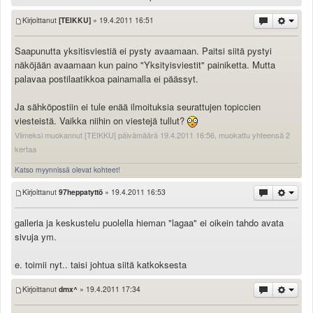
Kirjoittanut
[TEIKKU]
» 19.4.2011 16:51
Saapunutta yksitisviestiä ei pysty avaamaan. Paitsi siitä pystyi
näköjään avaamaan kun paino "Yksityisviestit" painiketta. Mutta
palavaa postilaatikkoa painamalla ei päässyt.
Ja sähköpostiin ei tule enää ilmoituksia seurattujen topiccien
viesteistä. Vaikka niihin on viestejä tullut?
Viimeksi muokannut [TEIKKU] päivämäärä 19.4.2011 16:56, muokattu yhteensä 2
kertaa
Katso myynnissä olevat kohteet!
Kirjoittanut
97heppatyttö
» 19.4.2011 16:53
galleria ja keskustelu puolella hieman "lagaa" ei oikein tahdo avata
sivuja ym.
e. toimii nyt.. taisi johtua siitä katkoksesta
Kirjoittanut
dmx^
» 19.4.2011 17:34