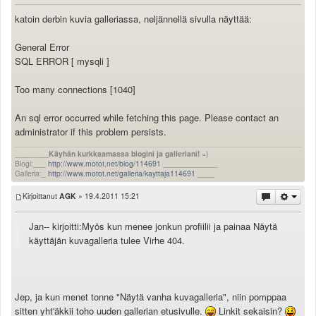
katoin derbin kuvia galleriassa, neljännellä sivulla näyttää:
General Error
SQL ERROR [ mysqli ]
Too many connections [1040]
An sql error occurred while fetching this page. Please contact an
administrator if this problem persists.
________
Käyhän kurkkaamassa blogini ja galleriani!
=)
Blogi:___
http://www.motot.net/blog/114691
_____________
Galleria:_
http://www.motot.net/galleria/kayttaja114691
____
Kirjoittanut
AGK
» 19.4.2011 15:21
Jan-- kirjoitti:
Myös kun menee jonkun profiilii ja painaa Näytä
käyttäjän kuvagalleria tulee Virhe 404.
Jep, ja kun menet tonne "Näytä vanha kuvagalleria", niin pomppaa
sitten yht'äkkii toho uuden gallerian etusivulle.
Linkit sekaisin?