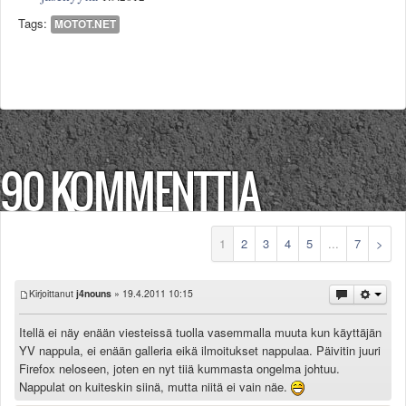
Tags:
MOTOT.NET
90 KOMMENTTIA
1
2
3
4
5
...
7
>
Kirjoittanut
j4nouns
» 19.4.2011 10:15
Itellä ei näy enään viesteissä tuolla vasemmalla muuta kun käyttäjän
YV nappula, ei enään galleria eikä ilmoitukset nappulaa. Päivitin juuri
Firefox neloseen, joten en nyt tiiä kummasta ongelma johtuu.
Nappulat on kuiteskin siinä, mutta niitä ei vain näe.