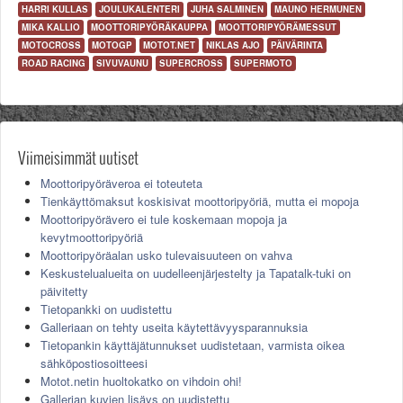
HARRI KULLAS
JOULUKALENTERI
JUHA SALMINEN
MAUNO HERMUNEN
MIKA KALLIO
MOOTTORIPYÖRÄKAUPPA
MOOTTORIPYÖRÄMESSUT
MOTOCROSS
MOTOGP
MOTOT.NET
NIKLAS AJO
PÄIVÄRINTA
ROAD RACING
SIVUVAUNU
SUPERCROSS
SUPERMOTO
Viimeisimmät uutiset
Moottoripyöräveroa ei toteuteta
Tienkäyttömaksut koskisivat moottoripyöriä, mutta ei mopoja
Moottoripyörävero ei tule koskemaan mopoja ja
kevytmoottoripyöriä
Moottoripyöräalan usko tulevaisuuteen on vahva
Keskustelualueita on uudelleenjärjestelty ja Tapatalk-tuki on
päivitetty
Tietopankki on uudistettu
Galleriaan on tehty useita käytettävyysparannuksia
Tietopankin käyttäjätunnukset uudistetaan, varmista oikea
sähköpostiosoitteesi
Motot.netin huoltokatko on vihdoin ohi!
Gallerian kuvien lisäys on uudistettu