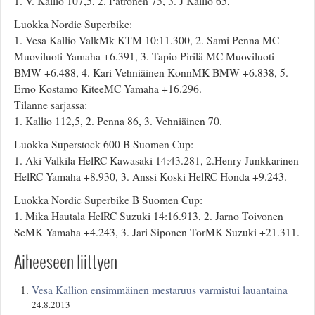
1. V. Kallio 107,5, 2. Patronen 75, 3. J Kallio 65,
Luokka Nordic Superbike:
1. Vesa Kallio ValkMk KTM 10:11.300, 2. Sami Penna MC
Muoviluoti Yamaha +6.391, 3. Tapio Pirilä MC Muoviluoti
BMW +6.488, 4. Kari Vehniäinen KonnMK BMW +6.838, 5.
Erno Kostamo KiteeMC Yamaha +16.296.
Tilanne sarjassa:
1. Kallio 112,5, 2. Penna 86, 3. Vehniäinen 70.
Luokka Superstock 600 B Suomen Cup:
1. Aki Valkila HelRC Kawasaki 14:43.281, 2.Henry Junkkarinen
HelRC Yamaha +8.930, 3. Anssi Koski HelRC Honda +9.243.
Luokka Nordic Superbike B Suomen Cup:
1. Mika Hautala HelRC Suzuki 14:16.913, 2. Jarno Toivonen
SeMK Yamaha +4.243, 3. Jari Siponen TorMK Suzuki +21.311.
Aiheeseen liittyen
Vesa Kallion ensimmäinen mestaruus varmistui lauantaina
24.8.2013