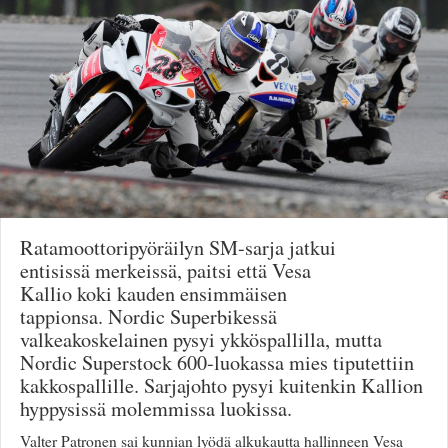
Säännöt ja ohjeet
Uudet ajoneuvot
Uudet kuvat
Uudet videot
Uudet kommentit
MYYDÄÄN
Haku
Ohjeet
Ajoneuvot
Osat
Ratamoottoripyöräilyn SM-sarja jatkui
TIETOPANKKI
entisissä merkeissä, paitsi että Vesa
TAPAHTUMAT
Kallio koki kauden ensimmäisen
MP15 kuvia
tappionsa. Nordic Superbikessä
MP14 kuvia
valkeakoskelainen pysyi ykköspallilla, mutta
MP13 kuvia
Nordic Superstock 600-luokassa mies tiputettiin
ACS 2015 kuvia
kakkospallille. Sarjajohto pysyi kuitenkin Kallion
Lisää uusi tapahtuma
hyppysissä molemmissa luokissa.
UUTISET
SÄÄ
Valter Patronen sai kunnian lyödä alkukautta hallinneen Vesa