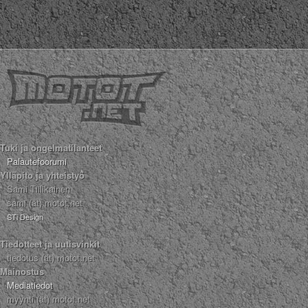
Tuki ja ongelmatilanteet
Palautefoorumi
Ylläpito ja yhteistyö
Sami Tiilikainen
sami (ät) motot.net
STi Design
Tiedotteet ja uutisvinkit
tiedotus (ät) motot.net
Mainostus
Mediatiedot
myynti (ät) motot.net