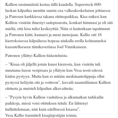
Valitse paikkakunta
Kallion ensimmäistä kertaa tällä kaudella. Superstock 600-
Helsingin sää
luokan kilpailua mentiin suurin osa valkeakoskelaisen johtaessa
Tampereen sää
ja Patrosen kurkkiessa takana ohituspaikkaa. Kisa ratkesi kun
Turun sää
Kallion visiiriin ilmestyi sadepisaroita, konkari himmasi ja oli sitä
Oulun sää
mieltä, että kisa tulisi keskeyttää. Näin ei kuitenkaan tapahtunut
ja Patronen kiitti, kumarsi ja meni menojaan. Kallio otti 16
Kuopion sää
kierroksisessa kilpailussa hopeaa niukalla erolla kolmanneksi
Rovaniemen sää
kaasutelleeseen tiimikaveriinsa Joel Vinnikaiseen.
MUUT
VIP-jäsenyys
Patronen yllättyi Kallion hidasteluista.
Paidat ja vaatteet
– ”Kisaa oli jäljellä jotain kuusi kierrosta, kun visiiriin tuli
Suunnittele oma paita
muutama hassu vesipisara ja yllätyin kun Vesa nosti edessä
Mainostus
käden pystyyn. Mutta kun ei mitään merkinantolippuja ollut
Palaute
pystyssä heläytin ohi ja voittoon”, kuvaili naantalilainen Kallion
Kevytversio
ohitusta ja muisteli kilpailun alkuvaiheita.
– ”Pysyin hyvin Kallion vauhdissa ja alkumatkan tarkkailin
paikkoja, missä voisi ohituksen tehdä. En lähtenyt
hulluttelemaan, niin kuin edellisessä kisassa”.
Vesa Kallio harmitteli kisajärjestäjän toimia.