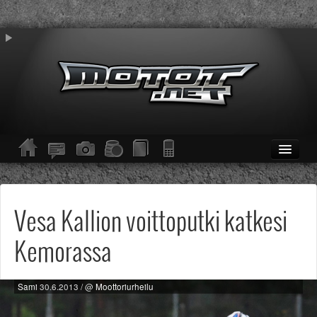
ETUSIVU
Moottoripyörät
Kevytmoottoripyörät
Vesa Kallion voittoputki katkesi
Mopot
Enduro/MX
Kemorassa
KESKUSTELU
Haku
Säännöt ja ohjeet
Sami
30.6.2013
/ @
Moottoriurheilu
KUVAT/VIDEOT
Haku