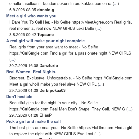
omalla tasollaan – kuuden sekunnin ero kakkoseen on ra (
...
)
6.8.2026 08:35
donald.g
Meet a girl who wants you
I Dare You To Call Her. - No Selfie https://MeetAgree.com Real girls,
real moments, real now NEW GIRLS Lexi Belle (
...
)
3.8.2026 00:42
Topsune
A real girl will make your night complete
Real girls from your area want to meet - No Selfie
https://GirlSingle.com Find a girl for a passionate night NEW GIRLS
(
...
)
30.7.2026 16:08
Danzturio
Real Women. Real Nights.
Discreet. Exclusive. Unforgettable. - No Selfie https://GirlSingle.com
Meet a girl who'll make you feel alive NEW GIRL (
...
)
29.7.2026 01:38
Derbipokaa03
Don't hesitate
Beautiful girls for the night in your city - No Selfie
https://GirlSingle.com Real Men Don’t Swipe. They Call. NEW G (
...
)
29.7.2026 01:28
EliasP
Pick a girl and make the call
The best girls are near you - No Selfie https://FixDim.com Find a girl
to explore the night with NEW GIRLS Eva Lovi (
...
)