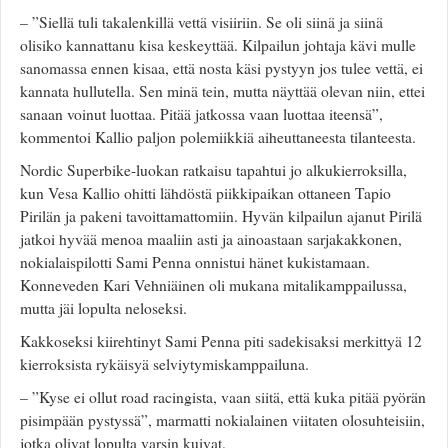
– ”Siellä tuli takalenkillä vettä visiiriin. Se oli siinä ja siinä
olisiko kannattanu kisa keskeyttää. Kilpailun johtaja kävi mulle
sanomassa ennen kisaa, että nosta käsi pystyyn jos tulee vettä, ei
kannata hullutella. Sen minä tein, mutta näyttää olevan niin, ettei
sanaan voinut luottaa. Pitää jatkossa vaan luottaa iteensä”,
kommentoi Kallio paljon polemiikkiä aiheuttaneesta tilanteesta.
Nordic Superbike-luokan ratkaisu tapahtui jo alkukierroksilla,
kun Vesa Kallio ohitti lähdöstä piikkipaikan ottaneen Tapio
Pirilän ja pakeni tavoittamattomiin. Hyvän kilpailun ajanut Pirilä
jatkoi hyvää menoa maaliin asti ja ainoastaan sarjakakkonen,
nokialaispilotti Sami Penna onnistui hänet kukistamaan.
Konneveden Kari Vehniäinen oli mukana mitalikamppailussa,
mutta jäi lopulta neloseksi.
Kakkoseksi kiirehtinyt Sami Penna piti sadekisaksi merkittyä 12
kierroksista rykäisyä selviytymiskamppailuna.
– ”Kyse ei ollut road racingista, vaan siitä, että kuka pitää pyörän
pisimpään pystyssä”, marmatti nokialainen viitaten olosuhteisiin,
jotka olivat lopulta varsin kuivat.