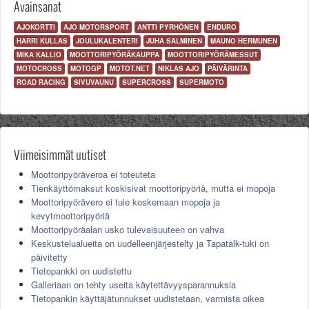
Avainsanat
AJOKORTTI
AJO MOTORSPORT
ANTTI PYRHÖNEN
ENDURO
HARRI KULLAS
JOULUKALENTERI
JUHA SALMINEN
MAUNO HERMUNEN
MIKA KALLIO
MOOTTORIPYÖRÄKAUPPA
MOOTTORIPYÖRÄMESSUT
MOTOCROSS
MOTOGP
MOTOT.NET
NIKLAS AJO
PÄIVÄRINTA
ROAD RACING
SIVUVAUNU
SUPERCROSS
SUPERMOTO
Viimeisimmät uutiset
Moottoripyöräveroa ei toteuteta
Tienkäyttömaksut koskisivat moottoripyöriä, mutta ei mopoja
Moottoripyörävero ei tule koskemaan mopoja ja
kevytmoottoripyöriä
Moottoripyöräalan usko tulevaisuuteen on vahva
Keskustelualueita on uudelleenjärjestelty ja Tapatalk-tuki on
päivitetty
Tietopankki on uudistettu
Galleriaan on tehty useita käytettävyysparannuksia
Tietopankin käyttäjätunnukset uudistetaan, varmista oikea