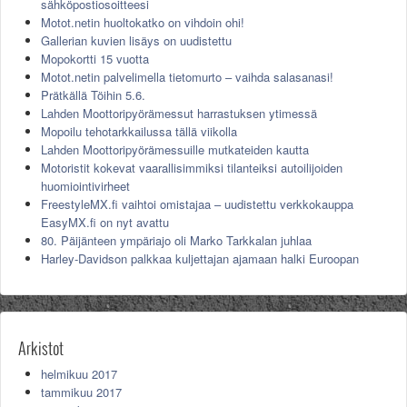
sähköpostiosoitteesi
Motot.netin huoltokatko on vihdoin ohi!
Gallerian kuvien lisäys on uudistettu
Mopokortti 15 vuotta
Motot.netin palvelimella tietomurto – vaihda salasanasi!
Prätkällä Töihin 5.6.
Lahden Moottoripyörämessut harrastuksen ytimessä
Mopoilu tehotarkkailussa tällä viikolla
Lahden Moottoripyörämessuille mutkateiden kautta
Motoristit kokevat vaarallisimmiksi tilanteiksi autoilijoiden
huomiointivirheet
FreestyleMX.fi vaihtoi omistajaa – uudistettu verkkokauppa
EasyMX.fi on nyt avattu
80. Päijänteen ympäriajo oli Marko Tarkkalan juhlaa
Harley-Davidson palkkaa kuljettajan ajamaan halki Euroopan
Arkistot
helmikuu 2017
tammikuu 2017