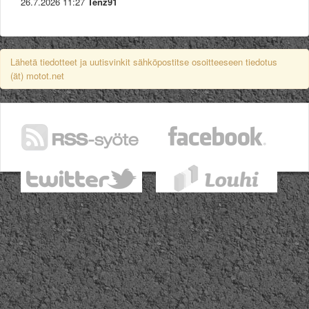
26.7.2026 11:27
Tenz91
Lähetä tiedotteet ja uutisvinkit sähköpostitse osoitteeseen tiedotus
(ät) motot.net