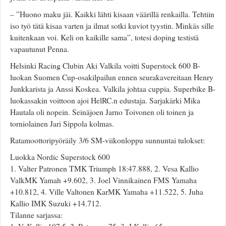
– ”Huono maku jäi. Kaikki lähti kisaan väärillä renkailla. Tehtiin
iso työ tätä kisaa varten ja ilmat sotki kuviot tyystin. Minkäs sille
kuitenkaan voi. Keli on kaikille sama”, totesi doping testistä
vapautunut Penna.
Helsinki Racing Clubin Aki Valkila voitti Superstock 600 B-
luokan Suomen Cup-osakilpailun ennen seurakavereitaan Henry
Junkkarista ja Anssi Koskea. Valkila johtaa cuppia. Superbike B-
luokassakin voittoon ajoi HelRC.n edustaja. Sarjakärki Mika
Hautala oli nopein. Seinäjoen Jarno Toivonen oli toinen ja
torniolainen Jari Sippola kolmas.
Ratamoottoripyöräily 3/6 SM-viikonloppu sunnuntai tulokset:
Luokka Nordic Superstock 600
1. Valter Patronen TMK Triumph 18:47.888, 2. Vesa Kallio
ValkMK Yamah +9.602, 3. Joel Vinnikainen FMS Yamaha
+10.812, 4. Ville Valtonen KarMK Yamaha +11.522, 5. Juha
Kallio IMK Suzuki +14.712.
Tilanne sarjassa: