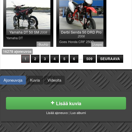
Yamaha DT 50 SM
Derbi Senda 50 DRD Pro
2008
2006
Yamaha DT
Goes Honda CRF 250R
-Buuhiz-
[Juspa]
16278 ajoneuvoa
...
1
2
3
4
5
6
509
SEURAAVA
Ajoneuvoja
Kuvia
Videoita
Lisää kuvia
Lisää ajoneuvo
|
Luo albumi