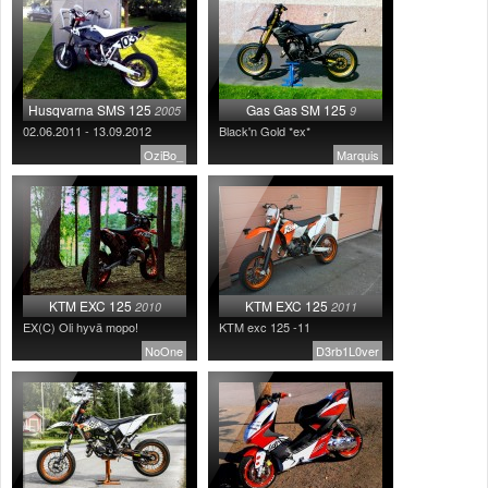
Husqvarna SMS 125
Gas Gas SM 125
2005
9
02.06.2011 - 13.09.2012
Black'n Gold *ex*
OziBo_
Marquis
KTM EXC 125
KTM EXC 125
2010
2011
EX(C) Oli hyvä mopo!
KTM exc 125 -11
NoOne
D3rb1L0ver