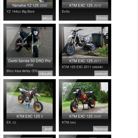
Yamaha YZ 125
KTM EXC 125
2000
2010
YZ 144cc Big Bore
ExXx
wilzun
EGo0s
Derbi Senda 50 DRD Pro
KTM EXC 125
2011
2006
KTM 125 EXC 2011 reisinki
80cc kisa derby (EX)
miksuhh
eeetuuh
KTM EXC 125
KTM EXC 125
9
2005
EX :(((
KTM (ex)
_Ard3
Renemoi