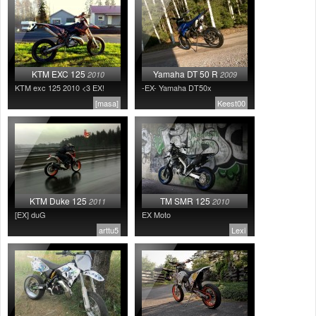
KTM EXC 125
Yamaha DT 50 R
2010
2009
KTM exc 125 2010 <3 EX!
-EX- Yamaha DT50x
[masa]
Keest00
KTM Duke 125
TM SMR 125
2011
2010
[EX] duG
EX Moto
arttu5
Lexi