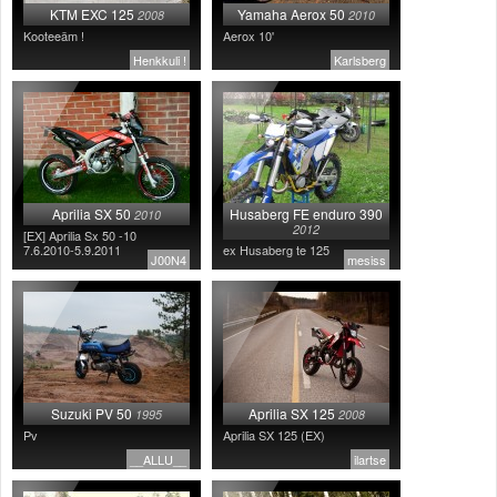
KTM EXC 125
Yamaha Aerox 50
2008
2010
Kooteeäm !
Aerox 10'
Henkkuli !
Karlsberg
Aprilia SX 50
Husaberg FE enduro 390
2010
2012
[EX] Aprilia Sx 50 -10
7.6.2010-5.9.2011
ex Husaberg te 125
J00N4
mesiss
Suzuki PV 50
Aprilia SX 125
1995
2008
Pv
Aprilia SX 125 (EX)
__ALLU__
ilartse