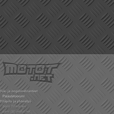
Tuki ja ongelmatilanteet
Palautefoorumi
Ylläpito ja yhteistyö
Sami Tiilikainen
sami (ät) motot.net