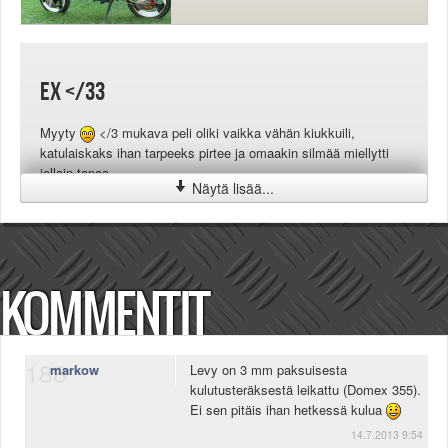
Ex </33
Myyty
</3 mukava peli oliki vaikka vähän kiukkuili,
katulaiskaks ihan tarpeeks pirtee ja omaakin silmää miellytti
jollain tapaa
Näytä lisää...
KOMMENTIT
188
markow
Levy on 3 mm paksuisesta
kulutusteräksestä leikattu (Domex 355).
Ei sen pitäis ihan hetkessä kulua
14.7.2013 9:54