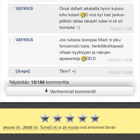
176
VAYKKiS
Omat dollarit aikalailla hyvin kulunu
toho kotarii
D mut kyl tost jonkun
pötkön rahaa takaski tulee ni sil sit
isompaa ::)
16.8.2011 0:58
175
VAYKKiS
Jos tulossa isompaa fillarii ni joku
himosmoto tulos, henkilökohtasesti
vihaan kyykkyjen ja nakujen
ajoasentoja
DD:D
15.8.2011 15:28
174
[Juspa]
Tänx!! =)
13.8.2011 23:56
Näytetään
15/188
kommenttia
Vanhemmat kommentit
aksuks (5)
,
JMatti (5)
,
TumeD (4)
ja
26 muuta
ovat arvioineet tämän