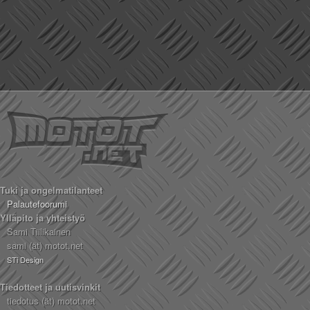
Tuki ja ongelmatilanteet
Palautefoorumi
Ylläpito ja yhteistyö
Sami Tiilikainen
sami (ät) motot.net
STi Design
Tiedotteet ja uutisvinkit
tiedotus (ät) motot.net