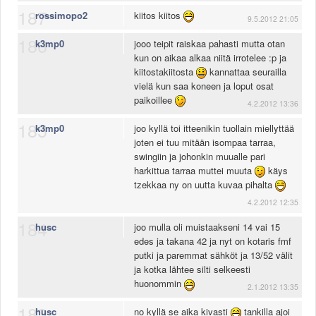
187
rossimopo2
kiitos kiitos
9.5.2012 21:05
186
k3mp0
jooo teipit raiskaa pahasti mutta otan
kun on aikaa alkaa niitä irrotelee :p ja
kiitostakiitosta
kannattaa seurailla
vielä kun saa koneen ja loput osat
paikoillee
4.2.2012 13:36
185
k3mp0
joo kyllä toi itteenikin tuollain miellyttää
joten ei tuu mitään isompaa tarraa,
swingiin ja johonkin muualle pari
harkittua tarraa muttei muuta
käys
tzekkaa ny on uutta kuvaa pihalta
4.2.2012 12:35
184
husc
joo mulla oli muistaakseni 14 vai 15
edes ja takana 42 ja nyt on kotaris fmf
putki ja paremmat sähköt ja 13/52 välit
ja kotka lähtee silti selkeesti
huonommin
2.1.2012 13:35
183
husc
no kyllä se aika kivasti
tankilla ajoi