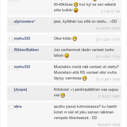
50-60kilsaa
mut kyl se sen edestä
sitte kulkiki
2.1.2012 1:46
182
alpinestars^
jees, kyllähän tuo sillä on otettu.. =DD
24.12.2011 23:32
181
mehu333
Okei kiitän
27.11.2011 17:57
180
RikkenBakken
Joo vanhemmat räsän vanteet tuoho
laitoin
27.11.2011 17:31
179
mehu333
Muistakko mistä nää vanteet oli otettu?
Muistelisin että RS vanteet olisi mutta
täytyy varmistaa
27.11.2011 15:42
178
[Juspa]
Kiitoksia! =) penkinpäällinen vaa uupuu
viel
31.8.2011 18:57
177
akra
asutko jossai kuhmoisessa? ku haettii
kotari ni siel oli joku saman näkönen
vempele liikenteessä : DD
29.8.2011 19:02