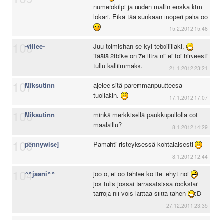
POLININ hyber kisanen kytkinpaketti!
numerokilpi ja uuden mallin enska ktm
lokari. Eikä tää sunkaan moperi paha oo
15.2.2012 15:46
108
-villee-
Juu toimishan se kyl teboilillaki.
Täälä 2tbike on 7e litra nii ei toi hirveesti
tullu kalliimmaks.
21.1.2012 23:21
107
Miksutinn
ajelee sitä paremmanpuutteesa
tuollakin.
17.1.2012 17:07
106
Miksutinn
minkä merkkisellä paukkupullolla oot
maalaillu?
8.1.2012 14:29
105
pennywise]
Pamahti risteyksessä kohtalaisesti
8.1.2012 12:44
104
^^jaani^^
joo o, ei oo tähtee ko ite tehyt noi
jos tulis jossai tarrasatsissa rockstar
tarroja nii vois laittaa siittä tähen
:D
27.12.2011 23:35