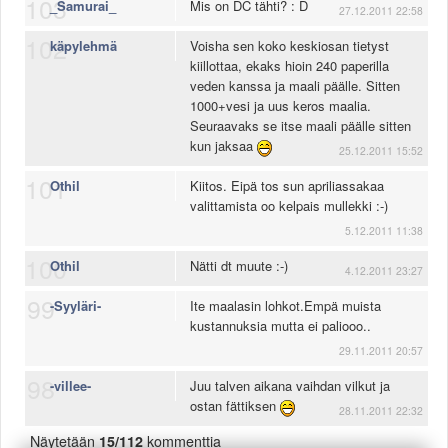
103
_Samurai_
Mis on DC tähti? : D
27.12.2011 22:58
102
käpylehmä
Voisha sen koko keskiosan tietyst
kiillottaa, ekaks hioin 240 paperilla
veden kanssa ja maali päälle. Sitten
1000+vesi ja uus keros maalia.
Seuraavaks se itse maali päälle sitten
kun jaksaa
25.12.2011 15:52
101
Othil
Kiitos. Eipä tos sun apriliassakaa
valittamista oo kelpais mullekki :-)
5.12.2011 11:38
100
Othil
Nätti dt muute :-)
4.12.2011 23:27
99
-Syyläri-
Ite maalasin lohkot.Empä muista
kustannuksia mutta ei paliooo..
29.11.2011 20:57
98
-villee-
Juu talven aikana vaihdan vilkut ja
ostan fättiksen
28.11.2011 22:32
Näytetään
15/112
kommenttia