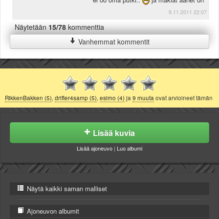
9.11.2011 22:07
Näytetään
15/78
kommenttia
Vanhemmat kommentit
RikkenBakken (5)
,
drifter4samp (5)
,
esimo (4)
ja
9 muuta
ovat arvioineet tämän
Lisää kuvia
Lisää ajoneuvo
|
Luo albumi
Näytä kaikki saman malliset
Ajoneuvon albumit