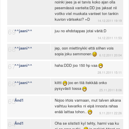
noinki jees ja ei tarvis koko ajan olla
pesemässä vanteita:DD jos jaksat nii
voitko viel muokata vanteet ton tankin
kuvion väriseksi? =D
14.12.2011 19:19
69
^^jaani^^
juu no ehdotappas jotai väriä:D
14.12.2011 11:53
68
^^jaani^^
jep, oon miettinykki että siihen vois
sopia joku semmonen
6.12.2011 20:04
67
^^jaani^^
haha:DDD joo 150 hp vaa
28.11.2011 15:11
66
^^jaani^^
kiitti
joo en tiiä itekkää onko
pysyvästi tossa
25.11.2011 8:06
65
Änd1
Nojoo irtois varmaan, mut talven aikana
vaihtuu kevariks ni eipä innosta rahaa
enää laittaa tohon..
9.11.2011 22:26
64
Änd1
Oha se siististi kyl tehty, harmi vaa ku
ei oo oma putki..
ja makiat äänet on