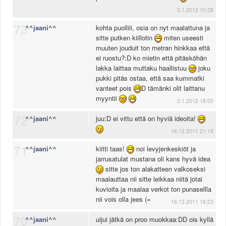
3.1.2012 10:28
73
^^jaani^^
kohta puolliii, osia on nyt maalattuna ja
sitte putken kiillotin
miten useesti
muuten jouduit ton metran hinkkaa että
ei ruostu?:D ko mietin että pitäsköhän
lakka laittaa muttaku haallistuu
joku
pukki pitäs ostaa, että saa kummatki
vanteet pois
D tämänki olit laittanu
myyntii
2.1.2012 18:00
72
^^jaani^^
juu:D ei vittu että on hyviä ideoita!
16.12.2011 21:19
71
^^jaani^^
kiitti taas!
noi levyjenkeskiöt ja
jarrusatulat mustana oli kans hyvä idea
sitte jos ton alakatteen valkoseksi
maalauttaa nii sitte leikkaa niitä jotai
kuvioita ja maalaa verkot ton punasellla
nii vois olla jees (=
16.12.2011 18:23
70
^^jaani^^
uijui jätkä on proo muokkaa:DD ois kyllä