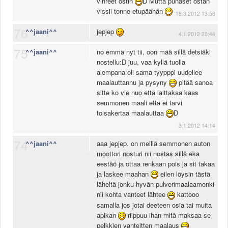
vihreet ostin
D Mutta punaset ostan
vissii tonne etupäähän
18.3.2012 13:56
76
^^jaani^^
jepjep
4.1.2012 20:44
75
^^jaani^^
no emmä nyt tii, oon mää sillä detsiäki
nostellu:D juu, vaa kyllä tuolla
alempana oli sama tyypppi uudellee
maalauttannu ja pysyny
pitää sanoa
sitte ko vie nuo että laittakaa kaas
semmonen maali että ei tarvi
toisakertaa maalauttaa
D
3.1.2012 14:14
74
^^jaani^^
aaa jepjep. on meillä semmonen auton
moottori nosturi nii nostas sillä eka
eestäö ja ottaa renkaan pois ja sit takaa
ja laskee maahan
eilen löysin tästä
läheltä jonku hyvän pulverimaalaamonki
nii kohta vanteet lähtee
kattooo
samalla jos jotai deeteen osia tai muita
apikan
riippuu ihan mitä maksaa se
pelkkien vanteitten maalaus