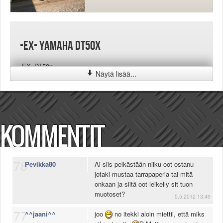
-EX- Yamaha DT50x
-EX- DT50x
Näytä lisää...
KOMMENTIT
78
Pevikka80
Ai siis pelkästään niiku oot ostanu
jotaki mustaa tarrapaperia tai mitä
onkaan ja siitä oot leikelly sit tuon
muotoset?
5.5.2012 13:49
77
^^jaani^^
joo
no itekki aloin miettii, että miks