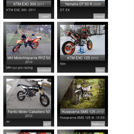
KTM EXC 300
Yamaha DT 50 R
2011
2009
KTM EXC 300 -2011
DT EX
^Jukki^
[masa]
MH Motorhispania RYZ 50
KTM EXC 125
2010
2010
Ktm
MH ryz pro racing
tombomi
Desv
Fantic Motor Caballero 50
Husqvarna SMS 125
2010
2010
Husqvarna SMS 125 4t -10 EX
ex
AEP
Maikkou