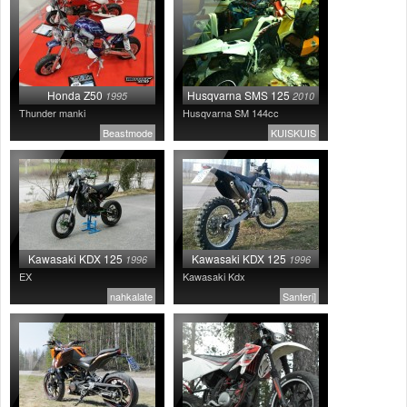
Honda Z50
Husqvarna SMS 125
1995
2010
Thunder manki
Husqvarna SM 144cc
Beastmode
KUISKUIS
Kawasaki KDX 125
Kawasaki KDX 125
1996
1996
EX
Kawasaki Kdx
nahkalate
Santeri]