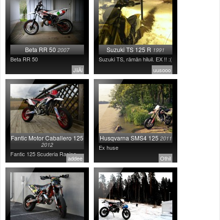
Beta RR 50
Suzuki TS 125 R
2007
1991
Beta RR 50
Suzuki TS, rämän hiluil. EX !! :(
JiiÄl
uusooo
Fantic Motor Caballero 125
Husqvarna SMS4 125
2011
2012
Ex huse
Fantic 125 Scuderia Racing
addee
Othil