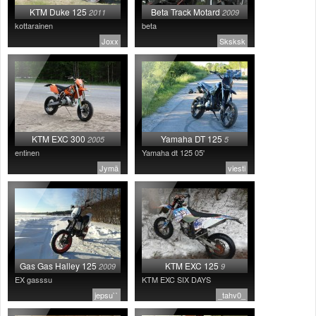
KTM Duke 125
Beta Track Motard
2011
2009
kottarainen
beta
Joxx
Sksksk
KTM EXC 300
Yamaha DT 125
2005
5
entinen
Yamaha dt 125 05'
Jymä
viesti
Gas Gas Halley 125
KTM EXC 125
2009
9
EX gasssu
KTM EXC SIX DAYS
jepsu``
_tahv0_