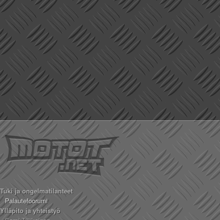
Tuki ja ongelmatilanteet
Palautefoorumi
Ylläpito ja yhteistyö