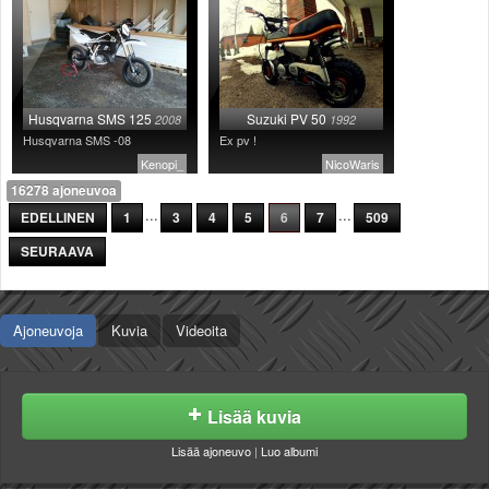
Husqvarna SMS 125
Suzuki PV 50
2008
1992
Husqvarna SMS -08
Ex pv !
Kenopi_
NicoWaris
16278 ajoneuvoa
...
...
EDELLINEN
1
3
4
5
6
7
509
SEURAAVA
Ajoneuvoja
Kuvia
Videoita
Lisää kuvia
Lisää ajoneuvo
|
Luo albumi