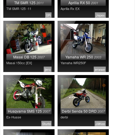
TM SMR 125
Aprilia RX 50
2011
2001
Valitse paikkakunta
TM SMR 125 -11
Aprilia Rx EX
Helsingin sää
0Pi
Jepex
Tampereen sää
Turun sää
Oulun sää
Kuopion sää
Rovaniemen sää
MUUT
Masai DB 125
Yamaha WR 250
2007
2003
VIP-jäsenyys
Masai 150cc [EX]
Yamaha WR250F
Paidat ja vaatteet
jjero
jerwwe
Suunnittele oma paita
Mainostus
Palaute
Kevytversio
Husqvarna SMS 125
Derbi Senda 50 DRD
2007
2007
Ex-Husse
derbi
Sturbi
JiiiKoo