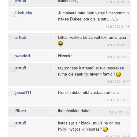
73
arttu5
kiiiitoooos:)
22.9.2012 23:31
72
likelucky
Jumalauta mite nätti vehje ! Harvemmin
näkee Dukee jota ois laitettu . 5/5
21.9.2012 21:23
71
arttu5
kiitos, vaikka tänää vaihtoki omistajaa
4.9.2012 22:37
70
wasddd
Hienoin!
4.9.2012 18:27
69
arttu5
täytyy taas kiittäää:) ei tuo hussekaa
ruma ole saati toi riiverin fantic !
3.9.2012 16:00
68
jesse111
hienoin duke mitä vastaan on tullu
3.9.2012 12:30
67
Riiver
iha näpäkkä duke!
3.9.2012 7:27
66
arttu5
kiitos:) ja sir black, mulla ne on tos
hyllyl nyt jos kiinnostas?
30.6.2012 19:46