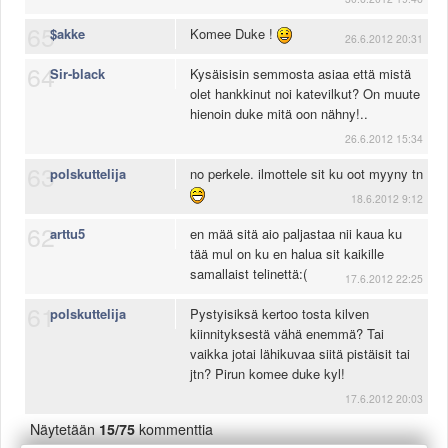
65
$akke
Komee Duke !
26.6.2012 20:31
64
Sir-black
Kysäisisin semmosta asiaa että mistä
olet hankkinut noi katevilkut? On muute
hienoin duke mitä oon nähny!..
26.6.2012 15:34
63
polskuttelija
no perkele. ilmottele sit ku oot myyny tn
18.6.2012 9:12
62
arttu5
en mää sitä aio paljastaa nii kaua ku
tää mul on ku en halua sit kaikille
samallaist telinettä:(
17.6.2012 22:25
61
polskuttelija
Pystyisiksä kertoo tosta kilven
kiinnityksestä vähä enemmä? Tai
vaikka jotai lähikuvaa siitä pistäisit tai
jtn? Pirun komee duke kyl!
17.6.2012 20:03
Näytetään
15/75
kommenttia