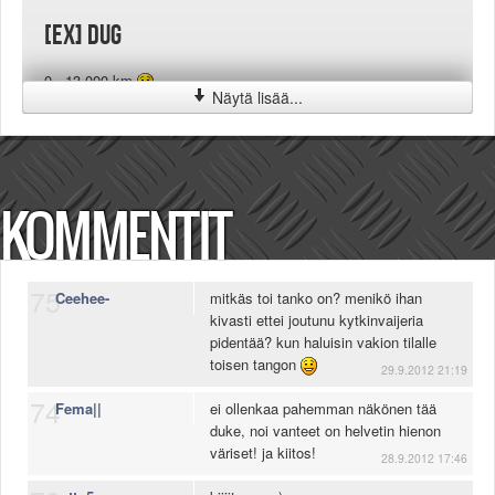
[EX] duG
0 - 13 000 km
Näytä lisää...
KOMMENTIT
75
Ceehee-
mitkäs toi tanko on? menikö ihan
kivasti ettei joutunu kytkinvaijeria
pidentää? kun haluisin vakion tilalle
toisen tangon
29.9.2012 21:19
74
Fema||
ei ollenkaa pahemman näkönen tää
duke, noi vanteet on helvetin hienon
väriset! ja kiitos!
28.9.2012 17:46