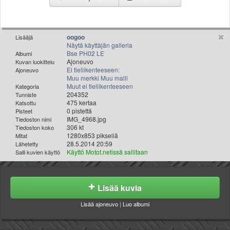
Valitse paikkakunta
Helsingin sää
Tampereen sää
oogoo
Lisääjä
Turun sää
Näytä käyttäjän galleria
Bse PH02 LE
Albumi
Oulun sää
Ajoneuvo
Kuvan luokittelu
Kuopion sää
Ei tieliikenteeseen:
Ajoneuvo
Muu merkki Muu malli
Rovaniemen sää
Muut ei tieliikenteeseen
Kategoria
MUUT
204352
Tunniste
VIP-jäsenyys
475 kertaa
Katsottu
0 pistettä
Pisteet
Paidat ja vaatteet
IMG_4968.jpg
Tiedoston nimi
Suunnittele oma paita
306 kt
Tiedoston koko
1280x853 pikseliä
Mitat
Mainostus
28.5.2014 20:59
Lähetetty
Palaute
Käyttö Motot.netissä sallitaan
Salli kuvien käyttö
Kevytversio
Lisää kuvia
Lisää ajoneuvo
|
Luo albumi