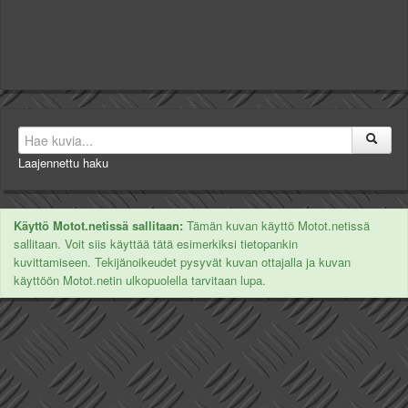
Laajennettu haku
Käyttö Motot.netissä sallitaan:
Tämän kuvan käyttö Motot.netissä
sallitaan. Voit siis käyttää tätä esimerkiksi tietopankin
kuvittamiseen. Tekijänoikeudet pysyvät kuvan ottajalla ja kuvan
käyttöön Motot.netin ulkopuolella tarvitaan lupa.