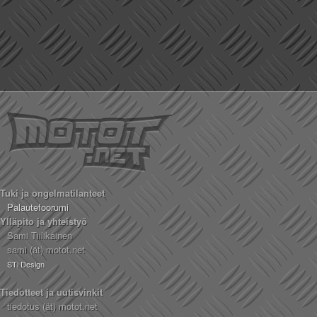
Tuki ja ongelmatilanteet
Palautefoorumi
Ylläpito ja yhteistyö
Sami Tiilikainen
sami (ät) motot.net
STi Design
Tiedotteet ja uutisvinkit
tiedotus (ät) motot.net