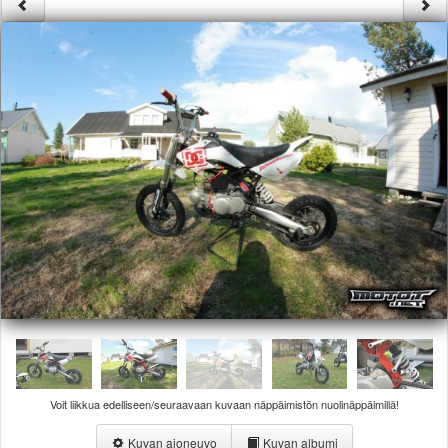
Säännöt ja ohjeet
Uudet ajoneuvot
Uudet kuvat
Uudet videot
Uudet kommentit
MYYDÄÄN
Haku
Ohjeet
Ajoneuvot
Osat
TIETOPANKKI
TAPAHTUMAT
MP15 kuvia
MP14 kuvia
MP13 kuvia
ACS 2015 kuvia
Lisää uusi tapahtuma
Voit liikkua edelliseen/seuraavaan kuvaan näppäimistön nuolinäppäimillä!
UUTISET
SÄÄ
Kuvan ajoneuvo
Kuvan albumi