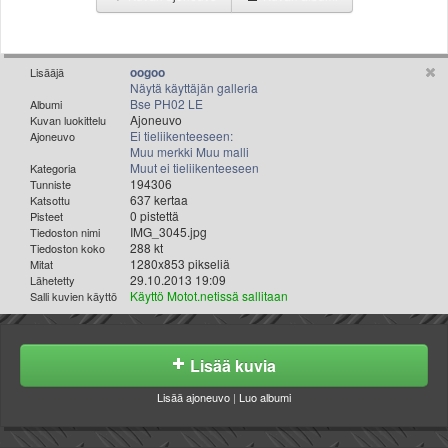
Valitse paikkakunta
Helsingin sää
Tampereen sää
oogoo
Lisääjä
Turun sää
Näytä käyttäjän galleria
Bse PH02 LE
Albumi
Oulun sää
Ajoneuvo
Kuvan luokittelu
Kuopion sää
Ei tieliikenteeseen:
Ajoneuvo
Muu merkki Muu malli
Rovaniemen sää
Muut ei tieliikenteeseen
Kategoria
MUUT
194306
Tunniste
VIP-jäsenyys
637 kertaa
Katsottu
0 pistettä
Pisteet
Paidat ja vaatteet
IMG_3045.jpg
Tiedoston nimi
Suunnittele oma paita
288 kt
Tiedoston koko
1280x853 pikseliä
Mitat
Mainostus
29.10.2013 19:09
Lähetetty
Palaute
Käyttö Motot.netissä sallitaan
Salli kuvien käyttö
Kevytversio
Lisää kuvia
Lisää ajoneuvo
|
Luo albumi