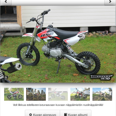
Säännöt ja ohjeet
Uudet ajoneuvot
Uudet kuvat
Uudet videot
Uudet kommentit
MYYDÄÄN
Haku
Ohjeet
Ajoneuvot
Osat
TIETOPANKKI
TAPAHTUMAT
MP15 kuvia
MP14 kuvia
MP13 kuvia
ACS 2015 kuvia
Lisää uusi tapahtuma
Voit liikkua edelliseen/seuraavaan kuvaan näppäimistön nuolinäppäimillä!
UUTISET
SÄÄ
Kuvan ajoneuvo
Kuvan albumi