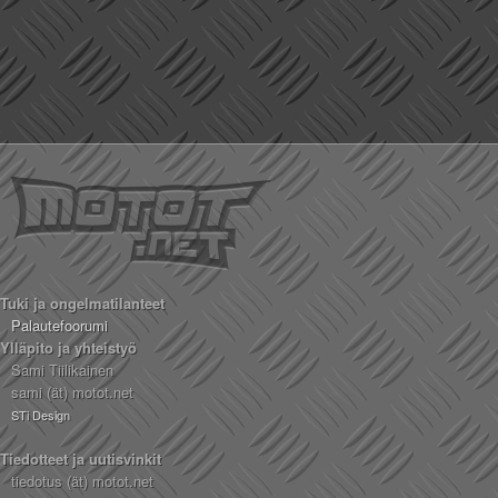
Tuki ja ongelmatilanteet
Palautefoorumi
Ylläpito ja yhteistyö
Sami Tiilikainen
sami (ät) motot.net
STi Design
Tiedotteet ja uutisvinkit
tiedotus (ät) motot.net