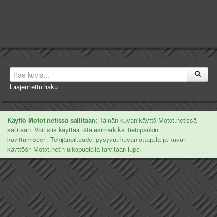
Laajennettu haku
Käyttö Motot.netissä sallitaan:
Tämän kuvan käyttö Motot.netissä
sallitaan. Voit siis käyttää tätä esimerkiksi tietopankin
kuvittamiseen. Tekijänoikeudet pysyvät kuvan ottajalla ja kuvan
käyttöön Motot.netin ulkopuolella tarvitaan lupa.