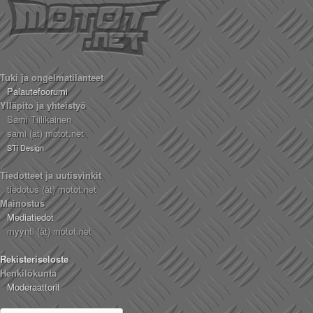
Tuki ja ongelmatilanteet
Palautefoorumi
Ylläpito ja yhteistyö
Sami Tiilikainen
sami (ät) motot.net
STi Design
Tiedotteet ja uutisvinkit
tiedotus (ät) motot.net
Mainostus
Mediatiedot
myynti (ät) motot.net
Rekisteriseloste
Henkilökunta
Moderaattorit