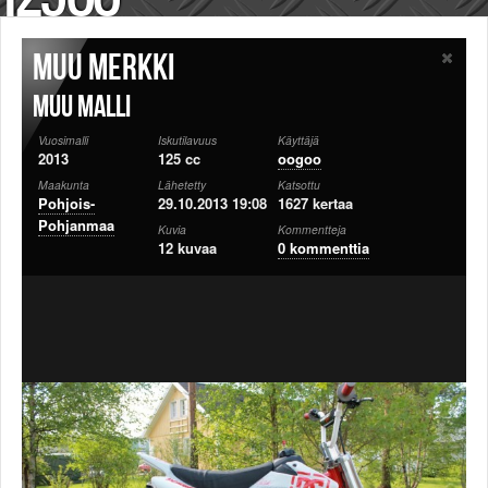
Säännöt ja ohjeet
Uudet ajoneuvot
Muu merkki
Uudet kuvat
Uudet videot
Muu malli
Uudet kommentit
Vuosimalli
Iskutilavuus
Käyttäjä
MYYDÄÄN
2013
125 cc
oogoo
Haku
Maakunta
Lähetetty
Katsottu
Ohjeet
Pohjois-
29.10.2013 19:08
1627 kertaa
Ajoneuvot
Pohjanmaa
Kuvia
Kommentteja
12 kuvaa
0 kommenttia
Osat
TIETOPANKKI
TAPAHTUMAT
MP15 kuvia
MP14 kuvia
MP13 kuvia
ACS 2015 kuvia
Lisää uusi tapahtuma
UUTISET
SÄÄ