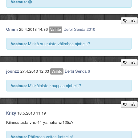
Vastaus:
@
- Pyöreät, nivelletyt peilit, jotka saa tarvittaessa taitettua piiloon.
Onnni
25.4.2013 14:36
Derbi Senda 2010
Vaihto
Miinuksena:
- Moottorin öljynvalutusreiästä kierteet osittain menneet, itse laittanut
Vastaus:
Minkä suuruista välirahaa ajattelit?
kierretiivistettä ja öljyt pysyneet sisällä.
Mukaan kaikki alkuperäiset osat, kuten takavalo, peilit ja putkisto.
joonzz
27.4.2013 12:03
Derbi Senda 6
Vaihto
Tervetuloa katsomaan, kyselemään & koeajamaan!
Vastaus:
Minkälaista kauppaa ajattelit?
Kauempana asuville: Kuljetus voidaan hoitaa mihin päin Suomea
tahansa.
Krizy
18.5.2013 11:19
Kiinnostusta vm.-11 yamaha wr125x?
Vastaus:
Päikseen voitas katsella!