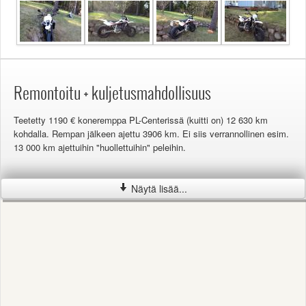
Remontoitu + kuljetusmahdollisuus
Teetetty 1190 € koneremppa PL-Centerissä (kuitti on) 12 630 km
kohdalla. Rempan jälkeen ajettu 3906 km. Ei siis verrannollinen esim.
13 000 km ajettuihin "huollettuihin" peleihin.
Konerempassa vaihdettiin / uusittiin:
Näytä lisää...
- sylinterisarja (sylinteri, mäntä jne)
- runkolaakerit, stefat ja tiivisteet
- kiertokankisarja (alapäänlaakeri aiheutti hajoamisen)
Huoltorutiinit, muutokset ja korjaukset