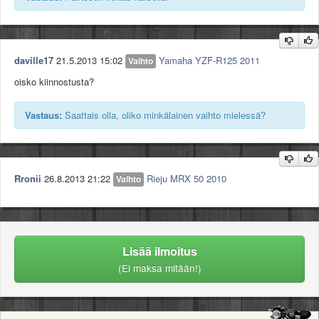
daville17
21.5.2013 15:02
Yamaha YZF-R125 2011
Vaihto
oisko kiinnostusta?
Vastaus:
Saattais olla, oliko minkälainen vaihto mielessä?
Rronii
26.8.2013 21:22
Rieju MRX 50 2010
Vaihto
Lisää ilmoitus
(Ei maksa mitään!)