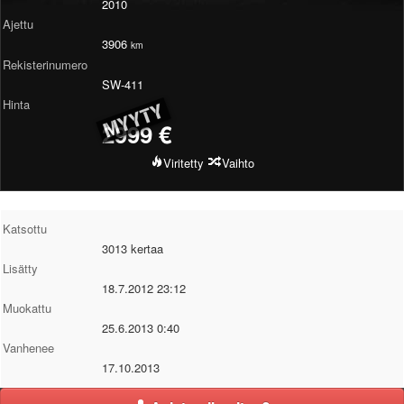
2010
Valitse paikkakunta
Ajettu
Helsingin sää
3906
km
Tampereen sää
Rekisterinumero
Turun sää
SW-411
Oulun sää
Hinta
Kuopion sää
2999
€
Rovaniemen sää
MUUT
Viritetty
Vaihto
VIP-jäsenyys
Paidat ja vaatteet
Suunnittele oma paita
Katsottu
Mainostus
3013 kertaa
Palaute
Lisätty
Kevytversio
18.7.2012 23:12
Muokattu
25.6.2013 0:40
Vanhenee
17.10.2013