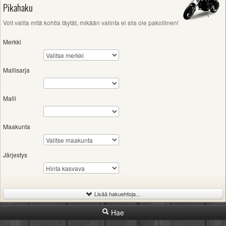
Pikahaku
Voit valita mitä kohtia täytät, mikään valinta ei siis ole pakollinen!
Merkki
Mallisarja
Malli
Maakunta
Järjestys
Lisää hakuehtoja...
Hae
-
Iskutilavuus