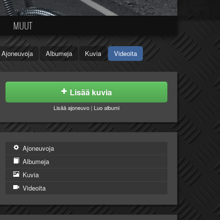
MUUT
Ajoneuvoja
Albumeja
Kuvia
Videoita
Lisää kuvia
Lisää ajoneuvo
|
Luo albumi
Ajoneuvoja
Albumeja
Kuvia
Videoita