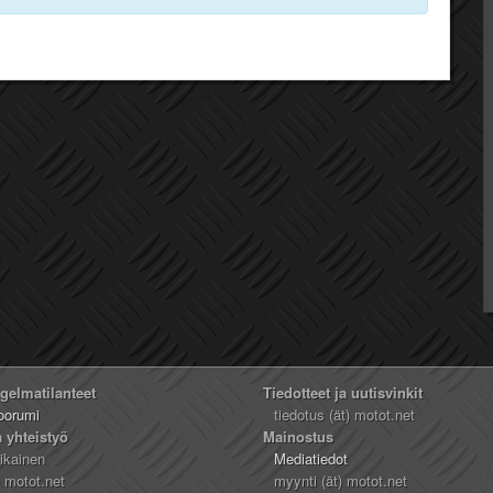
ngelmatilanteet
Tiedotteet ja uutisvinkit
oorumi
tiedotus (ät) motot.net
a yhteistyö
Mainostus
likainen
Mediatiedot
) motot.net
myynti (ät) motot.net