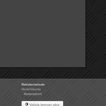
Rekisteriseloste
Henkilökunta
Moderaattorit
Vaihda teeman sävy