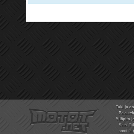
Tuki ja o
Palautef
Ylläpito j
Sami Tii
sami (ät