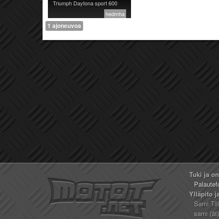
Triumph Daytona sport 600
hedmha
1 ajoneuvoa
Tuki ja o
Palautef
Ylläpito j
Sami Tii
sami (ät