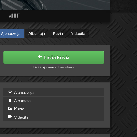
MUUT
Ajoneuvoja
Albumeja
Kuvia
Videoita
Lisää kuvia
Lisää ajoneuvo
|
Luo albumi
Ajoneuvoja
Albumeja
Kuvia
Videoita