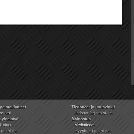
ngelmatilanteet
Tiedotteet ja uutisvinkit
oorumi
tiedotus (ät) motot.net
a yhteistyö
Mainostus
likainen
Mediatiedot
) motot.net
myynti (ät) motot.net