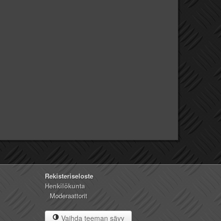
Rekisteriseloste
Henkilökunta
Moderaattorit
Vaihda teeman sävy