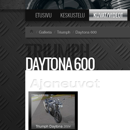
KUVAT/VIDEOT
ETUSIVU
KESKUSTELU
/
Galleria
/
Triumph
/
Daytona 600
DAYTONA 600
Triumph Daytona
2004