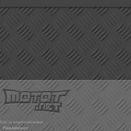
Tuki ja ongelmatilanteet
Palautefoorumi