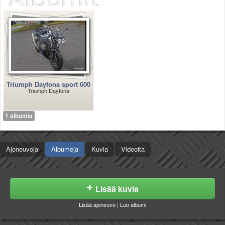
Säännöt ja ohjeet
Uudet ajoneuvot
Uudet kuvat
Uudet videot
Uudet kommentit
MYYDÄÄN
Haku
Triumph Daytona sport 600
Ohjeet
Triumph Daytona
Ajoneuvot
Osat
1 albumia
TIETOPANKKI
TAPAHTUMAT
Ajoneuvoja
Albumeja
Kuvia
Videoita
MP15 kuvia
MP14 kuvia
MP13 kuvia
ACS 2015 kuvia
Lisää kuvia
Lisää uusi tapahtuma
Lisää ajoneuvo
|
Luo albumi
UUTISET
SÄÄ