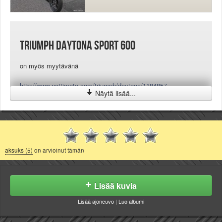
Triumph Daytona sport 600
on myös myytävänä
http://www.nettimoto.com/triumph/daytona/1184857
Näytä lisää...
aksuks (5)
on arvioinut tämän
Lisää kuvia
Lisää ajoneuvo
|
Luo albumi