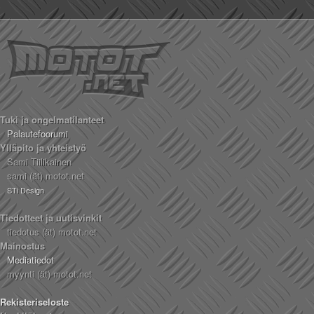
Tuki ja ongelmatilanteet
Palautefoorumi
Ylläpito ja yhteistyö
Sami Tiilikainen
sami (ät) motot.net
STi Design
Tiedotteet ja uutisvinkit
tiedotus (ät) motot.net
Mainostus
Mediatiedot
myynti (ät) motot.net
Rekisteriseloste