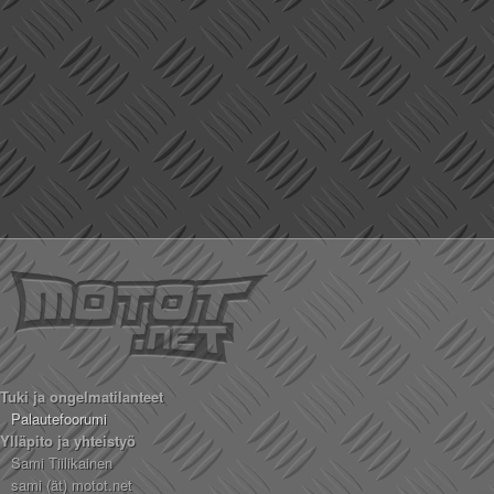
Tuki ja ongelmatilanteet
Palautefoorumi
Ylläpito ja yhteistyö
Sami Tiilikainen
sami (ät) motot.net