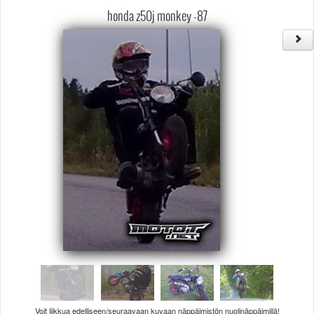
Säännöt ja ohjeet
honda z50j monkey -87
Uudet ajoneuvot
Uudet kuvat
Uudet videot
Uudet kommentit
MYYDÄÄN
Haku
Ohjeet
Ajoneuvot
Osat
TIETOPANKKI
TAPAHTUMAT
MP15 kuvia
MP14 kuvia
MP13 kuvia
ACS 2015 kuvia
Lisää uusi tapahtuma
UUTISET
SÄÄ
Voit liikkua edelliseen/seuraavaan kuvaan näppäimistön nuolinäppäimillä!