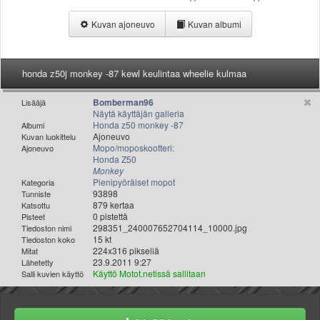
Valitse paikkakunta
Kuvan ajoneuvo
Kuvan albumi
Helsingin sää
Tampereen sää
Turun sää
honda z50j monkey -87 kewl keulintaa wheelie kulmaa
Oulun sää
Kuopion sää
Bomberman96
Lisääjä
Rovaniemen sää
Näytä käyttäjän galleria
Honda z50 monkey -87
Albumi
MUUT
Ajoneuvo
Kuvan luokittelu
VIP-jäsenyys
Mopo/moposkootteri:
Ajoneuvo
Paidat ja vaatteet
Honda Z50
Monkey
Suunnittele oma paita
Pienipyöräiset mopot
Kategoria
Mainostus
93898
Tunniste
879 kertaa
Katsottu
Palaute
0 pistettä
Pisteet
Kevytversio
298351_240007652704114_10000.jpg
Tiedoston nimi
15 kt
Tiedoston koko
224x316 pikseliä
Mitat
23.9.2011 9:27
Lähetetty
Käyttö Motot.netissä sallitaan
Salli kuvien käyttö