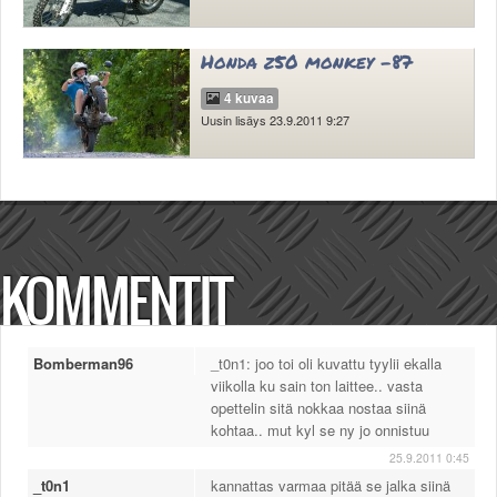
Honda z50 monkey -87
4 kuvaa
Uusin lisäys 23.9.2011 9:27
KOMMENTIT
Bomberman96
_t0n1: joo toi oli kuvattu tyylii ekalla
viikolla ku sain ton laittee.. vasta
opettelin sitä nokkaa nostaa siinä
kohtaa.. mut kyl se ny jo onnistuu
25.9.2011 0:45
_t0n1
kannattas varmaa pitää se jalka siinä