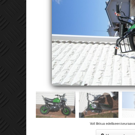
Voit liikkua edelliseen/seuraav