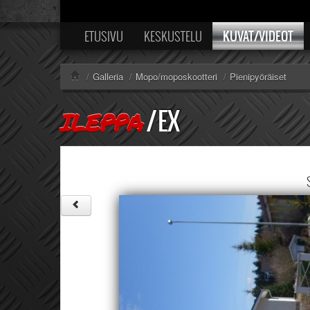
KUVAT/VIDEOT
ETUSIVU
KESKUSTELU
/
Galleria
/
Mopo/moposkootteri
/
Pienipyöräiset
/
EX
ILEPPA