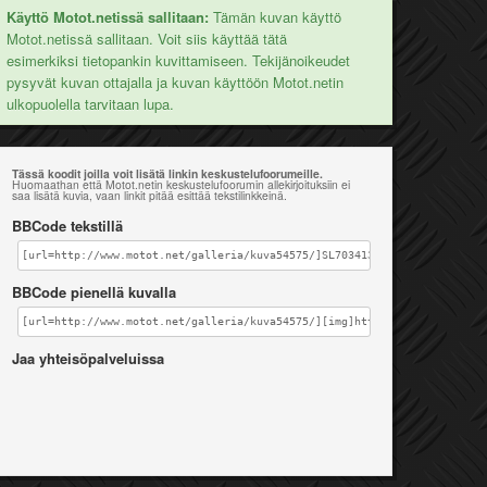
Käyttö Motot.netissä sallitaan:
Tämän kuvan käyttö
Motot.netissä sallitaan. Voit siis käyttää tätä
esimerkiksi tietopankin kuvittamiseen. Tekijänoikeudet
pysyvät kuvan ottajalla ja kuvan käyttöön Motot.netin
ulkopuolella tarvitaan lupa.
Tässä koodit joilla voit lisätä linkin keskustelufoorumeille.
Huomaathan että Motot.netin keskustelufoorumin allekirjoituksiin ei
saa lisätä kuvia, vaan linkit pitää esittää tekstilinkkeinä.
BBCode tekstillä
[url=http://www.motot.net/galleria/kuva54575/]SL703413[/url]
BBCode pienellä kuvalla
[url=http://www.motot.net/galleria/kuva54575/][img]http://www.motot.net
Jaa yhteisöpalveluissa