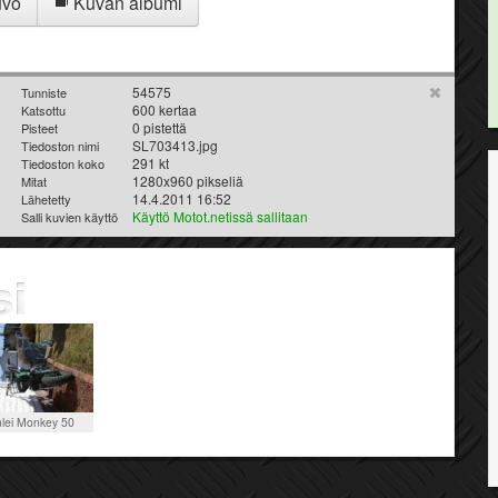
uvo
Kuvan albumi
54575
Tunniste
600 kertaa
Katsottu
0 pistettä
Pisteet
SL703413.jpg
Tiedoston nimi
291 kt
Tiedoston koko
1280x960 pikseliä
Mitat
14.4.2011 16:52
Lähetetty
Käyttö Motot.netissä sallitaan
Salli kuvien käyttö
lei Monkey 50