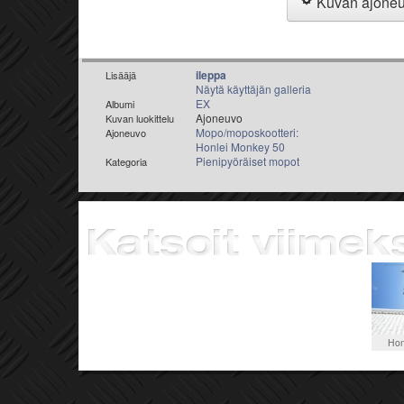
Kuvan ajone
ileppa
Lisääjä
Näytä käyttäjän galleria
EX
Albumi
Ajoneuvo
Kuvan luokittelu
Mopo/moposkootteri:
Ajoneuvo
Honlei Monkey 50
Pienipyöräiset mopot
Kategoria
Hon