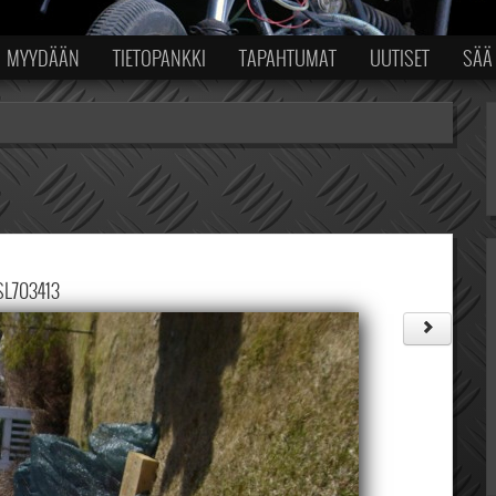
MYYDÄÄN
TIETOPANKKI
TAPAHTUMAT
UUTISET
SÄÄ
SL703413