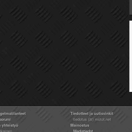
ngelmatilanteet
Tiedotteet ja uutisvinkit
oorumi
tiedotus (ät) motot.net
a yhteistyö
Mainostus
likainen
Mediatiedot