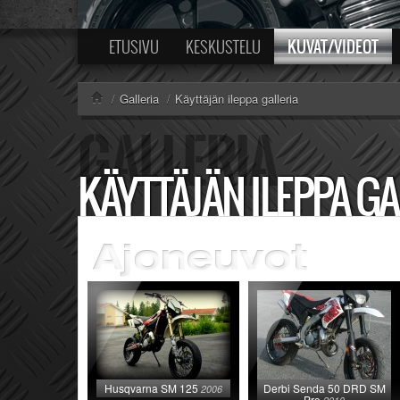
KUVAT/VIDEOT
ETUSIVU
KESKUSTELU
/
Galleria
/
Käyttäjän ileppa galleria
KÄYTTÄJÄN ILEPPA GA
Husqvarna SM 125
Derbi Senda 50 DRD SM
2006
Pro