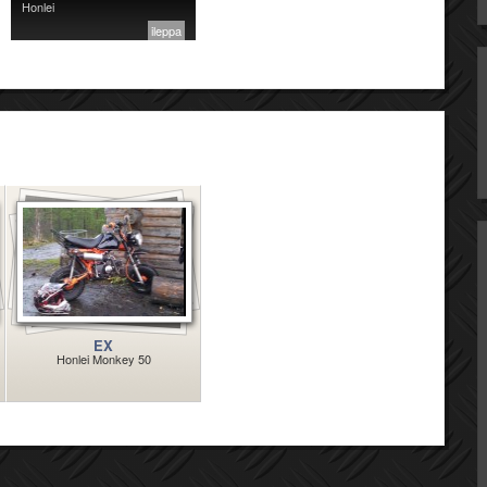
Honlei
ileppa
EX
Honlei Monkey 50