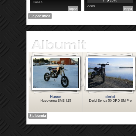
2010
Husse
derbi
ileppa
ileppa
3 ajoneuvoa
Husse
derbi
Husqvarna SMS 125
Derbi Senda 50 DRD SM Pro
3 albumia