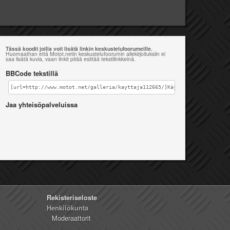
Tässä koodit joilla voit lisätä linkin keskustelufoorumeille.
Huomaathan että Motot.netin keskustelufoorumin allekirjoituksiin ei
saa lisätä kuvia, vaan linkit pitää esittää tekstilinkkeinä.
BBCode tekstillä
[url=http://www.motot.net/galleria/kayttaja112665/]Käyttäjän ileppa gal
Jaa yhteisöpalveluissa
Rekisteriseloste
Henkilökunta
Moderaattorit