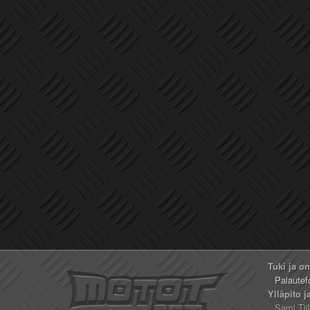
Tuki ja o
Palautef
Ylläpito j
Sami Tii