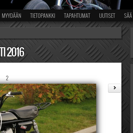
MYYDÄÄN
TIETOPANKKI
TAPAHTUMAT
UUTISET
SÄÄ
TI 2016
2