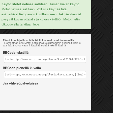
Käyttö Motot.netissä sallitaan:
Tämän kuvan käyttö
Motot.netissä sallitaan. Voit siis käyttää tätä
esimerkiksi tietopankin kuvittamiseen. Tekijänoikeudet
pysyvät kuvan ottajalla ja kuvan käyttöön Motot.netin
ulkopuolella tarvitaan lupa.
Tässä koodit joilla voit lisätä linkin keskustelufoorumeille.
Huomaathan että Motot.netin keskustelufoorumin allekirjoituksiin ei
saa lisätä kuvia, vaan linkit pitää esittää tekstilinkkeinä.
BBCode tekstillä
[url=http://www.motot.net/galleria/kuva221564/]2[/url]
BBCode pienellä kuvalla
[url=http://www.motot.net/galleria/kuva221564/][img]http://www.motot.ne
Jaa yhteisöpalveluissa