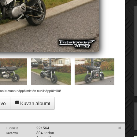
aan kuvaan näppäimistön nuolinäppäimillä!
uvo
Kuvan albumi
221564
Tunniste
804 kertaa
Katsottu