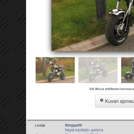
Voit liikkua edelliseen/seuraav
Kuvan ajone
Simppa99
Lisääjä
Näytä käyttäjän galleria