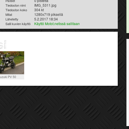
0 pistettä
Pisteet
IMG_5311.jpg
Tiedoston nimi
304 kt
Tiedoston koko
1280x719 pikseliä
Mitat
5.2.2017 18:34
Lähetetty
Käyttö Motot.netissä sallitaan
Salli kuvien käyttö
uzuki PV 50