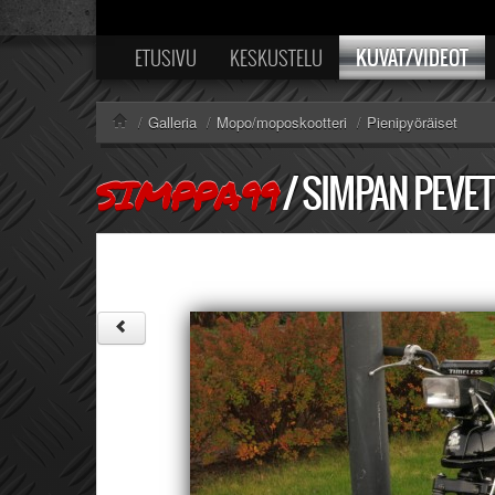
KUVAT/VIDEOT
ETUSIVU
KESKUSTELU
/
Galleria
/
Mopo/moposkootteri
/
Pienipyöräiset
/
SIMPAN PEVET
SIMPPA99