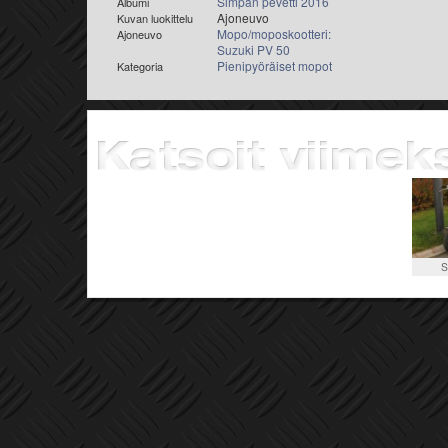
Simpan pevetti 2016
Albumi
Ajoneuvo
Kuvan luokittelu
Mopo/moposkootteri:
Ajoneuvo
Suzuki PV 50
Pienipyöräiset mopot
Kategoria
S