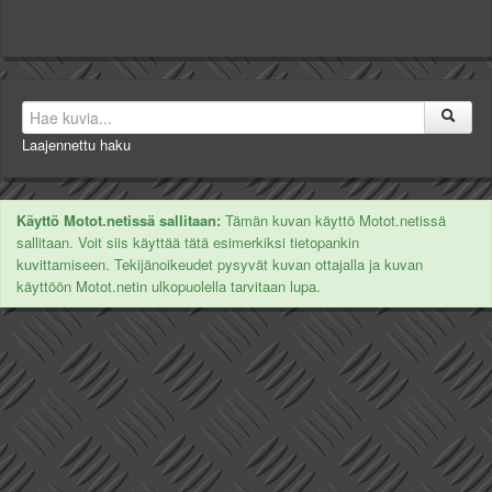
Laajennettu haku
Käyttö Motot.netissä sallitaan:
Tämän kuvan käyttö Motot.netissä
sallitaan. Voit siis käyttää tätä esimerkiksi tietopankin
kuvittamiseen. Tekijänoikeudet pysyvät kuvan ottajalla ja kuvan
käyttöön Motot.netin ulkopuolella tarvitaan lupa.