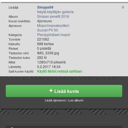
Valitse paikkakunta
Simppa99
Lisääjä
Helsingin sää
Näytä käyttäjän galleria
Simpan pevetti 2016
Tampereen sää
Albumi
Ajoneuvo
Kuvan luokittelu
Turun sää
Mopo/moposkootteri:
Ajoneuvo
Suzuki PV 50
Oulun sää
Pienipyöräiset mopot
Kategoria
Kuopion sää
221562
Tunniste
688 kertaa
Rovaniemen sää
Katsottu
0 pistettä
Pisteet
MUUT
IMG_5336.jpg
Tiedoston nimi
VIP-jäsenyys
282 kt
Tiedoston koko
1280x719 pikseliä
Mitat
Paidat ja vaatteet
5.2.2017 18:34
Lähetetty
Suunnittele oma paita
Käyttö Motot.netissä sallitaan
Salli kuvien käyttö
Mainostus
Palaute
Lisää kuvia
Kevytversio
Lisää ajoneuvo
|
Luo albumi