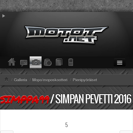
ETUSIVU
Moottoripyörät
/
Galleria
/
Mopo/moposkootteri
/
Pienipyöräiset
Kevytmoottoripyörät
Mopot
/
SIMPAN PEVETTI 2016
SIMPPA99
Enduro/MX
KESKUSTELU
Haku
Säännöt ja ohjeet
5
KUVAT/VIDEOT
Haku