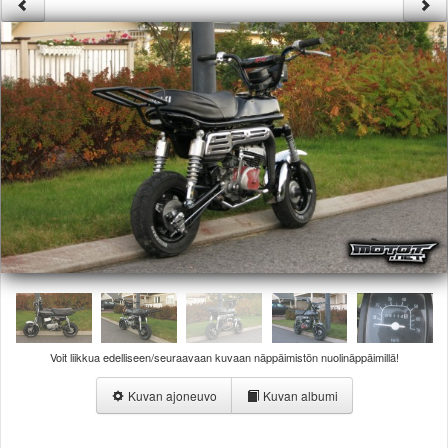
Säännöt ja ohjeet
Uudet ajoneuvot
Uudet kuvat
Uudet videot
Uudet kommentit
MYYDÄÄN
Haku
Ohjeet
Ajoneuvot
Osat
TIETOPANKKI
TAPAHTUMAT
MP15 kuvia
MP14 kuvia
MP13 kuvia
Voit liikkua edelliseen/seuraavaan kuvaan näppäimistön nuolinäppäimillä!
ACS 2015 kuvia
Lisää uusi tapahtuma
Kuvan ajoneuvo
Kuvan albumi
UUTISET
SÄÄ