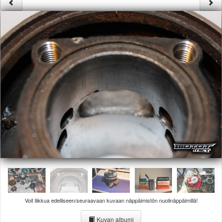
Säännöt ja ohjeet
Uudet ajoneuvot
Uudet kuvat
Uudet videot
Uudet kommentit
MYYDÄÄN
Haku
Ohjeet
Ajoneuvot
Osat
TIETOPANKKI
TAPAHTUMAT
MP15 kuvia
MP14 kuvia
MP13 kuvia
ACS 2015 kuvia
Lisää uusi tapahtuma
Voit liikkua edelliseen/seuraavaan kuvaan näppäimistön nuolinäppäimillä!
UUTISET
SÄÄ
Kuvan albumi