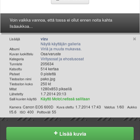
Valitse paikkakunta
Helsingin sää
Tampereen sää
Voin vaikka vannoa, että tossa ei ollut ennen noita kahta
Turun sää
lisäaukkoa...
Oulun sää
vizu
Lisääjä
Kuopion sää
Näytä käyttäjän galleria
Rovaniemen sää
Viriä ja muuta mukavaa.
Albumi
Osa/varuste
Kuvan luokittelu
MUUT
Viritysosat ja ehostusosat
Kategoria
VIP-jäsenyys
205634
Tunniste
514 kertaa
Katsottu
Paidat ja vaatteet
0 pistettä
Pisteet
Suunnittele oma paita
pako.jpg
Tiedoston nimi
250 kt
Tiedoston koko
Mainostus
1280x853 pikseliä
Mitat
Palaute
1.7.2014 20:13
Lähetetty
Käyttö Motot.netissä sallitaan
Salli kuvien käyttö
Kevytversio
Canon EOS 600D
1.7.2014 17:43
1/60
Kamera
Kuva otettu
Valotus
Aukko
f/5.6
400
55
ISO
Polttoväli
Lisää kuvia