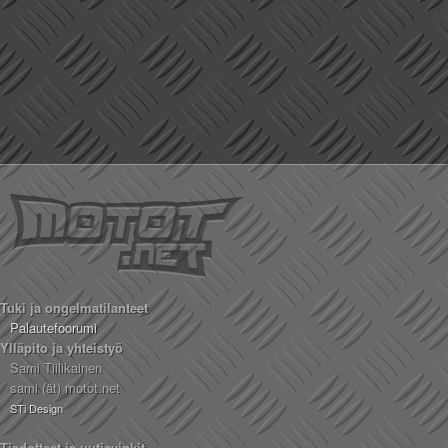
Tuki ja ongelmatilanteet
Palautefoorumi
Ylläpito ja yhteistyö
Sami Tiilikainen
sami (ät) motot.net
STi Design
Tiedotteet ja uutisvinkit