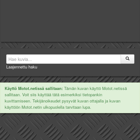
Laajennettu haku
Käyttö Motot.netissä sallitaan:
Tämän kuvan käyttö Motot.netissä
sallitaan. Voit siis käyttää tätä esimerkiksi tietopankin
kuvittamiseen. Tekijänoikeudet pysyvät kuvan ottajalla ja kuvan
käyttöön Motot.netin ulkopuolella tarvitaan lupa.