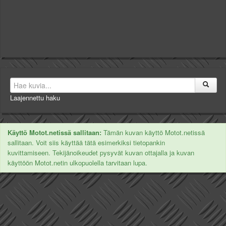
Laajennettu haku
Käyttö Motot.netissä sallitaan:
Tämän kuvan käyttö Motot.netissä
sallitaan. Voit siis käyttää tätä esimerkiksi tietopankin
kuvittamiseen. Tekijänoikeudet pysyvät kuvan ottajalla ja kuvan
käyttöön Motot.netin ulkopuolella tarvitaan lupa.