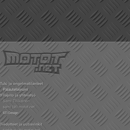
Tuki ja ongelmatilanteet
Palautefoorumi
Ylläpito ja yhteistyö
Sami Tiilikainen
sami (ät) motot.net
STi Design
Tiedotteet ja uutisvinkit
tiedotus (ät) motot.net