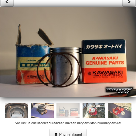
Säännöt ja ohjeet
Uudet ajoneuvot
Uudet kuvat
Uudet videot
Uudet kommentit
MYYDÄÄN
Haku
Ohjeet
Ajoneuvot
Osat
TIETOPANKKI
TAPAHTUMAT
MP15 kuvia
MP14 kuvia
MP13 kuvia
ACS 2015 kuvia
Lisää uusi tapahtuma
Voit liikkua edelliseen/seuraavaan kuvaan näppäimistön nuolinäppäimillä!
UUTISET
SÄÄ
Kuvan albumi