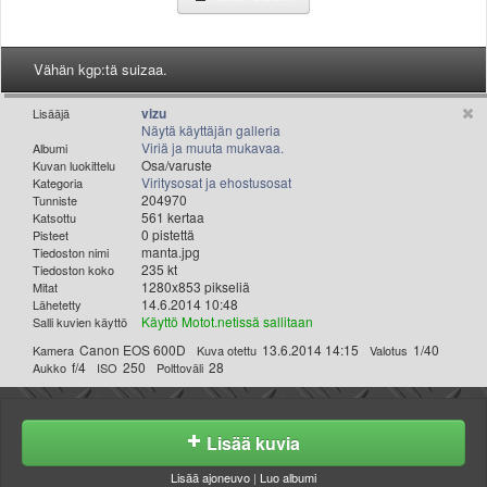
Valitse paikkakunta
Helsingin sää
Tampereen sää
Vähän kgp:tä suizaa.
Turun sää
vizu
Lisääjä
Oulun sää
Näytä käyttäjän galleria
Kuopion sää
Viriä ja muuta mukavaa.
Albumi
Osa/varuste
Kuvan luokittelu
Rovaniemen sää
Viritysosat ja ehostusosat
Kategoria
MUUT
204970
Tunniste
VIP-jäsenyys
561 kertaa
Katsottu
0 pistettä
Pisteet
Paidat ja vaatteet
manta.jpg
Tiedoston nimi
Suunnittele oma paita
235 kt
Tiedoston koko
1280x853 pikseliä
Mitat
Mainostus
14.6.2014 10:48
Lähetetty
Palaute
Käyttö Motot.netissä sallitaan
Salli kuvien käyttö
Kevytversio
Canon EOS 600D
13.6.2014 14:15
1/40
Kamera
Kuva otettu
Valotus
f/4
250
28
Aukko
ISO
Polttoväli
Lisää kuvia
Lisää ajoneuvo
|
Luo albumi