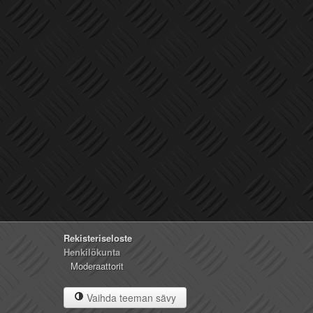
Rekisteriseloste
Henkilökunta
Moderaattorit
Vaihda teeman sävy