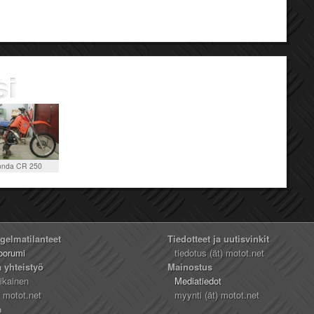
nda CR 250
ngelmatilanteet
Tiedotteet ja uutisvinkit
oorumi
tiedotus (ät) motot.net
a yhteistyö
Mainostus
likainen
Mediatiedot
) motot.net
myynti (ät) motot.net
n