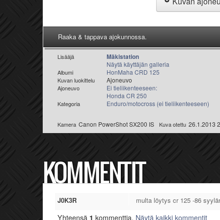
Kuvan ajone
Raaka & tappava ajokunnossa.
Mäkistation
Lisääjä
Näytä käyttäjän galleria
HonMaha CRD 125
Albumi
Ajoneuvo
Kuvan luokittelu
Ei tieliikenteeseen:
Ajoneuvo
Honda CR 250
Enduro/motocross (ei tieliikenteeseen)
Kategoria
Canon PowerShot SX200 IS
26.1.2013 
Kamera
Kuva otettu
KOMMENTIT
J0K3R
multa löytys cr 125 -86 syyläri
Yhteensä
1
kommenttia.
Näytä kaikki kommentit