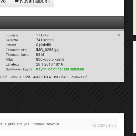
uvo
Kuvan albumi
171747
Tunniste
741 kertaa
Katsottu
0 pistettä
Pisteet
IMG_0288.jpg
Tiedoston nimi
93 kt
Tiedoston koko
800x600 pikseliä
Mitat
28.1.2013 18:16
Lähetetty
Käyttö Motot.netissä sallitaan
Salli kuvien käyttö
20:06
1/20
f/3.4
640
5
Valotus
Aukko
ISO
Polttoväli
t ja putkisto. jos ilmenee tarvetta.
28.1.2013 21:15