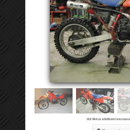
Voit liikkua edelliseen/seuraav