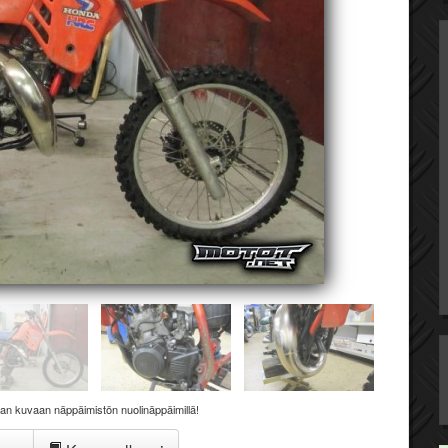
aan kuvaan näppäimistön nuolinäppäimillä!