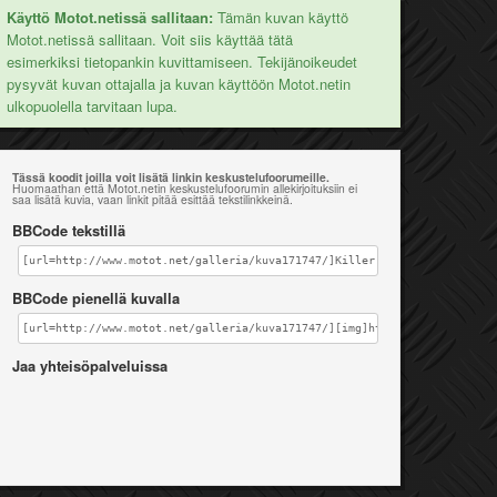
Käyttö Motot.netissä sallitaan:
Tämän kuvan käyttö
Motot.netissä sallitaan. Voit siis käyttää tätä
esimerkiksi tietopankin kuvittamiseen. Tekijänoikeudet
pysyvät kuvan ottajalla ja kuvan käyttöön Motot.netin
ulkopuolella tarvitaan lupa.
Tässä koodit joilla voit lisätä linkin keskustelufoorumeille.
Huomaathan että Motot.netin keskustelufoorumin allekirjoituksiin ei
saa lisätä kuvia, vaan linkit pitää esittää tekstilinkkeinä.
BBCode tekstillä
[url=http://www.motot.net/galleria/kuva171747/]Killer on the loose[/url
BBCode pienellä kuvalla
[url=http://www.motot.net/galleria/kuva171747/][img]http://www.motot.ne
Jaa yhteisöpalveluissa