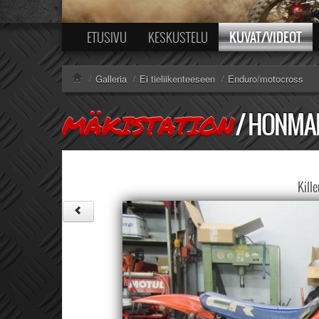
KUVAT/VIDEOT
ETUSIVU
KESKUSTELU
/
Galleria
/
Ei tieliikenteeseen
/
Enduro/motocross
/
HONMAH
MÄKISTATION
Kille