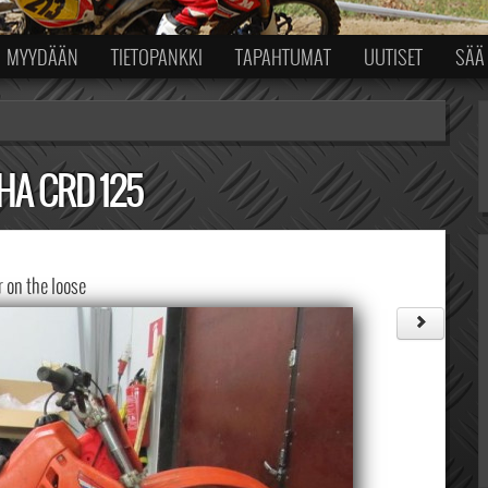
MYYDÄÄN
TIETOPANKKI
TAPAHTUMAT
UUTISET
SÄÄ
A CRD 125
r on the loose