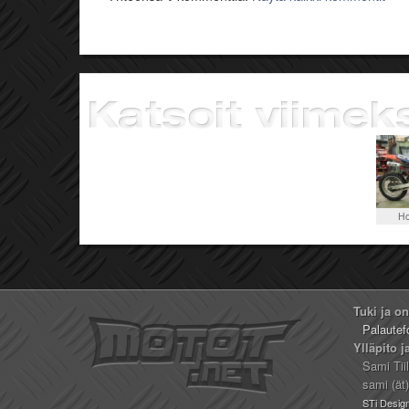
Ho
Tuki ja o
Palautef
Ylläpito j
Sami Tii
sami (ät
STi Desig