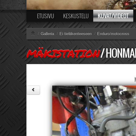
KUVAT/VIDEOT
ETUSIVU
KESKUSTELU
/
Galleria
/
Ei tieliikenteeseen
/
Enduro/motocross
/
HONMAH
MÄKISTATION