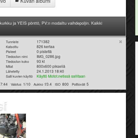
uvo
Kuvan albumi
kurkku ja YEIS pönttö, PV:n modailtu vaihdepoljin. Kaikki
171382
Tunniste
826 kertaa
Katsottu
0 pistettä
Pisteet
IMG_0286.jpg
Tiedoston nimi
93 kt
Tiedoston koko
800x600 pikseliä
Mitat
24.1.2013 18:40
Lähetetty
Käyttö Motot.netissä sallitaan
Salli kuvien käyttö
17:44
1/10
f/3.4
800
5
Valotus
Aukko
ISO
Polttoväli