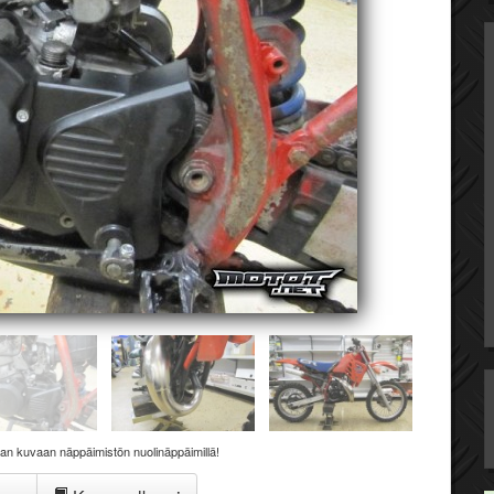
aan kuvaan näppäimistön nuolinäppäimillä!