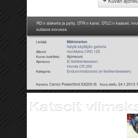
Kuvan ajone
RD:n alakerta ja pytty, DTR:n kansi, DTLC:n kaasari, imu
sulassa sovussa.
Mäkistation
Lisääjä
Näytä käyttäjän galleria
HonMaha CRD 125
Albumi
Ajoneuvo
Kuvan luokittelu
Ei tieliikenteeseen:
Ajoneuvo
Honda CR 250
Enduro/motocross (ei tieliikenteeseen)
Kategoria
Canon PowerShot SX200 IS
24.1.2013 
Kamera
Kuva otettu