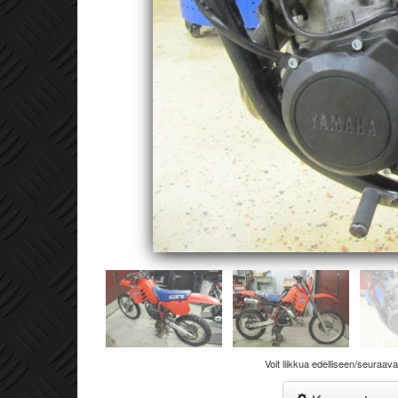
Voit liikkua edelliseen/seuraav