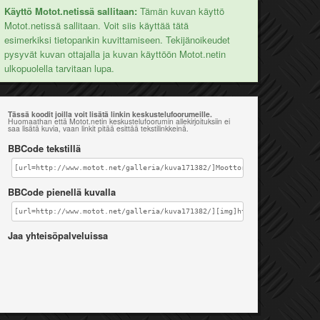
Käyttö Motot.netissä sallitaan:
Tämän kuvan käyttö
Motot.netissä sallitaan. Voit siis käyttää tätä
esimerkiksi tietopankin kuvittamiseen. Tekijänoikeudet
pysyvät kuvan ottajalla ja kuvan käyttöön Motot.netin
ulkopuolella tarvitaan lupa.
Tässä koodit joilla voit lisätä linkin keskustelufoorumeille.
Huomaathan että Motot.netin keskustelufoorumin allekirjoituksiin ei
saa lisätä kuvia, vaan linkit pitää esittää tekstilinkkeinä.
BBCode tekstillä
[url=http://www.motot.net/galleria/kuva171382/]Moottoria[/url]
BBCode pienellä kuvalla
[url=http://www.motot.net/galleria/kuva171382/][img]http://www.motot.ne
Jaa yhteisöpalveluissa