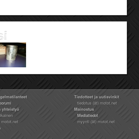
ngelmatilanteet
Tiedotteet ja uutisvinkit
oorumi
tiedotus (ät) motot.net
a yhteistyö
Mainostus
likainen
Mediatiedot
) motot.net
myynti (ät) motot.net
n