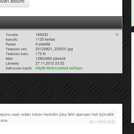
van albumi
166332
Tunniste
1135 kertaa
Katsottu
0 pistettä
Pisteet
20120821_230031.jpg
Tiedoston nimi
172 kt
Tiedoston koko
1280x960 pikseliä
Mitat
27.11.2012 23:32
Lähetetty
Käyttö Motot.netissä sallitaan
Salli kuvien käyttö
iponu vaan erään toisen henkilön joka lähti ajamaan heti kylmällä
kana.
28.11.2012 18:22