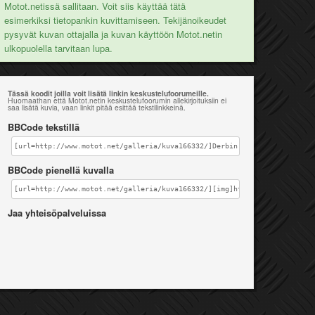
Motot.netissä sallitaan. Voit siis käyttää tätä
esimerkiksi tietopankin kuvittamiseen. Tekijänoikeudet
pysyvät kuvan ottajalla ja kuvan käyttöön Motot.netin
ulkopuolella tarvitaan lupa.
Tässä koodit joilla voit lisätä linkin keskustelufoorumeille.
Huomaathan että Motot.netin keskustelufoorumin allekirjoituksiin ei
saa lisätä kuvia, vaan linkit pitää esittää tekstilinkkeinä.
BBCode tekstillä
[url=http://www.motot.net/galleria/kuva166332/]Derbin mäntä pakopuolelt
BBCode pienellä kuvalla
[url=http://www.motot.net/galleria/kuva166332/][img]http://www.motot.ne
Jaa yhteisöpalveluissa