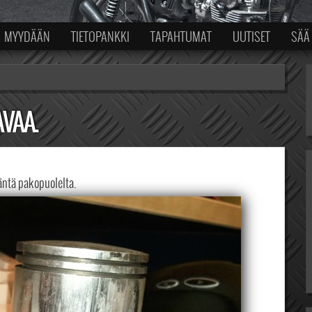
MYYDÄÄN
TIETOPANKKI
TAPAHTUMAT
UUTISET
SÄÄ
AVAA.
ntä pakopuolelta.