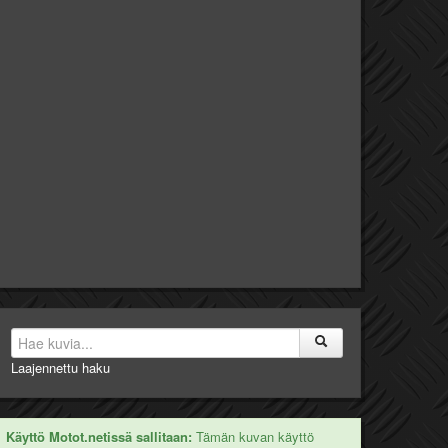
Laajennettu haku
Käyttö Motot.netissä sallitaan:
Tämän kuvan käyttö