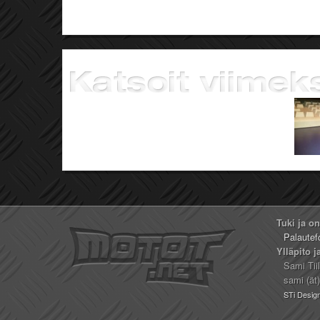
Tuki ja o
Palautef
Ylläpito j
Sami Tii
sami (ät
STi Desig