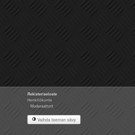
Rekisteriseloste
Henkilökunta
Moderaattorit
Vaihda teeman sävy