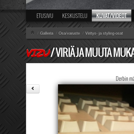
KUVAT/VIDEOT
ETUSIVU
KESKUSTELU
/
Galleria
/
Osa/varuste
/
Viritys- ja styling-osat
/
VIRIÄ JA MUUTA MUK
VIZU
Derbin mä