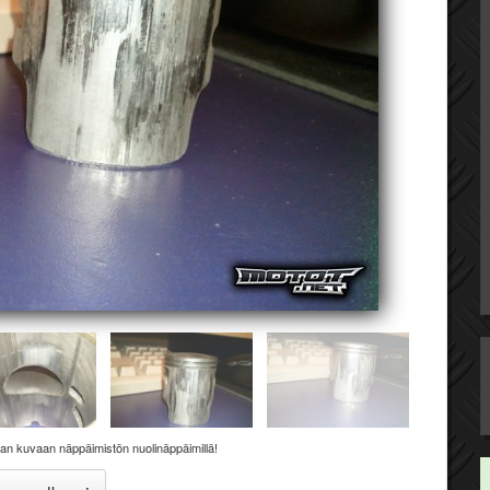
aan kuvaan näppäimistön nuolinäppäimillä!