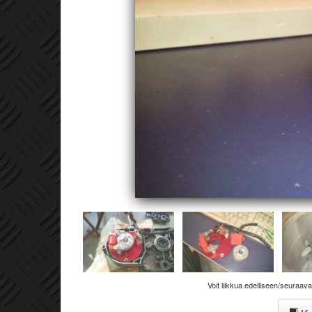
Voit liikkua edelliseen/seuraav