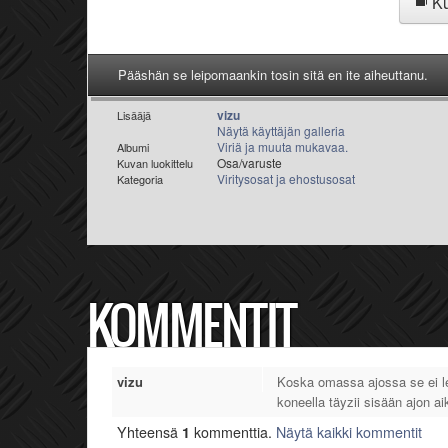
Ku
Pääshän se leipomaankin tosin sitä en ite aiheuttanu.
vizu
Lisääjä
Näytä käyttäjän galleria
Viriä ja muuta mukavaa.
Albumi
Osa/varuste
Kuvan luokittelu
Viritysosat ja ehostusosat
Kategoria
KOMMENTIT
vizu
Koska omassa ajossa se ei le
koneella täyzii sisään ajon ai
Yhteensä
1
kommenttia.
Näytä kaikki kommentit