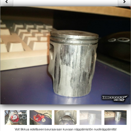
Säännöt ja ohjeet
Uudet ajoneuvot
Uudet kuvat
Uudet videot
Uudet kommentit
MYYDÄÄN
Haku
Ohjeet
Ajoneuvot
Osat
TIETOPANKKI
TAPAHTUMAT
MP15 kuvia
MP14 kuvia
MP13 kuvia
ACS 2015 kuvia
Lisää uusi tapahtuma
UUTISET
SÄÄ
Voit liikkua edelliseen/seuraavaan kuvaan näppäimistön nuolinäppäimillä!