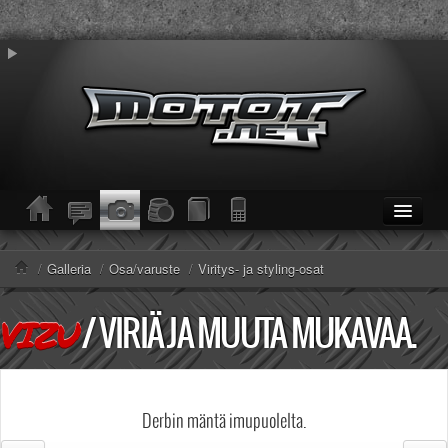
ETUSIVU
Moottoripyörät
/
Galleria
/
Osa/varuste
/
Viritys- ja styling-osat
Kevytmoottoripyörät
Mopot
/
VIRIÄ JA MUUTA MUKAVAA.
VIZU
Enduro/MX
KESKUSTELU
Haku
Säännöt ja ohjeet
Derbin mäntä imupuolelta.
KUVAT/VIDEOT
Haku