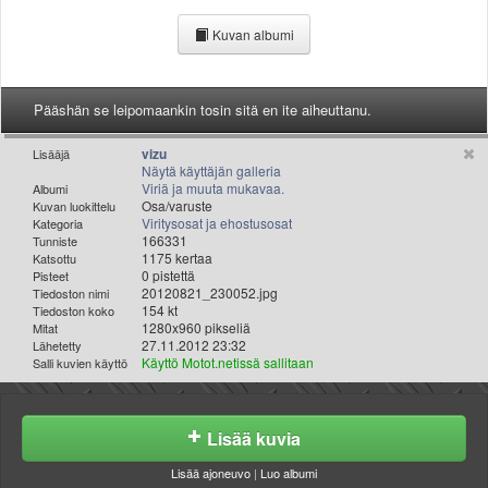
Valitse paikkakunta
Kuvan albumi
Helsingin sää
Tampereen sää
Turun sää
Pääshän se leipomaankin tosin sitä en ite aiheuttanu.
Oulun sää
Kuopion sää
vizu
Lisääjä
Rovaniemen sää
Näytä käyttäjän galleria
Viriä ja muuta mukavaa.
Albumi
MUUT
Osa/varuste
Kuvan luokittelu
VIP-jäsenyys
Viritysosat ja ehostusosat
Kategoria
Paidat ja vaatteet
166331
Tunniste
1175 kertaa
Katsottu
Suunnittele oma paita
0 pistettä
Pisteet
Mainostus
20120821_230052.jpg
Tiedoston nimi
154 kt
Tiedoston koko
Palaute
1280x960 pikseliä
Mitat
Kevytversio
27.11.2012 23:32
Lähetetty
Käyttö Motot.netissä sallitaan
Salli kuvien käyttö
Lisää kuvia
Lisää ajoneuvo
|
Luo albumi