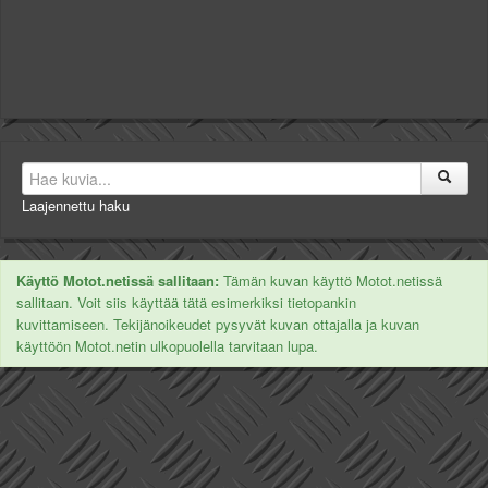
Laajennettu haku
Käyttö Motot.netissä sallitaan:
Tämän kuvan käyttö Motot.netissä
sallitaan. Voit siis käyttää tätä esimerkiksi tietopankin
kuvittamiseen. Tekijänoikeudet pysyvät kuvan ottajalla ja kuvan
käyttöön Motot.netin ulkopuolella tarvitaan lupa.