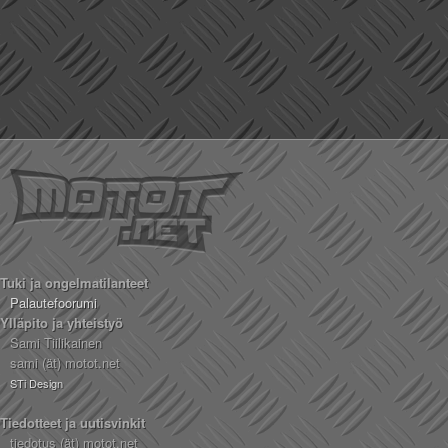
Tuki ja ongelmatilanteet
Palautefoorumi
Ylläpito ja yhteistyö
Sami Tiilikainen
sami (ät) motot.net
STi Design
Tiedotteet ja uutisvinkit
tiedotus (ät) motot.net