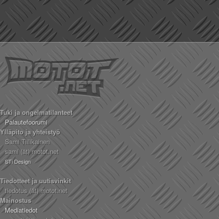
Tuki ja ongelmatilanteet
Palautefoorumi
Ylläpito ja yhteistyö
Sami Tiilikainen
sami (ät) motot.net
STi Design
Tiedotteet ja uutisvinkit
tiedotus (ät) motot.net
Mainostus
Mediatiedot