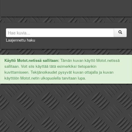
Laajennettu haku
Käyttö Motot.netissä sallitaan:
Tämän kuvan käyttö Motot.netissä
sallitaan. Voit siis käyttää tätä esimerkiksi tietopankin
kuvittamiseen. Tekijänoikeudet pysyvät kuvan ottajalla ja kuvan
käyttöön Motot.netin ulkopuolella tarvitaan lupa.