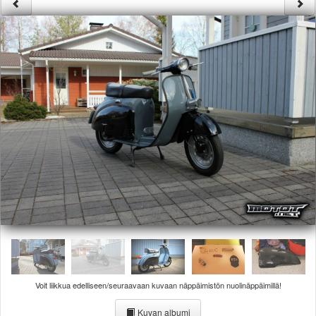
Säännöt ja ohjeet
Uudet ajoneuvot
Uudet kuvat
Uudet videot
Uudet kommentit
MYYDÄÄN
Haku
Ohjeet
Ajoneuvot
Osat
TIETOPANKKI
TAPAHTUMAT
MP15 kuvia
MP14 kuvia
MP13 kuvia
ACS 2015 kuvia
Lisää uusi tapahtuma
Voit liikkua edelliseen/seuraavaan kuvaan näppäimistön nuolinäppäimillä!
UUTISET
SÄÄ
Kuvan albumi