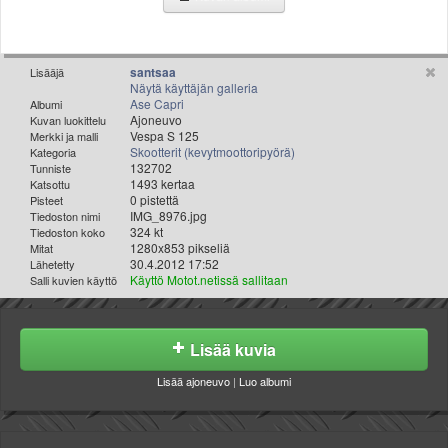
Valitse paikkakunta
Helsingin sää
Tampereen sää
santsaa
Lisääjä
Turun sää
Näytä käyttäjän galleria
Ase Capri
Albumi
Oulun sää
Ajoneuvo
Kuvan luokittelu
Kuopion sää
Vespa S 125
Merkki ja malli
Skootterit (kevytmoottoripyörä)
Kategoria
Rovaniemen sää
132702
Tunniste
MUUT
1493 kertaa
Katsottu
VIP-jäsenyys
0 pistettä
Pisteet
IMG_8976.jpg
Tiedoston nimi
Paidat ja vaatteet
324 kt
Tiedoston koko
Suunnittele oma paita
1280x853 pikseliä
Mitat
30.4.2012 17:52
Lähetetty
Mainostus
Käyttö Motot.netissä sallitaan
Salli kuvien käyttö
Palaute
Kevytversio
Lisää kuvia
Lisää ajoneuvo
|
Luo albumi