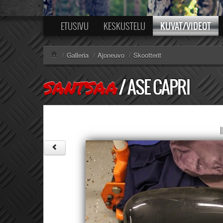
KUVAT/VIDEOT
ETUSIVU
KESKUSTELU
/
Galleria
/
Ajoneuvo
/
Skootterit
/
ASE CAPRI
SANTSAA