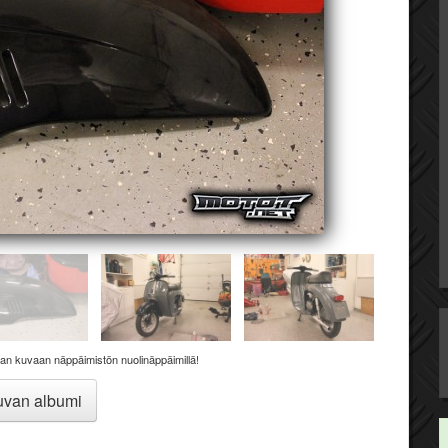
aan kuvaan näppäimistön nuolinäppäimillä!
van albumi