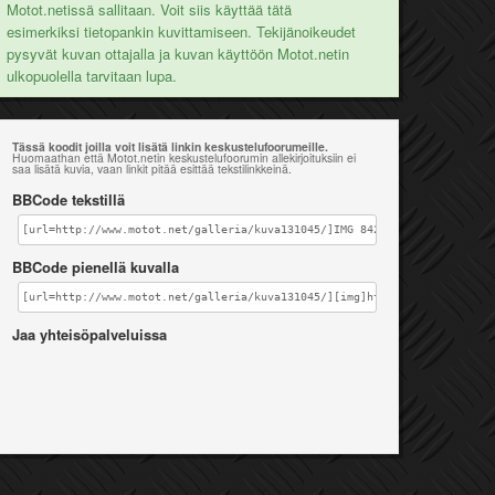
Motot.netissä sallitaan. Voit siis käyttää tätä
esimerkiksi tietopankin kuvittamiseen. Tekijänoikeudet
pysyvät kuvan ottajalla ja kuvan käyttöön Motot.netin
ulkopuolella tarvitaan lupa.
Tässä koodit joilla voit lisätä linkin keskustelufoorumeille.
Huomaathan että Motot.netin keskustelufoorumin allekirjoituksiin ei
saa lisätä kuvia, vaan linkit pitää esittää tekstilinkkeinä.
BBCode tekstillä
[url=http://www.motot.net/galleria/kuva131045/]IMG 8423[/url]
BBCode pienellä kuvalla
[url=http://www.motot.net/galleria/kuva131045/][img]http://www.motot.ne
Jaa yhteisöpalveluissa