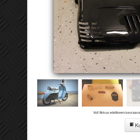
Voit liikkua edelliseen/seuraav
Ku