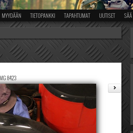
MYYDÄÄN
TIETOPANKKI
TAPAHTUMAT
UUTISET
SÄÄ
IMG 8423