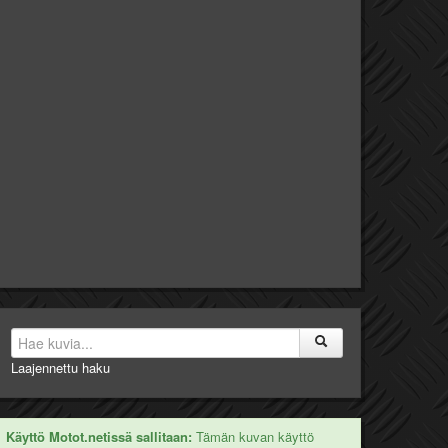
Laajennettu haku
Käyttö Motot.netissä sallitaan:
Tämän kuvan käyttö