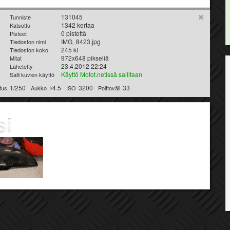
131045
Tunniste
1342 kertaa
Katsottu
0 pistettä
Pisteet
IMG_8423.jpg
Tiedoston nimi
245 kt
Tiedoston koko
972x648 pikseliä
Mitat
23.4.2012 22:24
Lähetetty
Käyttö Motot.netissä sallitaan
Salli kuvien käyttö
1/250
f/4.5
3200
33
tus
Aukko
ISO
Polttoväli