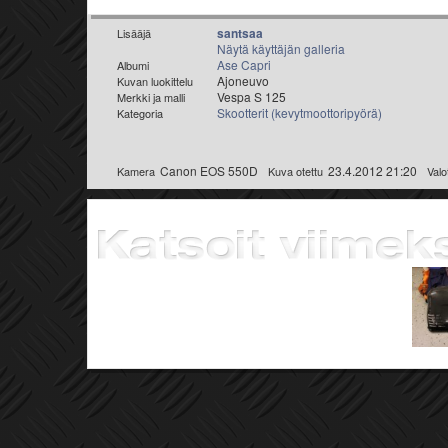
santsaa
Lisääjä
Näytä käyttäjän galleria
Ase Capri
Albumi
Ajoneuvo
Kuvan luokittelu
Vespa S 125
Merkki ja malli
Skootterit (kevytmoottoripyörä)
Kategoria
Canon EOS 550D
23.4.2012 21:20
Kamera
Kuva otettu
Valo