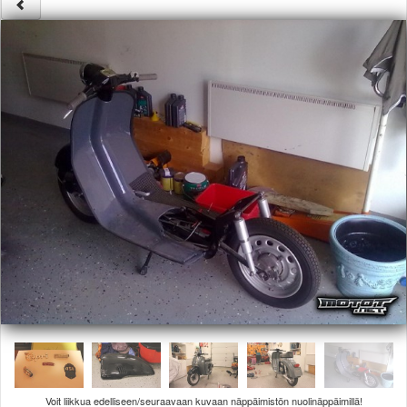
Säännöt ja ohjeet
Uudet ajoneuvot
Uudet kuvat
Uudet videot
Uudet kommentit
MYYDÄÄN
Haku
Ohjeet
Ajoneuvot
Osat
TIETOPANKKI
TAPAHTUMAT
MP15 kuvia
MP14 kuvia
MP13 kuvia
ACS 2015 kuvia
Lisää uusi tapahtuma
UUTISET
SÄÄ
Voit liikkua edelliseen/seuraavaan kuvaan näppäimistön nuolinäppäimillä!