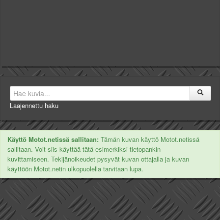
Laajennettu haku
Käyttö Motot.netissä sallitaan:
Tämän kuvan käyttö Motot.netissä
sallitaan. Voit siis käyttää tätä esimerkiksi tietopankin
kuvittamiseen. Tekijänoikeudet pysyvät kuvan ottajalla ja kuvan
käyttöön Motot.netin ulkopuolella tarvitaan lupa.