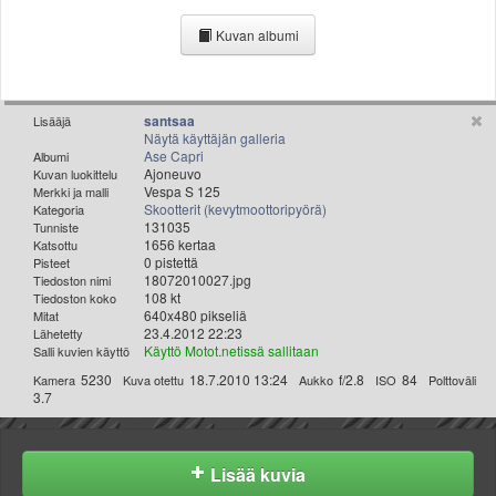
Valitse paikkakunta
Kuvan albumi
Helsingin sää
Tampereen sää
Turun sää
Oulun sää
santsaa
Lisääjä
Näytä käyttäjän galleria
Kuopion sää
Ase Capri
Albumi
Rovaniemen sää
Ajoneuvo
Kuvan luokittelu
Vespa S 125
Merkki ja malli
MUUT
Skootterit (kevytmoottoripyörä)
Kategoria
VIP-jäsenyys
131035
Tunniste
Paidat ja vaatteet
1656 kertaa
Katsottu
0 pistettä
Pisteet
Suunnittele oma paita
18072010027.jpg
Tiedoston nimi
Mainostus
108 kt
Tiedoston koko
640x480 pikseliä
Mitat
Palaute
23.4.2012 22:23
Lähetetty
Kevytversio
Käyttö Motot.netissä sallitaan
Salli kuvien käyttö
5230
18.7.2010 13:24
f/2.8
84
Kamera
Kuva otettu
Aukko
ISO
Polttoväli
3.7
Lisää kuvia