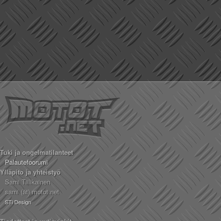
Tuki ja ongelmatilanteet
Palautefoorumi
Ylläpito ja yhteistyö
Sami Tiilikainen
sami (ät) motot.net
STi Design