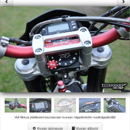
Säännöt ja ohjeet
Uudet ajoneuvot
Uudet kuvat
Uudet videot
Uudet kommentit
MYYDÄÄN
Haku
Ohjeet
Ajoneuvot
Osat
TIETOPANKKI
TAPAHTUMAT
MP15 kuvia
MP14 kuvia
MP13 kuvia
ACS 2015 kuvia
Lisää uusi tapahtuma
Voit liikkua edelliseen/seuraavaan kuvaan näppäimistön nuolinäppäimillä!
UUTISET
SÄÄ
Kuvan ajoneuvo
Kuvan albumi