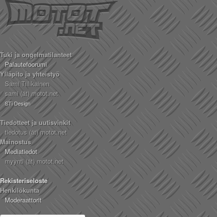
Tuki ja ongelmatilanteet
Palautefoorumi
Ylläpito ja yhteistyö
Sami Tiilikainen
sami (ät) motot.net
STi Design
Tiedotteet ja uutisvinkit
tiedotus (ät) motot.net
Mainostus
Mediatiedot
myynti (ät) motot.net
Rekisteriseloste
Henkilökunta
Moderaattorit