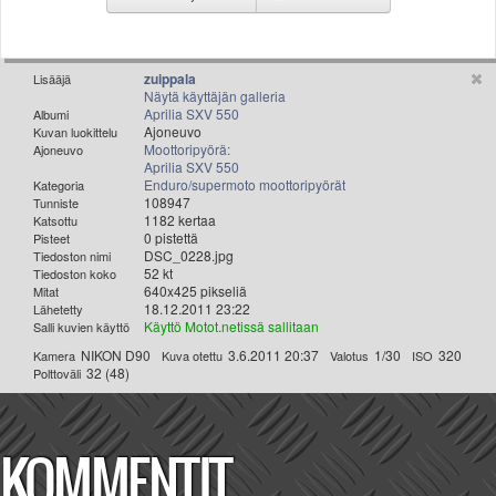
Valitse paikkakunta
Helsingin sää
Tampereen sää
zuippala
Lisääjä
Turun sää
Näytä käyttäjän galleria
Aprilia SXV 550
Albumi
Oulun sää
Ajoneuvo
Kuvan luokittelu
Kuopion sää
Moottoripyörä:
Ajoneuvo
Aprilia SXV 550
Rovaniemen sää
Enduro/supermoto moottoripyörät
Kategoria
MUUT
108947
Tunniste
1182 kertaa
VIP-jäsenyys
Katsottu
0 pistettä
Pisteet
Paidat ja vaatteet
DSC_0228.jpg
Tiedoston nimi
Suunnittele oma paita
52 kt
Tiedoston koko
640x425 pikseliä
Mitat
Mainostus
18.12.2011 23:22
Lähetetty
Palaute
Käyttö Motot.netissä sallitaan
Salli kuvien käyttö
Kevytversio
NIKON D90
3.6.2011 20:37
1/30
320
Kamera
Kuva otettu
Valotus
ISO
32 (48)
Polttoväli
KOMMENTIT