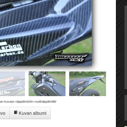
aan kuvaan näppäimistön nuolinäppäimillä!
uvo
Kuvan albumi