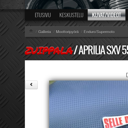
KUVAT/VIDEOT
ETUSIVU
KESKUSTELU
/
Galleria
/
Moottoripyörä
/
Enduro/Supermoto
/
APRILIA SXV 
ZUIPPALA