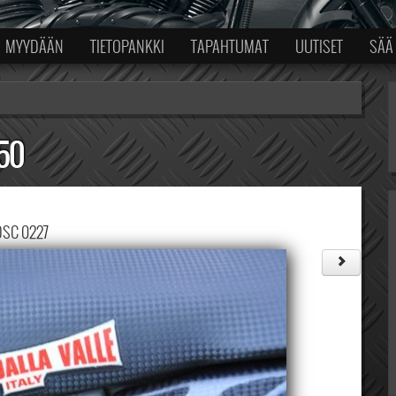
MYYDÄÄN
TIETOPANKKI
TAPAHTUMAT
UUTISET
SÄÄ
550
DSC 0227