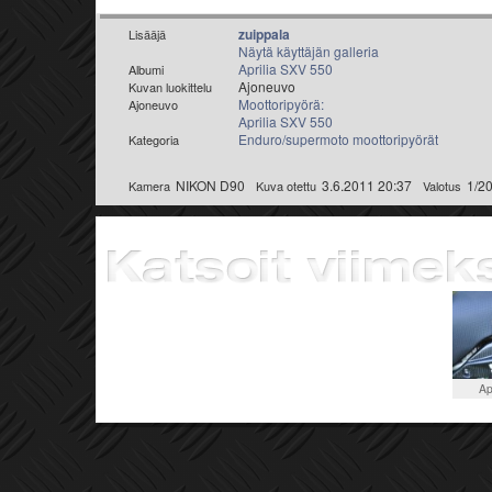
zuippala
Lisääjä
Näytä käyttäjän galleria
Aprilia SXV 550
Albumi
Ajoneuvo
Kuvan luokittelu
Moottoripyörä:
Ajoneuvo
Aprilia SXV 550
Enduro/supermoto moottoripyörät
Kategoria
NIKON D90
3.6.2011 20:37
1/2
Kamera
Kuva otettu
Valotus
Ap