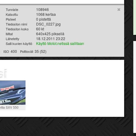
108946
Tunniste
1068 kertaa
Katsottu
0 pistettä
Pisteet
DSC_0227.jpg
Tiedoston nimi
60 kt
Tiedoston koko
640x425 pikseliä
Mitat
18.12.2011 23:22
Lähetetty
Käyttö Motot.netissä sallitaan
Salli kuvien käyttö
0
400
35 (52)
ISO
Polttoväli
rilia SXV 550