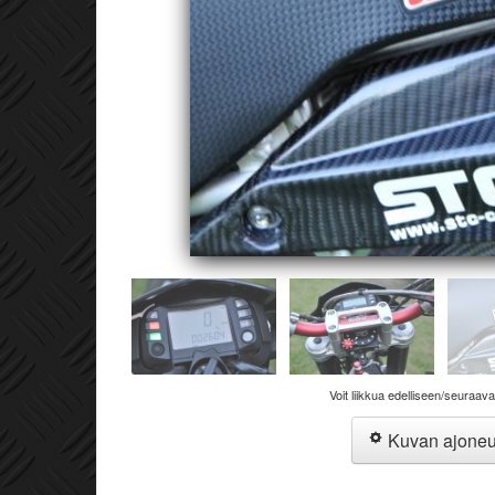
Voit liikkua edelliseen/seuraav
Kuvan ajone