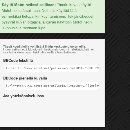
Käyttö Motot.netissä sallitaan:
Tämän kuvan käyttö
Motot.netissä sallitaan. Voit siis käyttää tätä
esimerkiksi tietopankin kuvittamiseen. Tekijänoikeudet
pysyvät kuvan ottajalla ja kuvan käyttöön Motot.netin
ulkopuolella tarvitaan lupa.
Tässä koodit joilla voit lisätä linkin keskustelufoorumeille.
Huomaathan että Motot.netin keskustelufoorumin allekirjoituksiin ei
saa lisätä kuvia, vaan linkit pitää esittää tekstilinkkeinä.
BBCode tekstillä
[url=http://www.motot.net/galleria/kuva108946/]DSC 0227[/url]
BBCode pienellä kuvalla
[url=http://www.motot.net/galleria/kuva108946/][img]http://www.motot.ne
Jaa yhteisöpalveluissa