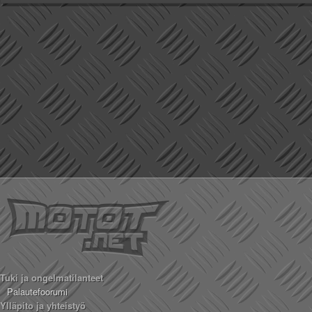
Tuki ja ongelmatilanteet
Palautefoorumi
Ylläpito ja yhteistyö