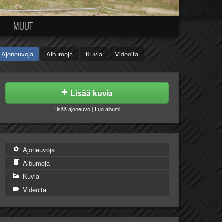
MUUT
Ajoneuvoja
Albumeja
Kuvia
Videoita
Lisää kuvia
Lisää ajoneuvo
|
Luo albumi
Ajoneuvoja
Albumeja
Kuvia
Videoita