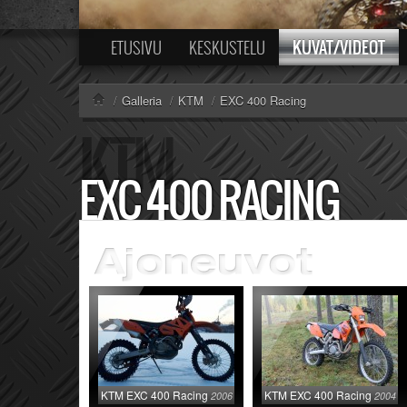
KUVAT/VIDEOT
ETUSIVU
KESKUSTELU
/
Galleria
/
KTM
/
EXC 400 Racing
EXC 400 RACING
KTM EXC 400 Racing
KTM EXC 400 Racing
2006
2004