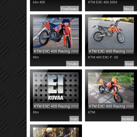
ktm 400
KTM EXC 400 2004
FreeRaderi
Hm<3
KTM EXC 400 Racing
KTM EXC 400 Racing
2006
2002
Ktm
KTM 400 EXC-F -02
Tmulen
Soad
KTM EXC 400 Racing
KTM EXC 400 Racing
2002
2006
Ktm
KTM
Irodz
bonbon