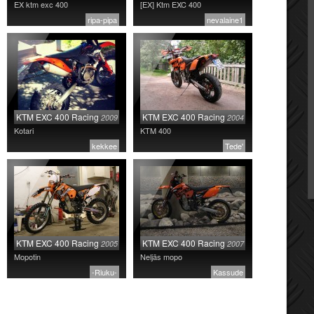
EX ktm exc 400
[EX] Ktm EXC 400
ripa-pipa
nevalaine1
KTM EXC 400 Racing
KTM EXC 400 Racing
2009
2004
Kotari
KTM 400
kekkee
Tede'
KTM EXC 400 Racing
KTM EXC 400 Racing
2005
2007
Mopotin
Neljäs mopo
-Riuku-
Kassude