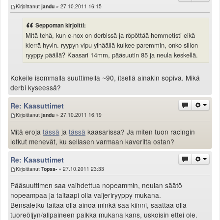
Kirjoittanut
jandu
» 27.10.2011 16:15
Seppoman kirjoitti:
Mitä tehä, kun e-nox on derbissä ja röpöttää hemmetisti eikä
kierrä hyvin. ryypyn vipu ylhäällä kulkee paremmin, onko sillon
ryyppy päällä? Kaasari 14mm, pääsuutin 85 ja neula keskellä.
Kokeile isommalla suuttimella ~90, itsellä ainakin sopiva. Mikä
derbi kyseessä?
Re: Kaasuttimet
Kirjoittanut
jandu
» 27.10.2011 16:19
Mitä eroja
tässä
ja
tässä
kaasarissa? Ja miten tuon racingin
letkut menevät, ku sellasen varmaan kaverilta ostan?
Re: Kaasuttimet
Kirjoittanut
Topsa-
» 27.10.2011 23:33
Pääsuuttimen saa vaihdettua nopeammin, neulan säätö
nopeampaa ja taitaapi olla vaijeriryyppy mukana.
Bensaletku taitaa olla ainoa minkä saa kiinni, saattaa olla
tuoreöljyn/alipaineen paikka mukana kans, uskoisin ettei ole.