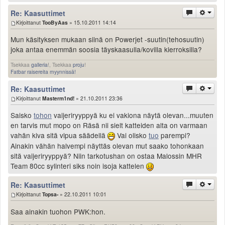
Valitse paikkakunta
Re: Kaasuttimet
Helsingin sää
Kirjoittanut
TooByAas
» 15.10.2011 14:14
Tampereen sää
Mun käsityksen mukaan siinä on Powerjet -suutin(tehosuutin)
Turun sää
joka antaa enemmän soosia täyskaasulla/kovilla kierroksilla?
Oulun sää
Tsekkaa
galleria
!, Tsekkaa
proju
!
Kuopion sää
Fatbar raisereita myynnissä!
Rovaniemen sää
Re: Kaasuttimet
MUUT
Kirjoittanut
Masterm1nd!
» 21.10.2011 23:36
VIP-jäsenyys
Paidat ja vaatteet
Saisko
tohon
vaijeriryyppyä ku ei vakiona näytä olevan...muuten
Suunnittele oma paita
en tarvis mut mopo on Räsä nii sielt katteiden alta on varmaan
vahän kiva sitä vipua säädellä
Vai olisko
tuo
parempi?
Mainostus
Ainakin vähän halvempi näyttäs olevan mut saako tohonkaan
Palaute
sitä vaijeriryyppyä? Niin tarkotushan on ostaa Malossin MHR
Kevytversio
Team 80cc sylinteri siks noin isoja kattelen
Re: Kaasuttimet
Kirjoittanut
Topsa-
» 22.10.2011 10:01
Saa ainakin tuohon PWK:hon.