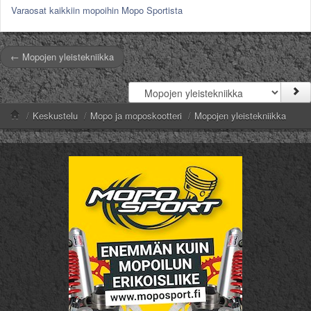
Varaosat kaikkiin mopoihin Mopo Sportista
← Mopojen yleistekniikka
/
Keskustelu
/
Mopo ja moposkootteri
/
Mopojen yleistekniikka