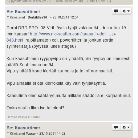
Ex pyörät: Suzuki Ts125 vm.-77 , Gilera RK50 vm.-00 , Suzuki PV vm.-94
Re: Kaasuttimet
Kirjoittanut
_DerbiMies96_
» 23.10.2011 12:54
Derbi DRD PRO -08.Virit täysin tyhjä vakioputki , dellortton 19
mm kaasari
http://www.mc-scatter.com/kaasutin-dell ... p-
843.html
,rajoittamaton cdi, powerfiltteri ja jonkun sortin
sylinterisarja (pytyssä lukee stage6)
Kun kaasuttimen ryyppyvipu on ylhäällä,niin ryyppy on ilmeisesti
päällä.Suuttimena on 94
Vipu ylhäällä kone kiertää kunnolla ja toimii normaalisti.
Vipu alhaalla ei ota kierroksia,käy vain tyhjäkäyntiä.
Kaasutinta olen säätänyt,mutta millään säädöillä ei korjaantunut.
Onko suutin liian iso tai pieni?
Derbillä vaikka kuuhun!
Re: Kaasuttimet
Kirjoittanut
Topsa-
» 23.10.2011 14:02