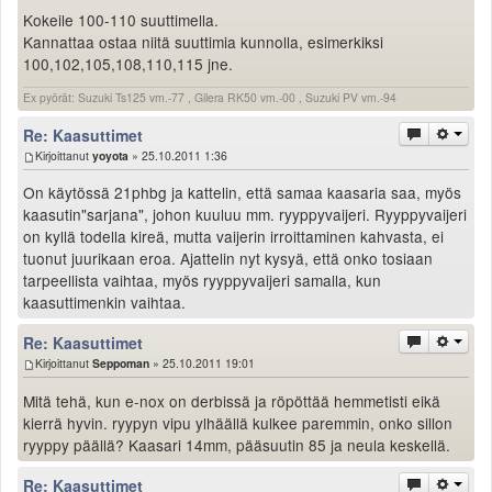
Kokeile 100-110 suuttimella.
Kannattaa ostaa niitä suuttimia kunnolla, esimerkiksi
100,102,105,108,110,115 jne.
Ex pyörät: Suzuki Ts125 vm.-77 , Gilera RK50 vm.-00 , Suzuki PV vm.-94
Re: Kaasuttimet
Kirjoittanut
yoyota
» 25.10.2011 1:36
On käytössä 21phbg ja kattelin, että samaa kaasaria saa, myös
kaasutin"sarjana", johon kuuluu mm. ryyppyvaijeri. Ryyppyvaijeri
on kyllä todella kireä, mutta vaijerin irroittaminen kahvasta, ei
tuonut juurikaan eroa. Ajattelin nyt kysyä, että onko tosiaan
tarpeellista vaihtaa, myös ryyppyvaijeri samalla, kun
kaasuttimenkin vaihtaa.
Re: Kaasuttimet
Kirjoittanut
Seppoman
» 25.10.2011 19:01
Mitä tehä, kun e-nox on derbissä ja röpöttää hemmetisti eikä
kierrä hyvin. ryypyn vipu ylhäällä kulkee paremmin, onko sillon
ryyppy päällä? Kaasari 14mm, pääsuutin 85 ja neula keskellä.
Re: Kaasuttimet