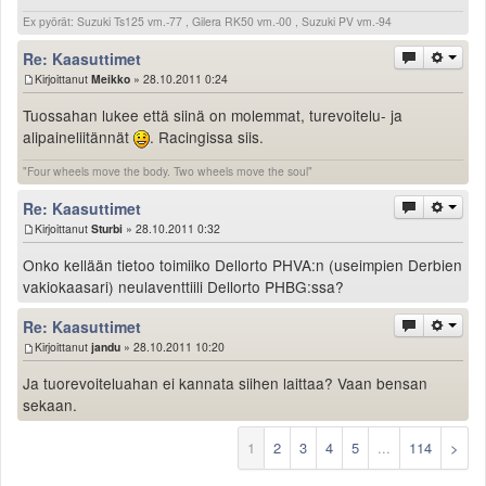
Ex pyörät: Suzuki Ts125 vm.-77 , Gilera RK50 vm.-00 , Suzuki PV vm.-94
Re: Kaasuttimet
Kirjoittanut
Meikko
» 28.10.2011 0:24
Tuossahan lukee että siinä on molemmat, turevoitelu- ja
alipaineliitännät
. Racingissa siis.
"Four wheels move the body. Two wheels move the soul"
Re: Kaasuttimet
Kirjoittanut
Sturbi
» 28.10.2011 0:32
Onko kellään tietoo toimiiko Dellorto PHVA:n (useimpien Derbien
vakiokaasari) neulaventtiili Dellorto PHBG:ssa?
Re: Kaasuttimet
Kirjoittanut
jandu
» 28.10.2011 10:20
Ja tuorevoiteluahan ei kannata siihen laittaa? Vaan bensan
sekaan.
1
2
3
4
5
...
114
>