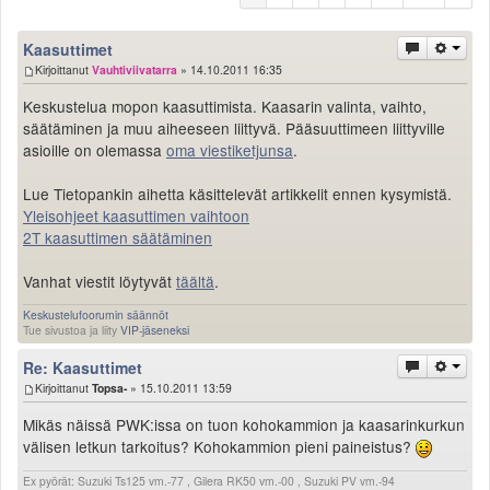
Säännöt ja ohjeet
Uudet ajoneuvot
Kaasuttimet
Kirjoittanut
Uudet kuvat
Vauhtiviivatarra
» 14.10.2011 16:35
Uudet videot
Keskustelua mopon kaasuttimista. Kaasarin valinta, vaihto,
Uudet kommentit
säätäminen ja muu aiheeseen liittyvä. Pääsuuttimeen liittyville
MYYDÄÄN
asioille on olemassa
oma viestiketjunsa
.
Haku
Lue Tietopankin aihetta käsittelevät artikkelit ennen kysymistä.
Ohjeet
Yleisohjeet kaasuttimen vaihtoon
Ajoneuvot
2T kaasuttimen säätäminen
Osat
TIETOPANKKI
Vanhat viestit löytyvät
täältä
.
TAPAHTUMAT
Keskustelufoorumin säännöt
MP15 kuvia
Tue sivustoa ja liity
VIP-jäseneksi
MP14 kuvia
Re: Kaasuttimet
MP13 kuvia
Kirjoittanut
Topsa-
» 15.10.2011 13:59
ACS 2015 kuvia
Mikäs näissä PWK:issa on tuon kohokammion ja kaasarinkurkun
Lisää uusi tapahtuma
välisen letkun tarkoitus? Kohokammion pieni paineistus?
UUTISET
SÄÄ
Ex pyörät: Suzuki Ts125 vm.-77 , Gilera RK50 vm.-00 , Suzuki PV vm.-94