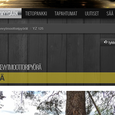
MYYDÄÄN
TIETOPANKKI
TAPAHTUMAT
UUTISET
SÄÄ
evytmoottoripyörät
/
YZ 125
tykk
EVYTMOOTTORIPYÖRÄ
TÄ