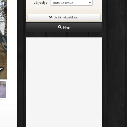
Järjestys
Lisää hakuehtoja...
Hae
-
Iskutilavuus
Rajaton
300cc
600cc
1000cc
2000cc
-
Vuosimalli
Rajaton
1989
1999
2009
2026
-
Hinta
Rajaton
4000€
12000€
25000€
-
Ajettu
Rajaton
15tkm
40tkm
70tkm
100tkm