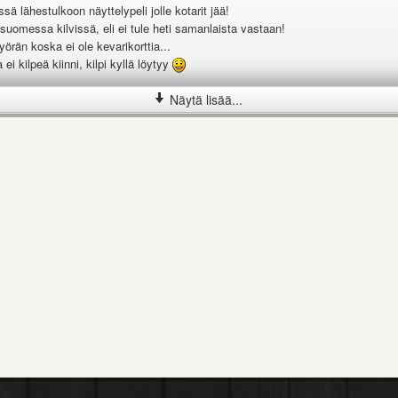
sä lähestulkoon näyttelypeli jolle kotarit jää!
 suomessa kilvissä, eli ei tule heti samanlaista vastaan!
örän koska ei ole kevarikorttia...
d32649/]Myydään Yamaha YZ 125  2011 kevytmoottoripyörä[/url]
ei kilpeä kiinni, kilpi kyllä löytyy
Näytä lisää...
ivän käteistarjous!
d32649/][img]http://www.motot.net/talli/kuvat/a/4/32649/261398_thumb.jpg[/i
n -85, moottori ja alusta -93 yz:sta otettu.
muovit ja tankki on uusimmasta yz:sta eli -05--->
uitin koko putkisto
aihdettu 0h sitten!
ari huollettu & shimmitetty uudestaan 1h sitten
iin 63h sitten vaihdettu kaikki koneen laakerit,,stefat ja vaihtesto
ouset 5h sitten
ten äänenvaimentimen villat
n etujarruun kaikki kumit ja tiivisteet.
a +1500€ edestä.
laatikkoon vaihdettu 10h välein ja samalla ilmanputsari pesty ja öljytty.
tulee toinen moottori joka on osissa.
ä lähes uudet renkaat!
kset on kohillaan ja aina ekasta käyntiin, ei mitään vikaa.