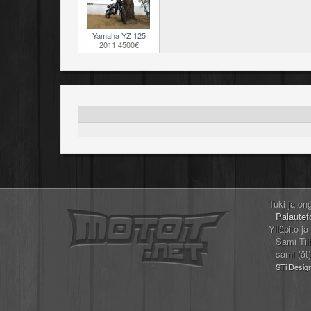
Yamaha YZ 125
2011 4500€
Tuki ja on
Palautef
Ylläpito ja
Sami Tii
sami (ät
STi Desig