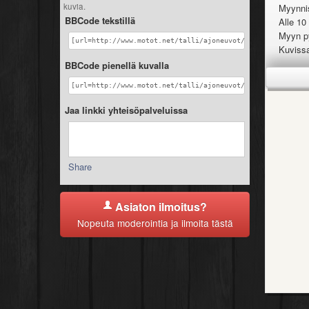
kuvia.
Myynnis
BBCode tekstillä
Alle 10
Myyn py
[url=http://www.motot.net/talli/ajoneuvot/yamaha/yz_125/i
Kuvissa 
BBCode pienellä kuvalla
Kysy pä
[url=http://www.motot.net/talli/ajoneuvot/yamaha/yz_125/i
Runko o
Jaa linkki yhteisöpalveluissa
Kaikki 
Procirc
Mäntä v
Takaisk
Share
Moottor
Kytkinj
10h sit
Asiaton ilmoitus?
2h sitte
Nopeuta moderointia ja ilmoita tästä
Kuittej
Öljyjä 
Mukaan 
Pyöräss
Puristu