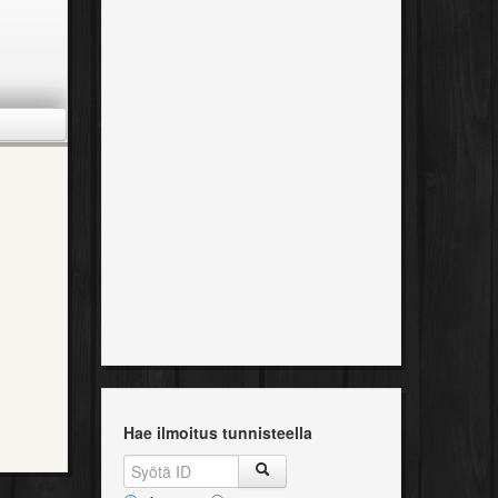
Ajoneuvoluokka
Kategoria
Myyjä
mg][/url]
Hae ilmoitus tunnisteella