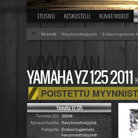
ETUSIVU
KESKUSTELU
KUVAT/VIDEOT
/
Mototalli
/
Kevytmoottoripyörä
/
Enduro/supermoto k
YAMAHA YZ 125
2011
K
POISTETTU MYYNNIS
Yamaha YZ 125
Tunniste (ID)
32649
Ajoneuvoluokka
Kevytmoottoripyörä
Kategoria
Enduro/supermoto
kevytmoottoripyörät