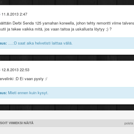
illa pääsee 1,5-2h.
et
6
11.8.2013 2:47
ssa 7kw mutta pyörä on täysitehoinen!
päittäin Derbi Senda 125 yamahan koneella, johon tehty remontti viime talven
sutii ja tekee vaikka mitä, jos vaan taitoa ja uskallusta löytyy ;) ?
ensisijaisesti mopoihin mutta voihan sitä kaikkea ehdottaa!
aus:
....:D saat aika helvetisti laittaa väliä.
6
12.8.2013 22:53
rvelinki :D Ei vaan pysty :/
aus:
Mieti ennen kuin kysyt.
SOIT VIIMEKSI NÄITÄ
poista 