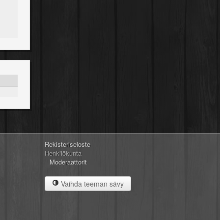
Rekisteriseloste
Henkilökunta
Moderaattorit
Vaihda teeman sävy