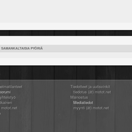
SAMANKALTAISIA PYÖRIÄ
gelmatilanteet
Tiedotteet ja uutisvinkit
oorumi
tiedotus (ät) motot.net
 yhteistyö
Mainostus
likainen
Mediatiedot
) motot.net
myynti (ät) motot.net
n