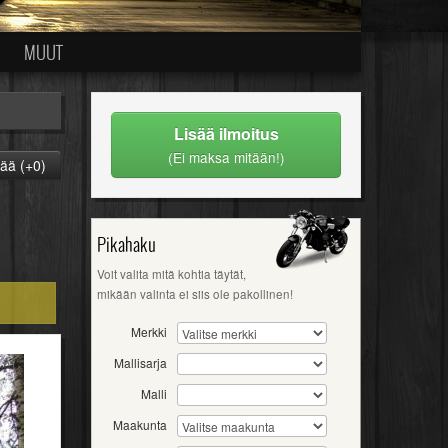
MUUT
Lisää ilmoitus
(Ei maksa mitään!)
ää (+0)
Pikahaku
Voit valita mitä kohtia täytät,
mikään valinta ei siis ole pakollinen!
Merkki
Mallisarja
Malli
Maakunta