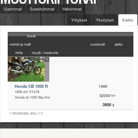
Säännöt ja ohjeet
Uusimmat
Suosituimmat
Halvimmat
Uudet ajoneuvot
Yritykset
Yksityiset
Kaikki
Uudet kuvat
Uudet videot
Uudet kommentit
kuvat
MYYDÄÄN
merkki ja malli
vuosimalli
ajettu
Haku
hinta
myyjä / maakunta
Ohjeet
1
Ajoneuvot
Osat
TIETOPANKKI
TAPAHTUMAT
Honda CB 1000 R
1999
MP15 kuvia
1000 cm³ VT-276
92000
km
Honda cb 1000 Big-One
MP14 kuvia
3900
€
MP13 kuvia
ACS 2015 kuvia
1 ilmoitusta, sivu 1/1
Lisää uusi tapahtuma
UUTISET
SÄÄ