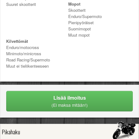
Mopot
Suuret skootterit
Skootterit
Enduro/Supermoto
Pienipyöräiset
Suomimopot
Muut mopot
Kilvettömät
Enduro/motocross
Minimoto/minicross
Road Racing/Supermoto
Muut ei tieliikenteeseen
Lisää ilmoitus
(Ei maksa mitään!)
Pikahaku