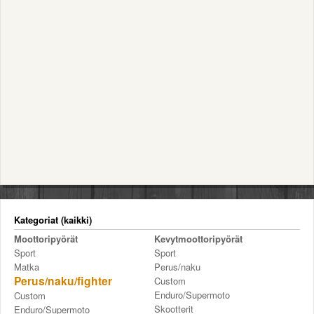
Valitse paikkakunta
Helsingin sää
Tampereen sää
Turun sää
Oulun sää
Kuopion sää
Rovaniemen sää
MUUT
VIP-jäsenyys
Paidat ja vaatteet
Suunnittele oma paita
Mainostus
Palaute
Kategoriat (kaikki)
Kevytversio
Moottoripyörät
Kevytmoottoripyörät
Sport
Sport
Matka
Perus/naku
Perus/naku/fighter
Custom
Enduro/Supermoto
Custom
Skootterit
Enduro/Supermoto