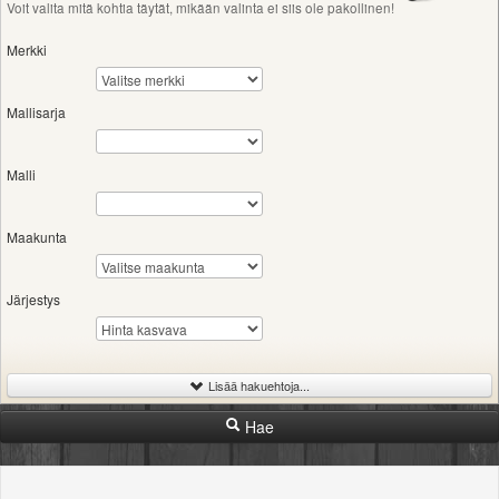
Voit valita mitä kohtia täytät, mikään valinta ei siis ole pakollinen!
Merkki
Mallisarja
Malli
Maakunta
Järjestys
Lisää hakuehtoja...
Hae
-
Iskutilavuus
Rajaton
300cc
600cc
1000cc
2000cc