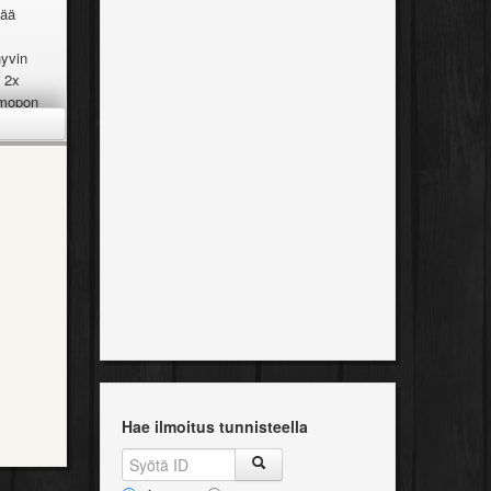
sää
Ajoneuvoluokka
Kategoria
hyvin
a 2x
Myyjä
. mopon
][/url]
olla ja
 yamaha
Hae ilmoitus tunnisteella
iin voi
ta