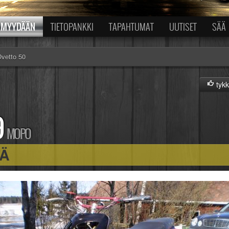
MYYDÄÄN
TIETOPANKKI
TAPAHTUMAT
UUTISET
SÄÄ
vetto 50
tykk
9
MOPO
TÄ