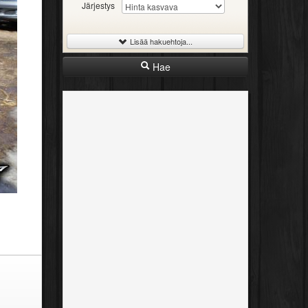
Järjestys
Lisää hakuehtoja...
Hae
-
Iskutilavuus
Rajaton
300cc
600cc
1000cc
2000cc
-
Vuosimalli
Rajaton
1989
1999
2009
2026
-
Hinta
Rajaton
4000€
12000€
25000€
-
Ajettu
Rajaton
15tkm
40tkm
70tkm
100tkm