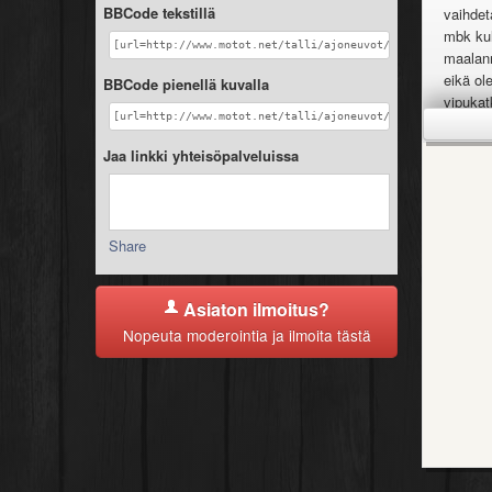
BBCode tekstillä
vaihdet
mbk kul
[url=http://www.motot.net/talli/ajoneuvot/mbk/ovetto_50/i
maalann
eikä ol
BBCode pienellä kuvalla
vipukat
[url=http://www.motot.net/talli/ajoneuvot/mbk/ovetto_50/i
akku on
siksi o
Jaa linkki yhteisöpalveluissa
plussat
-juuri 
-kone t
Share
-kiihty
-sin le
-crossi
Asiaton ilmoitus?
-tummen
Nopeuta moderointia ja ilmoita tästä
-sigma
miinuks
-pakopu
-naarmu
tarjouk
laittaa
roxiin/