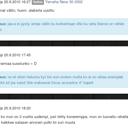
lp
20.9.2010 16:27
Yamaha Neos 50 2002
Vaihto
nnat väliin, huom. alakerta uusittu
aus:
jaa-a ei pysty antaa väliin ku korkeintaan 45e ku raha tilanne on vähän
o
lp
20.9.2010 17:45
 varmaa suostunko = D
aus:
no et olisin halunnu kyl ton sun oveton mutta ku ei oo rahaa enempää
skö sit jos saisit 50e maksavat focus acoustics 4" kajarit
lp
20.9.2010 18:20
o mun on 3 vuotta uudempi, just tehty koneremppa, mun on tuunattu rahalla
ja kaikkee satasen arvonen putki kii sun muuta