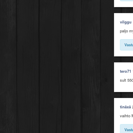
vilggu
paljo m
Vast
tero71
sult 550
tinäxä
vaihto 
Vast