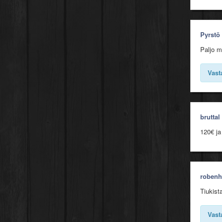
Pyrstö
Paljo m
Vast
bruttal
120€ ja
roben
Tiukist
Vast