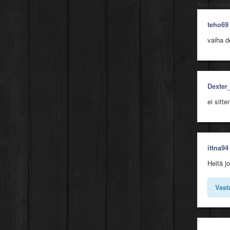
VÄLIÄ 
Kysymyks
teho69
vaiha d
Dexter
ei sitte
ittna94
Heitä j
Vast