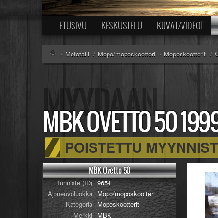
ETUSIVU
KESKUSTELU
KUVAT/VIDEOT
/
Mototalli
/
Mopo/moposkootteri
/
Moposkootterit
/
O
MBK OVETTO 50
199
POISTETTU MYYNNIS
MBK Ovetto 50
Tunniste (ID)
9654
Ajoneuvoluokka
Mopo/moposkootteri
Kategoria
Moposkootterit
Merkki
MBK