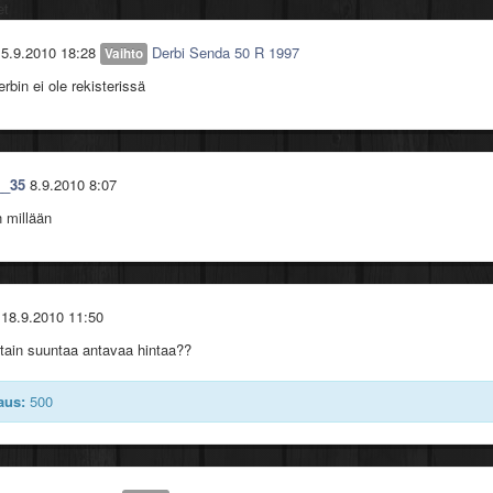
EN VOI MAKSAA!!
et
5.9.2010 18:28
Derbi Senda 50 R 1997
Vaihto
erbin ei ole rekisterissä
__35
8.9.2010 8:07
n millään
18.9.2010 11:50
otain suuntaa antavaa hintaa??
aus:
500