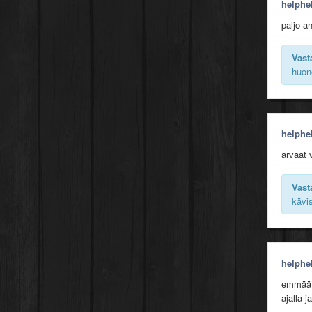
helphe
paljo a
Vast
huon
helphe
arvaat
Vast
kävi
helphe
emmää k
ajalla 