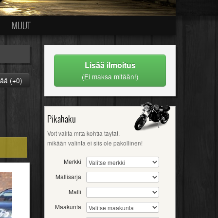
MUUT
Lisää ilmoitus
(Ei maksa mitään!)
ää (+0)
Pikahaku
Voit valita mitä kohtia täytät,
mikään valinta ei siis ole pakollinen!
Merkki
Mallisarja
Malli
Maakunta