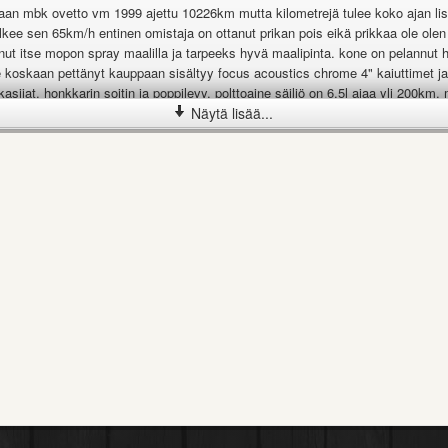
aan mbk ovetto vm 1999 ajettu 10226km mutta kilometrejä tulee koko ajan li
kee sen 65km/h entinen omistaja on ottanut prikan pois eikä prikkaa ole olen
d9654/]Myydään MBK Ovetto 50  1999 mopo[/url]
ut itse mopon spray maalilla ja tarpeeks hyvä maalipinta. kone on pelannut 
e koskaan pettänyt kauppaan sisältyy focus acoustics chrome 4" kaiuttimet j
kasijat, honkkarin soitin ja poppilevy. polttoaine säiliö on 6,5l ajaa yli 200km
d9654/][img]http://www.motot.net/talli/kuvat/a/1/9654/376635_thumb.jpg[/img
 uusittu kesällä ja toinen matkustajan kahva on mennyt rikki kun kaaduin mop
Näytä lisää...
n uusiksi maalattu.
maalattu
oimii hyvin
vyys luotettavuus aito italialainen/espanjalainen minarellin konella varustettu
d nauha
 tanko ja roxin adapteri
netut vilkut ja takavalo
et
tki vähän naarmuilla
ja vähän katteissa niinkun tän ikäsessä on
sia voi lähettää sähköpostiin ja vaihtotarjouksia kanssa voi lähettää sähköpost
 vaihto tarjouksia myös yv:llä voin VAIHTAA enduroon, supermotoon tai skobis
nitroo, cpi, gilera yms ja kysymyksiä voi laittaa