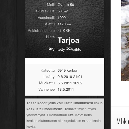
Malli
Ovetto 50
Iskutilavuus
50
cm³
Vuosimalli
1999
Ajettu
1170
km
Rekisterinumero
41-KBR
Hinta
Tarjoa
Viritetty
Vaihto
Katsottu
6949 kertaa
Lisätty
9.8.2010 21:01
Muokattu
5.5.2011 16:02
Vanhenee
13.5.2011
Tässä koodit joilla voit lisätä ilmoituksesi linkin
keskustelufoorumeille.
Toimivat hyvin myös
yhdistettynä. Huomaathan että Motot.netin
Mbk 
keskustelufoorumin allekirjoituksiin ei saa lisätä
kuvia.